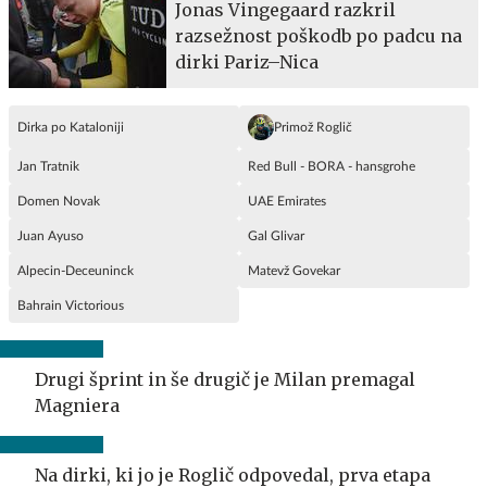
Jonas Vingegaard razkril
razsežnost poškodb po padcu na
dirki Pariz–Nica
Dirka po Kataloniji
Primož Roglič
Jan Tratnik
Red Bull - BORA - hansgrohe
Domen Novak
UAE Emirates
Juan Ayuso
Gal Glivar
Alpecin-Deceuninck
Matevž Govekar
Bahrain Victorious
Drugi šprint in še drugič je Milan premagal
Magniera
Na dirki, ki jo je Roglič odpovedal, prva etapa