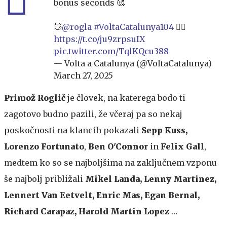
bonus seconds 🥰
👋
@rogla
#VoltaCatalunya104
🚴‍♂️
https://t.co/ju9zrpsuIX
pic.twitter.com/TqlKQcu388
— Volta a Catalunya (@VoltaCatalunya)
March 27, 2025
Primož Roglič
je človek, na katerega bodo ti
zagotovo budno pazili, že včeraj pa so nekaj
poskočnosti na klancih pokazali
Sepp Kuss,
Lorenzo Fortunato
,
Ben O'Connor
in
Felix Gall
,
medtem ko so se najboljšima na zaključnem vzponu
še najbolj približali
Mikel Landa, Lenny Martinez,
Lennert Van Eetvelt, Enric Mas, Egan Bernal,
Richard Carapaz, Harold Martin Lopez
…