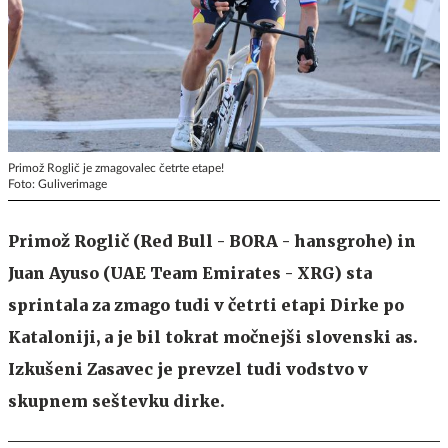
Primož Roglič je zmagovalec četrte etape!
Foto: Guliverimage
Primož Roglič (Red Bull - BORA - hansgrohe) in
Juan Ayuso (UAE Team Emirates - XRG) sta
sprintala za zmago tudi v četrti etapi Dirke po
Kataloniji, a je bil tokrat močnejši slovenski as.
Izkušeni Zasavec je prevzel tudi vodstvo v
skupnem seštevku dirke.