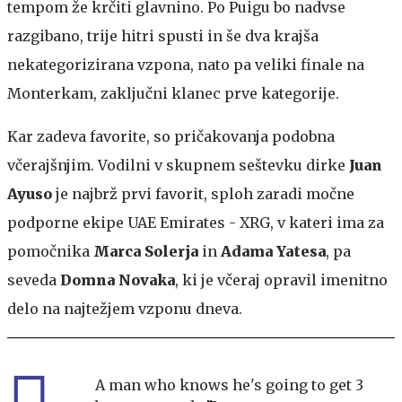
tempom že krčiti glavnino. Po Puigu bo nadvse
razgibano, trije hitri spusti in še dva krajša
nekategorizirana vzpona, nato pa veliki finale na
Monterkam, zaključni klanec prve kategorije.
Kar zadeva favorite, so pričakovanja podobna
včerajšnjim. Vodilni v skupnem seštevku dirke
Juan
Ayuso
je najbrž prvi favorit, sploh zaradi močne
podporne ekipe UAE Emirates - XRG, v kateri ima za
pomočnika
Marca Solerja
in
Adama Yatesa
, pa
seveda
Domna Novaka
, ki je včeraj opravil imenitno
delo na najtežjem vzponu dneva.
A man who knows he's going to get 3