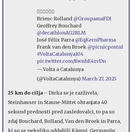
🚴‍♂️🚴‍♂️🚴‍♂️
Brieuc Rolland
@GroupamaFDJ
Geoffrey Bouchard
@decathlonAG2RLM
José Félix Parra
@EqKernPharma
Frank van den Broek
@picnicpostnl
#VoltaCatalunya104
pic.twitter.com/8wnhE4zvDn
— Volta a Catalunya
(@VoltaCatalunya)
March 27, 2025
25 km do cilja
– Dirka se je razživela,
Steinhauser in Staune-Mittet ohranjata 40
sekund prednosti pred zasledovalci, to pa so
zdaj Bouchard, Rolland, Van den Broek in Parra,
ki so se nekoliko oddaljili Kämni, Germaniju,