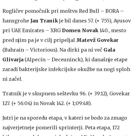
Rogličev pomočnik pri moštvu Red Bull – BORA –
hansgrohe
Jan Tranik
je bil danes 57. (+ 7:55), Ayusov
pri UAE Emirates – XRG
Domen Novak
140., mesto
pred njim pa je v cilj pripeljal
Matevž Govekar
(Bahrain – Victorious). Na dirki pa ni več
Gala
Glivarja
(Alpecin – Deceuninck), ki današnje etape
zaradi bakterijske infekcijske okužbe na nogi sploh
ni začel.
Tratnik je v skupnem seštevku 96. (+ 39:12), Govekar
127. (+ 56:04) in Novak 142. (+ 1;09:48).
Jutri je na sporedu etapa, v kateri se bodo za zmago
najverjetneje pomerili sprinterji. Peta etapa, 172