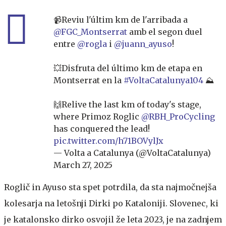
📹Reviu l'últim km de l'arribada a
@FGC_Montserrat
amb el segon duel
entre
@rogla
i
@juann_ayuso
!
💥Disfruta del último km de etapa en
Montserrat en la
#VoltaCatalunya104
⛰️
🙌Relive the last km of today's stage,
where Primoz Roglic
@RBH_ProCycling
has conquered the lead!
pic.twitter.com/h71BOVylJx
— Volta a Catalunya (@VoltaCatalunya)
March 27, 2025
Roglič in Ayuso sta spet potrdila, da sta najmočnejša
kolesarja na letošnji Dirki po Kataloniji. Slovenec, ki
je katalonsko dirko osvojil že leta 2023, je na zadnjem