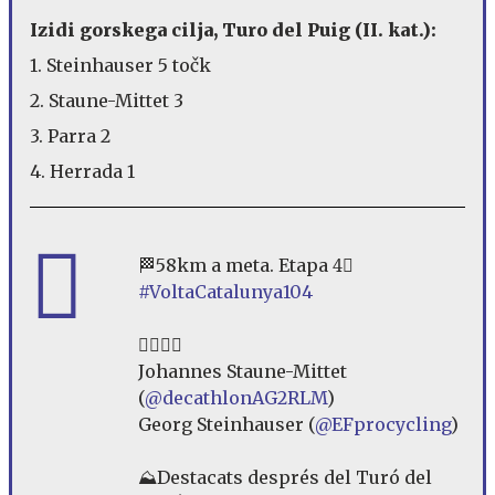
Izidi gorskega cilja, Turo del Puig (II. kat.):
1. Steinhauser 5 točk
2. Staune-Mittet 3
3. Parra 2
4. Herrada 1
🏁58km a meta. Etapa 4⃣
#VoltaCatalunya104
🚴‍♂️🚴‍♂️
Johannes Staune-Mittet
(
@decathlonAG2RLM
)
Georg Steinhauser (
@EFprocycling
)
⛰️Destacats després del Turó del