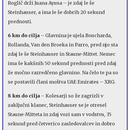
Roglič drži Juana Ayusa – je zdaj le še
Steinhauser, a ima le še dobrih 20 sekund
prednosti.
6 km do cilja
– Glavnina je ujela Boucharda,
Rollanda, Van den Broeka in Parro, pred njo sta
zdaj le še Steinhauser in Staune-Mittet. Nemec
ima še kakšnih 50 sekund prednosti pred zdaj
že močno razredčeno glavnino. Na čelo te pa so
se postavili člani moštva UAE Emirates – XRG.
8 km do cilja
– Kolesarji so že zagrizli v
zaključni klanec, Steinhauser se je otresel
Staune-Mitteta in zdaj vozi sam v vodstvu, 35
sekund pred četverico zasledovalcev in dobro