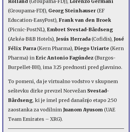
Rolland
(Groupama-FDJ),
Lorenzo Germani
(Groupama-FDJ),
Georg Steinhauser
(EF
Education-EasyPost),
Frank van den Broek
(Picnic-PostNL),
Embret Svestad-Bårdseng
(Arkéa-B&B Hotels),
Jesús Herrada
(Cofidis),
José
Félix Parra
(Kern Pharma),
Diego Uriarte
(Kern
Pharma) in
Eric Antonio Fagúndez
(Burgos-
Burpellet-BH), ima 3:25 prednosti pred glavnino.
To pomeni, da je virtualno vodstvo v skupnem
seštevku dirke prevzel Norvežan
Svestad-
Bårdseng
, ki je imel pred današnjo etapo 2:50
zaostanka za vodilnim
Juanom Ayusom
(UAE
Team Emirates – XRG).