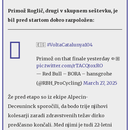
Primož Roglič, drugi v skupnem seštevku, je
bil pred startom dobro razpoložen:
🇪🇸
#VoltaCatalunya104
Primož on that finale yesterday 🤏🏼
pic.twitter.com/rTACQtoxRO
— Red Bull – BORA – hansgrohe
(@RBH_ProCycling)
March 27, 2025
Že pred etapo so iz ekipe Alpecin-
Deceuninck sporočili, da bodo trije njihovi
kolesarji zaradi zdravstvenih težav dirko
predčasno končali. Med njimi je tudi 22-letni