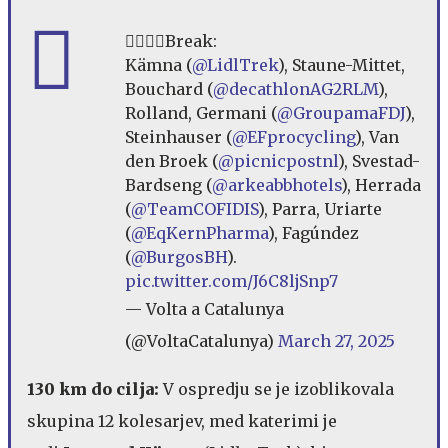
🚴‍♂️🚴‍♂️Break:
Kämna (
@LidlTrek
), Staune-Mittet,
Bouchard (
@decathlonAG2RLM
),
Rolland, Germani (
@GroupamaFDJ
),
Steinhauser (
@EFprocycling
), Van
den Broek (
@picnicpostnl
), Svestad-
Bardseng (
@arkeabbhotels
), Herrada
(
@TeamCOFIDIS
), Parra, Uriarte
(
@EqKernPharma
), Fagúndez
(
@BurgosBH
).
pic.twitter.com/J6C8ljSnp7
— Volta a Catalunya
(@VoltaCatalunya)
March 27, 2025
130 km do cilja:
V ospredju se je izoblikovala
skupina 12 kolesarjev, med katerimi je