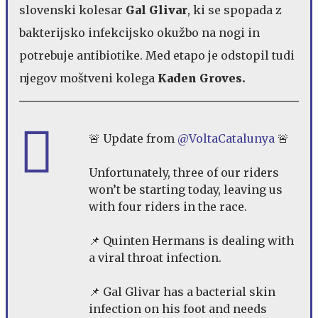
slovenski kolesar
Gal Glivar
, ki se spopada z
bakterijsko infekcijsko okužbo na nogi in
potrebuje antibiotike. Med etapo je odstopil tudi
njegov moštveni kolega
Kaden Groves.
🚨 Update from
@VoltaCatalunya
🚨
Unfortunately, three of our riders
won’t be starting today, leaving us
with four riders in the race.
📌 Quinten Hermans is dealing with
a viral throat infection.
📌 Gal Glivar has a bacterial skin
infection on his foot and needs