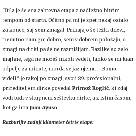
"Bila je še ena zahtevna etapa z nadležno hitrim
tempom od starta. Očitno pa mi je spet nekaj ostalo
za konec, saj sem zmagal. Prihajajo še težki dnevi,
trenutno nam gre dobro, sem v dobrem položaju, o
zmagi na dirki pa še ne razmišljam. Razlike so zelo
majhne, tega ne moreš nikoli vedeti, lahko se mi Juan
odpelje za minute, morda se jaz njemu … Bomo
videli," je takoj po zmagi, svoji 89. profesionalni,
prirediteljem dirke povedal
Primož Roglič
, ki zdaj
vodi tudi v skupnem seštevku dirke, a z istim časom,
kot ga ima
Juan Ayuso
.
Razburljiv zadnji kilometer četrte etape: