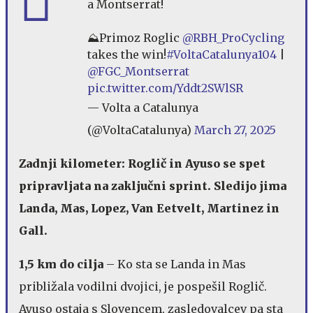
a Montserrat!
⛰️Primoz Roglic
@RBH_ProCycling
takes the win!
#VoltaCatalunya104
|
@FGC_Montserrat
pic.twitter.com/Yddt2SWlSR
— Volta a Catalunya
(@VoltaCatalunya)
March 27, 2025
Zadnji kilometer: Roglič in Ayuso se spet
pripravljata na zaključni sprint. Sledijo jima
Landa, Mas, Lopez, Van Eetvelt, Martinez in
Gall.
1,5 km do cilja
– Ko sta se Landa in Mas
približala vodilni dvojici, je pospešil Roglič.
Ayuso ostaja s Slovencem, zasledovalcev pa sta