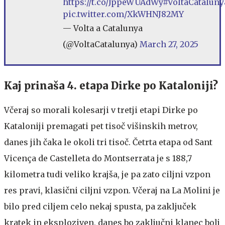
https://t.co/JppeWUAdWy
#VoltaCataluny
pic.twitter.com/XkWHNJ82MY
— Volta a Catalunya
(@VoltaCatalunya)
March 27, 2025
Kaj prinaša 4. etapa Dirke po Kataloniji?
Včeraj so morali kolesarji v tretji etapi Dirke po
Kataloniji premagati pet tisoč višinskih metrov,
danes jih čaka le okoli tri tisoč. Četrta etapa od Sant
Vicença de Castelleta do Montserrata je s 188,7
kilometra tudi veliko krajša, je pa zato ciljni vzpon
res pravi, klasični ciljni vzpon. Včeraj na La Molini je
bilo pred ciljem celo nekaj spusta, pa zaključek
kratek in eksploziven, danes bo zaključni klanec bolj