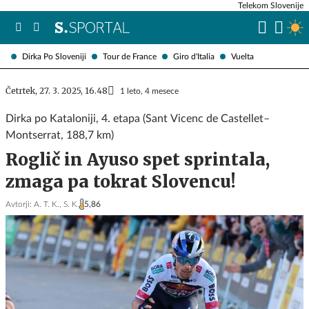
Telekom Slovenije
Dirka Po Sloveniji
Tour de France
Giro d'Italia
Vuelta
Četrtek, 27. 3. 2025, 16.48
1 leto, 4 mesece
Dirka po Kataloniji, 4. etapa (Sant Vicenc de Castellet–
Montserrat, 188,7 km)
Roglič in Ayuso spet sprintala,
zmaga pa tokrat Slovencu!
Avtorji:
A. T. K.,
S. K.
5,86