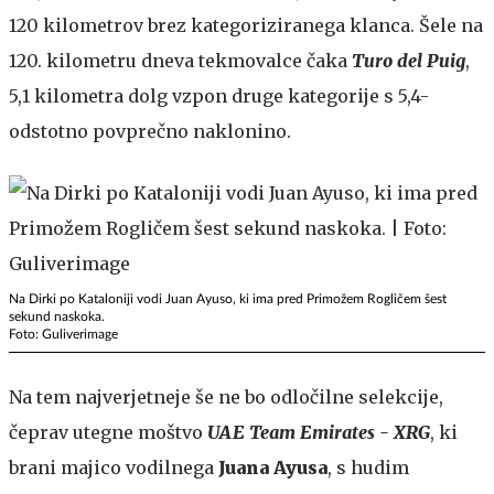
120 kilometrov brez kategoriziranega klanca. Šele na
120. kilometru dneva tekmovalce čaka
Turo del Puig
,
5,1 kilometra dolg vzpon druge kategorije s 5,4-
odstotno povprečno naklonino.
Na Dirki po Kataloniji vodi Juan Ayuso, ki ima pred Primožem Rogličem šest
sekund naskoka.
Foto: Guliverimage
Na tem najverjetneje še ne bo odločilne selekcije,
čeprav utegne moštvo
UAE Team Emirates - XRG
, ki
brani majico vodilnega
Juana Ayusa
, s hudim