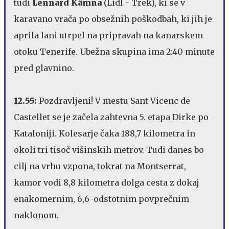
tudi
Lennard Kämna
(Lidl - Trek), ki se v
karavano vrača po obsežnih poškodbah, ki jih je
aprila lani utrpel na pripravah na kanarskem
otoku Tenerife. Ubežna skupina ima 2:40 minute
pred glavnino.
12.55:
Pozdravljeni! V mestu Sant Vicenc de
Castellet se je začela zahtevna 5. etapa Dirke po
Kataloniji. Kolesarje čaka 188,7 kilometra in
okoli tri tisoč višinskih metrov. Tudi danes bo
cilj na vrhu vzpona, tokrat na Montserrat,
kamor vodi 8,8 kilometra dolga cesta z dokaj
enakomernim, 6,6-odstotnim povprečnim
naklonom.