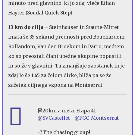
minuto pred glavnino, ki jo zdaj vleče Ethan
Hayter (Soudal Quick-Step)
13 km do cilja
– Steinhauser in Staune-Mittet
imata še 35 sekund prednosti pred Bouchardom,
Rollandom, Van den Broekom in Parro, medtem
ko so preostali člani ubežne skupine popustili
in so že v glavnini. Ta zmanjšuje zaostanek in je
zdaj le še 1:45 za čelom dirke, bliža pa se že
začetek ciljnega vzpona na Montserrat.
🏁20km a meta. Etapa 4⃣
@SVCastellet
-
@FGC_Montserrat
💨The chasing group!