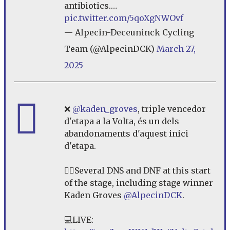
antibiotics.…
pic.twitter.com/5qoXgNWOvf
— Alpecin-Deceuninck Cycling
Team (@AlpecinDCK)
March 27,
2025
❌
@kaden_groves
, triple vencedor
d'etapa a la Volta, és un dels
abandonaments d'aquest inici
d'etapa.
🚴‍♂️Several DNS and DNF at this start
of the stage, including stage winner
Kaden Groves
@AlpecinDCK
.
💻LIVE: