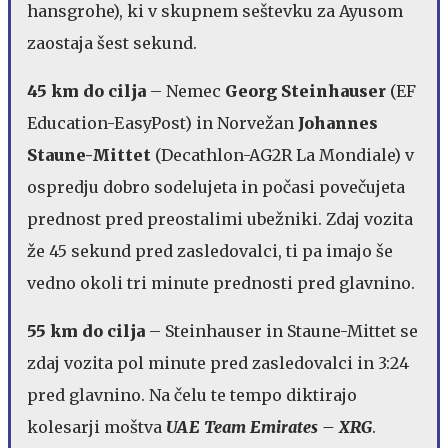
hansgrohe), ki v skupnem seštevku za Ayusom
zaostaja šest sekund.
45 km do cilja
– Nemec
Georg Steinhauser
(EF
Education-EasyPost) in Norvežan
Johannes
Staune-Mittet
(Decathlon-AG2R La Mondiale) v
ospredju dobro sodelujeta in počasi povečujeta
prednost pred preostalimi ubežniki. Zdaj vozita
že 45 sekund pred zasledovalci, ti pa imajo še
vedno okoli tri minute prednosti pred glavnino.
55 km do cilja
– Steinhauser in Staune-Mittet se
zdaj vozita pol minute pred zasledovalci in 3:24
pred glavnino. Na čelu te tempo diktirajo
kolesarji moštva
UAE Team Emirates – XRG
.