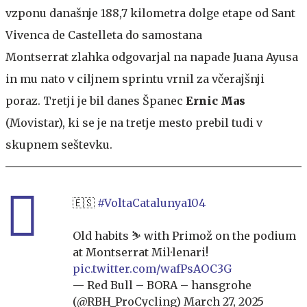
vzponu današnje 188,7 kilometra dolge etape od Sant
Vivenca de Castelleta do samostana
Montserrat zlahka odgovarjal na napade Juana Ayusa
in mu nato v ciljnem sprintu vrnil za včerajšnji
poraz. Tretji je bil danes Španec
Ernic Mas
(Movistar), ki se je na tretje mesto prebil tudi v
skupnem seštevku.
🇪🇸
#VoltaCatalunya104
Old habits ⛷️ with Primož on the podium
at Montserrat Mil·lenari!
pic.twitter.com/wafPsAOC3G
— Red Bull – BORA – hansgrohe
(@RBH_ProCycling)
March 27, 2025