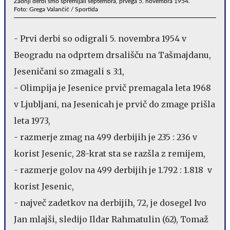
Zadnji derbi smo spremljali septembra, prvega 5. novembra 1954.
Foto: Grega Valančič / Sportida
- Prvi derbi so odigrali 5. novembra 1954 v
Beogradu na odprtem drsališču na Tašmajdanu,
Jeseničani so zmagali s 3:1,
- Olimpija je Jesenice prvič premagala leta 1968
v Ljubljani, na Jesenicah je prvič do zmage prišla
leta 1973,
- razmerje zmag na 499 derbijih je 235 : 236 v
korist Jesenic, 28-krat sta se razšla z remijem,
- razmerje golov na 499 derbijih je 1.792 : 1.818 v
korist Jesenic,
- največ zadetkov na derbijih, 72, je dosegel Ivo
Jan mlajši, sledijo Ildar Rahmatulin (62), Tomaž