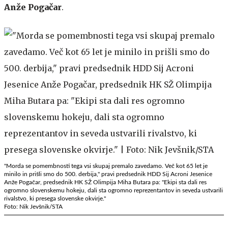
Anže Pogačar
.
"Morda se pomembnosti tega vsi skupaj premalo zavedamo. Več kot 65 let je
minilo in prišli smo do 500. derbija," pravi predsednik HDD Sij Acroni Jesenice
Anže Pogačar, predsednik HK SŽ Olimpija Miha Butara pa: "Ekipi sta dali res
ogromno slovenskemu hokeju, dali sta ogromno reprezentantov in seveda ustvarili
rivalstvo, ki presega slovenske okvirje."
Foto: Nik Jevšnik/STA