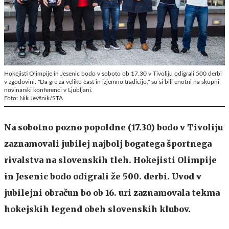
Hokejisti Olimpije in Jesenic bodo v soboto ob 17.30 v Tivoliju odigrali 500 derbi
v zgodovini. "Da gre za veliko čast in izjemno tradicijo," so si bili enotni na skupni
novinarski konferenci v Ljubljani.
Foto: Nik Jevšnik/STA
Na sobotno pozno popoldne (17.30) bodo v Tivoliju
zaznamovali jubilej najbolj bogatega športnega
rivalstva na slovenskih tleh. Hokejisti Olimpije
in Jesenic bodo odigrali že 500. derbi. Uvod v
jubilejni obračun bo ob 16. uri zaznamovala tekma
hokejskih legend obeh slovenskih klubov.