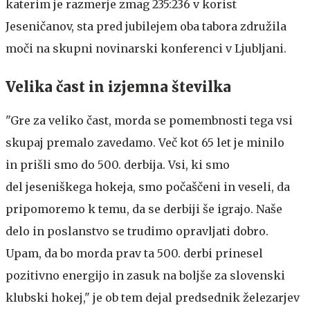
katerim je razmerje zmag 235:236 v korist
Jeseničanov, sta pred jubilejem oba tabora združila
moči na skupni novinarski konferenci v Ljubljani.
Velika čast in izjemna številka
"Gre za veliko čast, morda se pomembnosti tega vsi
skupaj premalo zavedamo. Več kot 65 let je minilo
in prišli smo do 500. derbija. Vsi, ki smo
del jeseniškega hokeja, smo počaščeni in veseli, da
pripomoremo k temu, da se derbiji še igrajo. Naše
delo in poslanstvo se trudimo opravljati dobro.
Upam, da bo morda prav ta 500. derbi prinesel
pozitivno energijo in zasuk na boljše za slovenski
klubski hokej," je ob tem dejal predsednik železarjev