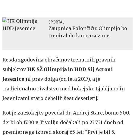
SPORTAL
Zaupnica Polončiču: Olimpijo bo
treniral do konca sezone
Resda zgodovina obračunov trenutnih pravnih
subjektov
HK SŽ Olimpija
in
HDD Sij Acroni
Jesenice
ni prav dolga (od leta 2017), a je
tradicionalno rivalstvo med hokejsko Ljubljano in
Jesenicami staro debelih šest desetletij.
Kot je za Hokej.tv povedal dr. Andrej Stare, bomo 500.
derbi ob 17.30 v Tivoliju dočakali po 23.731 dneh od
premiernega izpred skoraj 65 let: "Prvi je bil 5.