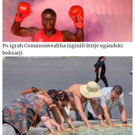
Po igrah Commonwealtha izginili štirje ugandski
boksarji