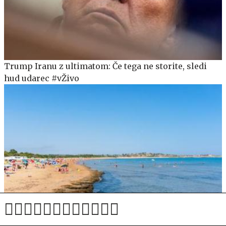
Trump Iranu z ultimatom: Če tega ne storite, sledi
hud udarec #vŽivo