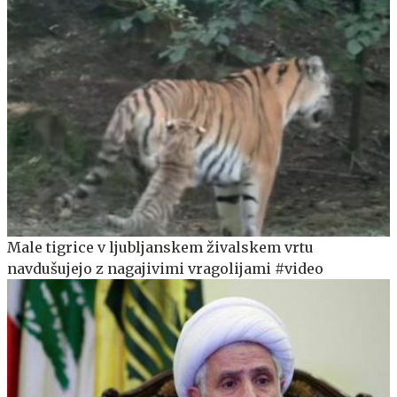
Male tigrice v ljubljanskem živalskem vrtu
navdušujejo z nagajivimi vragolijami #video