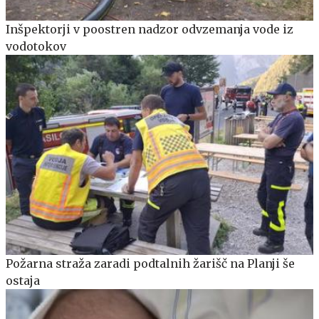
Inšpektorji v poostren nadzor odvzemanja vode iz
vodotokov
Požarna straža zaradi podtalnih žarišč na Planji še
ostaja