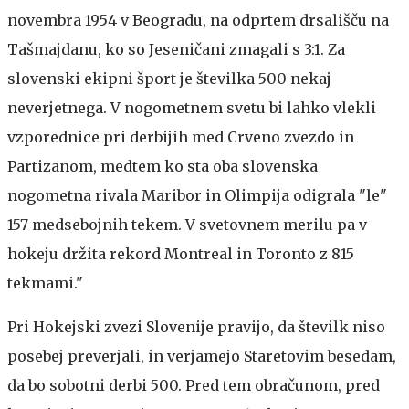
novembra 1954 v Beogradu, na odprtem drsališču na
Tašmajdanu, ko so Jeseničani zmagali s 3:1. Za
slovenski ekipni šport je številka 500 nekaj
neverjetnega. V nogometnem svetu bi lahko vlekli
vzporednice pri derbijih med Crveno zvezdo in
Partizanom, medtem ko sta oba slovenska
nogometna rivala Maribor in Olimpija odigrala "le"
157 medsebojnih tekem. V svetovnem merilu pa v
hokeju držita rekord Montreal in Toronto z 815
tekmami."
Pri Hokejski zvezi Slovenije pravijo, da številk niso
posebej preverjali, in verjamejo Staretovim besedam,
da bo sobotni derbi 500. Pred tem obračunom, pred