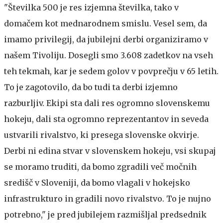
"Številka 500 je res izjemna številka, tako v
domačem kot mednarodnem smislu. Vesel sem, da
imamo privilegij, da jubilejni derbi organiziramo v
našem Tivoliju. Dosegli smo 3.608 zadetkov na vseh
teh tekmah, kar je sedem golov v povprečju v 65 letih.
To je zagotovilo, da bo tudi ta derbi izjemno
razburljiv. Ekipi sta dali res ogromno slovenskemu
hokeju, dali sta ogromno reprezentantov in seveda
ustvarili rivalstvo, ki presega slovenske okvirje.
Derbi ni edina stvar v slovenskem hokeju, vsi skupaj
se moramo truditi, da bomo zgradili več močnih
središč v Sloveniji, da bomo vlagali v hokejsko
infrastrukturo in gradili novo rivalstvo. To je nujno
potrebno," je pred jubilejem razmišljal predsednik