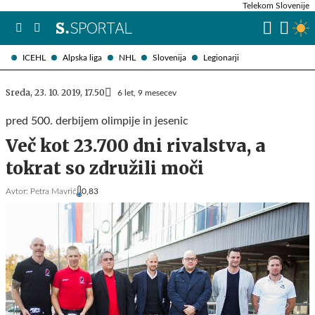
Telekom Slovenije
ICEHL
Alpska liga
NHL
Slovenija
Legionarji
Sreda, 23. 10. 2019, 17.50
6 let, 9 mesecev
pred 500. derbijem olimpije in jesenic
Več kot 23.700 dni rivalstva, a
tokrat so združili moči
Avtor:
Petra Mavrič
0,83