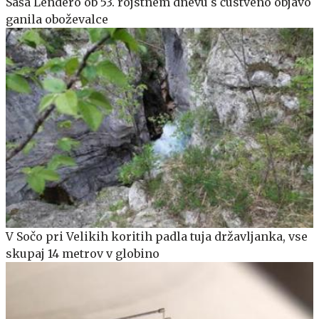
Saša Lendero ob 53. rojstnem dnevu s čustveno objavo
ganila oboževalce
V Sočo pri Velikih koritih padla tuja državljanka, vse
skupaj 14 metrov v globino