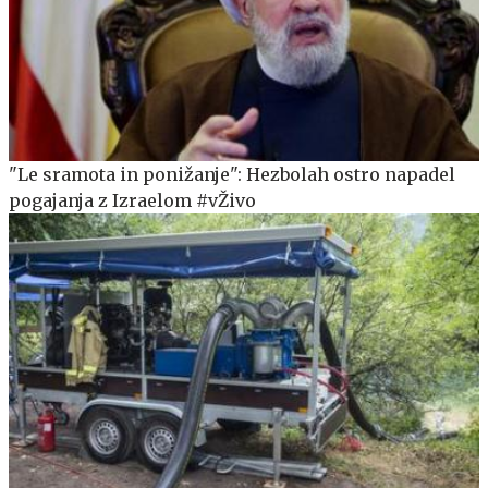
"Le sramota in ponižanje": Hezbolah ostro napadel
pogajanja z Izraelom #vŽivo