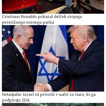
Cristiano Ronaldo pokazal delček svojega
prestižnega voznega parka
Netanjahu: Izrael ni privolil v načrt za Gazo, ki ga
podpirajo ZDA