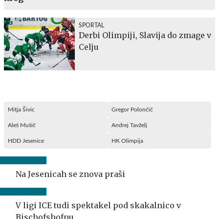
SPORTAL
Derbi Olimpiji, Slavija do zmage v
Celju
Mitja Šivic
Gregor Polončič
Aleš Mušič
Andrej Tavželj
HDD Jesenice
HK Olimpija
Na Jesenicah se znova praši
V ligi ICE tudi spektakel pod skakalnico v
Bischofshofnu