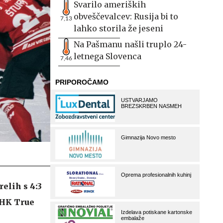
Svarilo ameriških
obveščevalcev: Rusija bi to
7,13
lahko storila že jeseni
Na Pašmanu našli truplo 24-
letnega Slovenca
7,46
elih s 4:3
i HK True