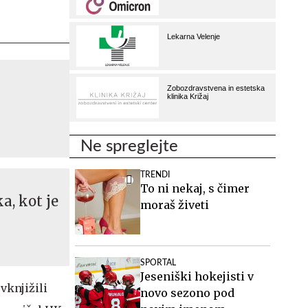
Ne spreglejte
TRENDI
To ni nekaj, s čimer
a, kot je
moraš živeti
SPORTAL
Jeseniški hokejisti v
vknjižili
novo sezono pod