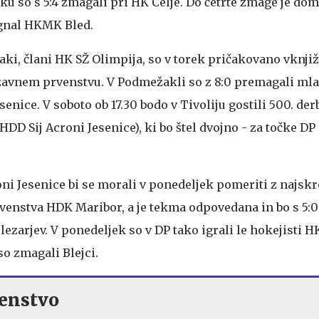
ku so s 5:4 zmagali pri HK Celje. Do četrte zmage je do
 ugnal HKMK Bled.
ki, člani HK SŽ Olimpija, so v torek pričakovano vknjiž
avnem prvenstvu. V Podmežakli so z 8:0 premagali ml
enice. V soboto ob 17.30 bodo v Tivoliju gostili 500. derb
DD Sij Acroni Jesenice), ki bo štel dvojno - za točke DP
ni Jesenice bi se morali v ponedeljek pomeriti z najs
enstva HDK Maribor, a je tekma odpovedana in bo s 5:0
elezarjev. V ponedeljek so v DP tako igrali le hokejisti 
 so zmagali Blejci.
enstvo