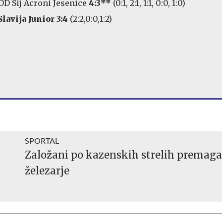
DD Sij Acroni Jesenice
4:3**
(0:1, 2:1, 1:1, 0:0, 1:0)
lavija Junior 3:4
(2:2,0:0,1:2)
SPORTAL
Založani po kazenskih strelih premaga
železarje