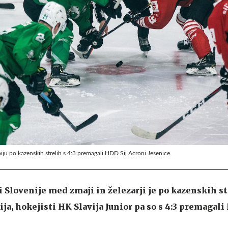
iju po kazenskih strelih s 4:3 premagali HDD Sij Acroni Jesenice.
 Slovenije med zmaji in železarji je po kazenskih str
ja, hokejisti HK Slavija Junior pa so s 4:3 premagal