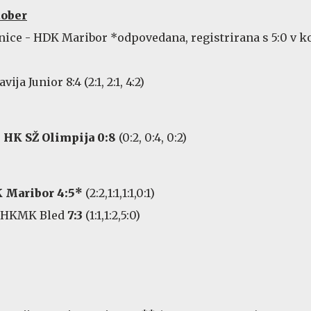
tober
nice - HDK Maribor *odpovedana, registrirana s 5:0 v k
vija Junior 8:4 (2:1, 2:1, 4:2)
:
HK
SŽ
Olimpija 0:8
(0:2, 0:4, 0:2)
 Maribor 4:5*
(2:2,1:1,1:1,0:1)
: HKMK Bled
7:3
(1:1,1:2,5:0)