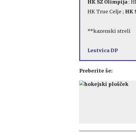
HK SŽ Olimpija
: H
HK True Celje ;
HK S
**kazenski streli
Lestvica DP
Preberite še: