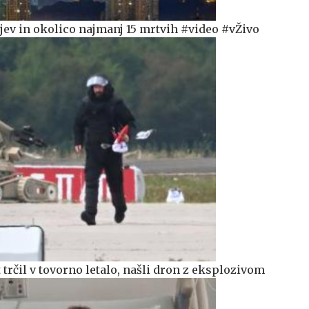
jev in okolico najmanj 15 mrtvih #video #vŽivo
trčil v tovorno letalo, našli dron z eksplozivom