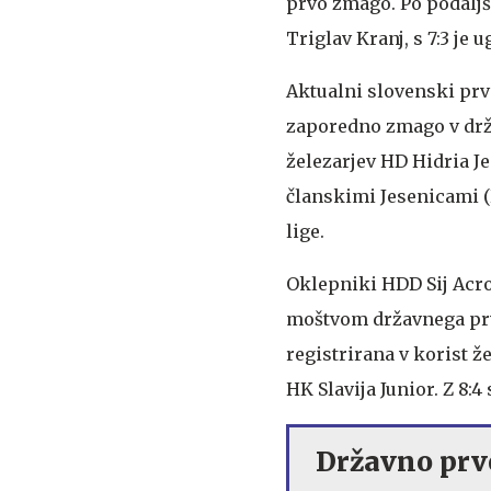
prvo zmago. Po podaljš
Triglav Kranj, s 7:3 je
Aktualni slovenski prva
zaporedno zmago v drž
železarjev HD Hidria Jes
članskimi Jesenicami (H
lige.
Oklepniki HDD Sij Acro
moštvom državnega prv
registrirana v korist ž
HK Slavija Junior. Z 8:4
Državno prv