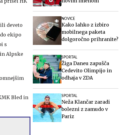
novim imenom
ma prišel HK
NOVICE
Kako lahko z izbiro
ili deveto
mobilnega paketa
ado ekipo
dolgoročno prihranite?
i s
 in Alpske
SPORTAL
Žiga Daneu zapušča
Cedevito Olimpijo in
odhaja v ZDA
kromnejšim
SPORTAL
HKMK Bled in
Neža Klančar zaradi
bolezni z zamudo v
Pariz