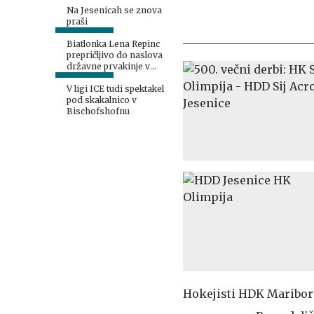
Na Jesenicah se znova
praši
Biatlonka Lena Repinc
prepričljivo do naslova
državne prvakinje v
vzponu
V ligi ICE tudi spektakel
pod skakalnico v
Bischofshofnu
Hokejisti HDK Maribor 