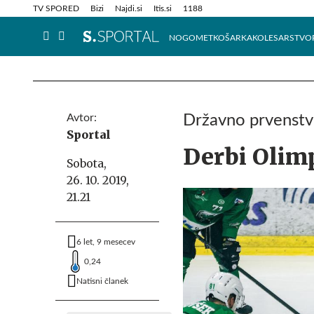
Info in obvestila
Tehnik
TV SPORED
Bizi
Najdi.si
Itis.si
1188
NOGOMET
KOŠARKA
KOLESARSTVO
Avtor:
Državno prvenstv
Sportal
Derbi Olimp
Sobota,
26. 10. 2019,
21.21
6 let, 9 mesecev
0,24
Natisni članek