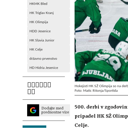
HKMK Bled
HK Triglav Kranj
HK Olimpija
HDD Jesenice
HK Slavia Junior
HK Celje
državno prvenstvo
HD Hidria Jesenice
Hokejisti HK SŽ Olimpija so na derb
Foto: Matic Ritonja/Sportida
500. derbi v zgodovini
Dodajte med
prednostne vire
pripadel HK SŽ Olimpi
Celje.