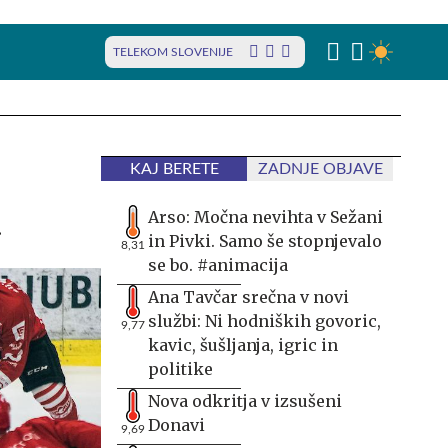
TELEKOM SLOVENIJE
KAJ BERETE
ZADNJE OBJAVE
u
Arso: Močna nevihta v Sežani
in Pivki. Samo še stopnjevalo
8,31
se bo. #animacija
Ana Tavčar srečna v novi
službi: Ni hodniških govoric,
9,77
kavic, šušljanja, igric in
politike
Nova odkritja v izsušeni
Donavi
9,69