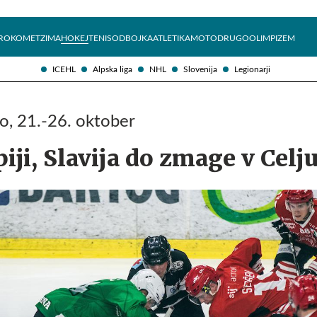
Želite prejemati e-novice?
Uživajmo pametno
ROKOMET
ZIMA
HOKEJ
TENIS
ODBOJKA
ATLETIKA
MOTO
DRUGO
OLIMPIZEM
ICEHL
Alpska liga
NHL
Slovenija
Legionarji
o, 21.-26. oktober
iji, Slavija do zmage v Celj