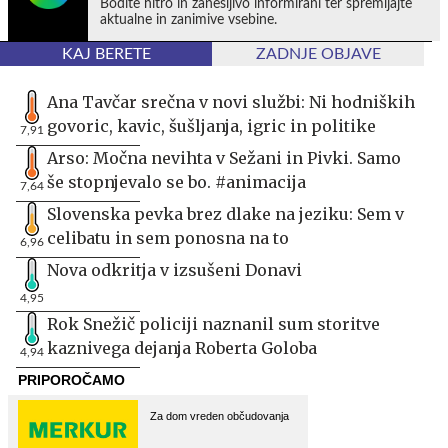
Bodite hitro in zanesljivo informirani ter spremljajte
aktualne in zanimive vsebine.
KAJ BERETE
ZADNJE OBJAVE
Ana Tavčar srečna v novi službi: Ni hodniških
govoric, kavic, šušljanja, igric in politike
7,91
Arso: Močna nevihta v Sežani in Pivki. Samo
še stopnjevalo se bo. #animacija
7,64
Slovenska pevka brez dlake na jeziku: Sem v
celibatu in sem ponosna na to
6,96
Nova odkritja v izsušeni Donavi
4,95
Rok Snežič policiji naznanil sum storitve
kaznivega dejanja Roberta Goloba
4,94