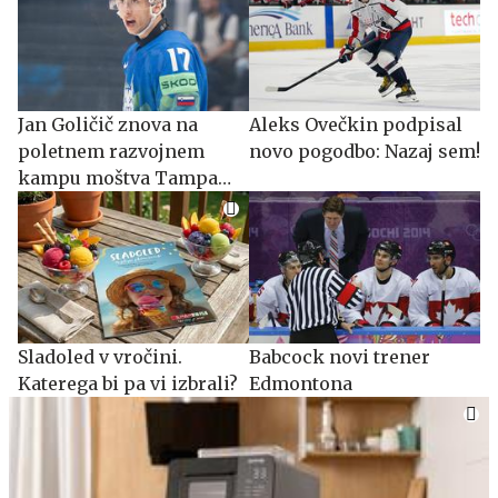
Jan Goličič znova na
Aleks Ovečkin podpisal
poletnem razvojnem
novo pogodbo: Nazaj sem!
kampu moštva Tampa
Bay Lightning
Sladoled v vročini.
Babcock novi trener
Katerega bi pa vi izbrali?
Edmontona