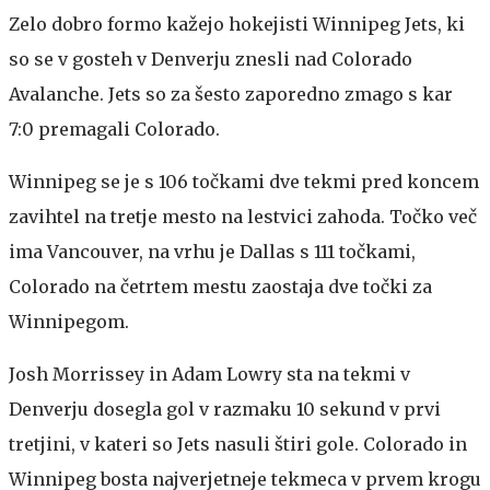
Zelo dobro formo kažejo hokejisti Winnipeg Jets, ki
so se v gosteh v Denverju znesli nad Colorado
Avalanche. Jets so za šesto zaporedno zmago s kar
7:0 premagali Colorado.
Winnipeg se je s 106 točkami dve tekmi pred koncem
zavihtel na tretje mesto na lestvici zahoda. Točko več
ima Vancouver, na vrhu je Dallas s 111 točkami,
Colorado na četrtem mestu zaostaja dve točki za
Winnipegom.
Josh Morrissey in Adam Lowry sta na tekmi v
Denverju dosegla gol v razmaku 10 sekund v prvi
tretjini, v kateri so Jets nasuli štiri gole. Colorado in
Winnipeg bosta najverjetneje tekmeca v prvem krogu