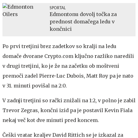
SPORTAL
Edmontonu dovolj točka za
prednost domačega ledu v
končnici
Po prvi tretjini brez zadetkov so kralji na ledu
domače dvorane Crypto.com ključno razliko naredili
v drugi tretjini, ko je že na začetku ob moštveni
premoči zadel Pierre-Luc Dubois, Matt Roy pa je nato
v 31. minuti povišal na 2:0.
V zadnji tretjini so rački znižali na 1:2, v polno je zabil
Trevor Zegras, končni izid pa je postavil Kevin Fiala
nekaj več kot dve minuti pred koncem.
Češki vratar kraljev David Rittich se je izkazal za