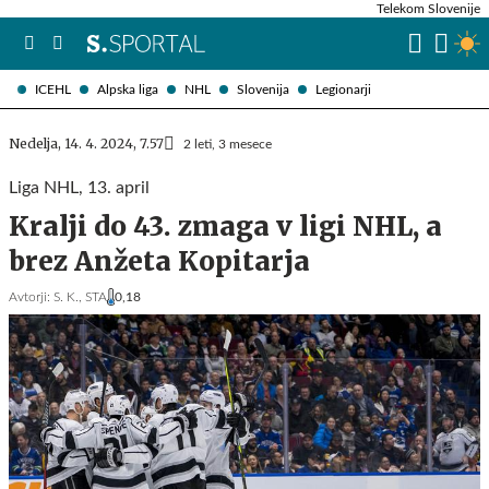
Telekom Slovenije
ICEHL
Alpska liga
NHL
Slovenija
Legionarji
Nedelja, 14. 4. 2024, 7.57
2 leti, 3 mesece
Liga NHL, 13. april
Kralji do 43. zmaga v ligi NHL, a
brez Anžeta Kopitarja
Avtorji:
S. K.,
STA
0,18