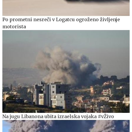
Po prometni nesreči v Logatcu ogroženo življenje
motorista
Na jugu Libanona ubita izraelska vojaka #vŽivo