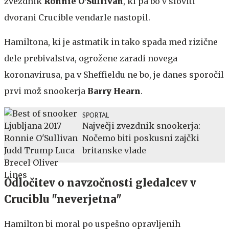
zvezdnik
Ronnie O'Sullivan
, ki pa bo v sloviti
dvorani Crucible vendarle nastopil.
Hamiltona, ki je astmatik in tako spada med rizične
dele prebivalstva, ogrožene zaradi novega
koronavirusa, pa v Sheffieldu ne bo, je danes sporočil
prvi mož snookerja
Barry Hearn
.
SPORTAL
Največji zvezdnik snookerja:
Nočemo biti poskusni zajčki
britanske vlade
Odločitev o navzočnosti gledalcev v
Cruciblu "neverjetna"
Hamilton bi moral po uspešno opravljenih