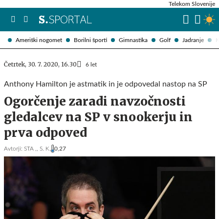
Telekom Slovenije
Ameriški nogomet
Borilni športi
Gimnastika
Golf
Jadranje
K
Četrtek, 30. 7. 2020, 16.30
6 let
Anthony Hamilton je astmatik in je odpovedal nastop na SP
Ogorčenje zaradi navzočnosti
gledalcev na SP v snookerju in
prva odpoved
Avtorji:
STA ,,
S. K.
0,27