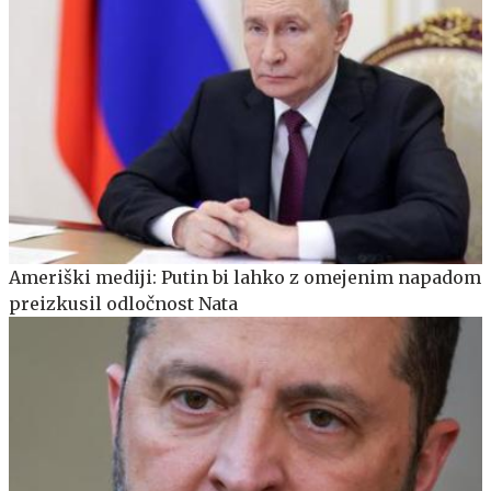
Ameriški mediji: Putin bi lahko z omejenim napadom
preizkusil odločnost Nata