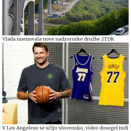
Vlada imenovala nove nadzornike družbe 2TDK
V Los Angelesu se učijo slovensko, video dosegel tudi