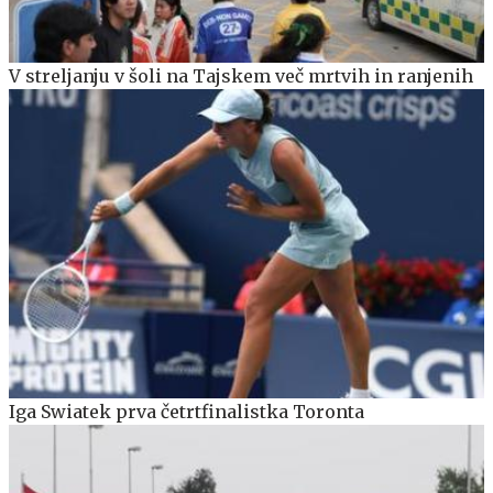
V streljanju v šoli na Tajskem več mrtvih in ranjenih
Iga Swiatek prva četrtfinalistka Toronta