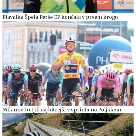
Plavalka Špela Perše EP končala v prvem krogu
Milan še tretjič najhitrejši v sprintu na Poljskem