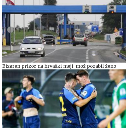
Bizaren prizor na hrvaški meji: mož pozabil ženo