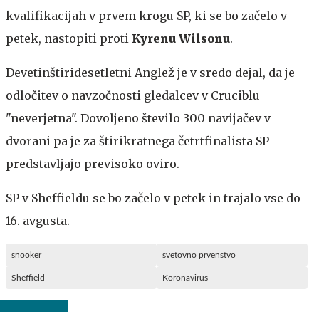
kvalifikacijah v prvem krogu SP, ki se bo začelo v
petek, nastopiti proti
Kyrenu Wilsonu
.
Devetinštiridesetletni Anglež je v sredo dejal, da je
odločitev o navzočnosti gledalcev v Cruciblu
"neverjetna". Dovoljeno število 300 navijačev v
dvorani pa je za štirikratnega četrtfinalista SP
predstavljajo previsoko oviro.
SP v Sheffieldu se bo začelo v petek in trajalo vse do
16. avgusta.
snooker
svetovno prvenstvo
Sheffield
Koronavirus