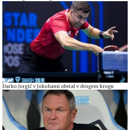
Darko Jorgić v Jokohami obstal v drugem krogu