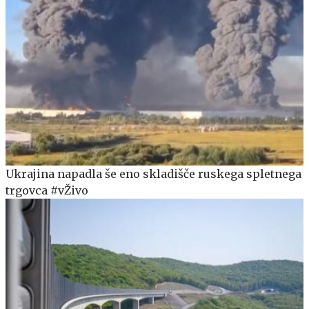
Ukrajina napadla še eno skladišče ruskega spletnega
trgovca #vŽivo