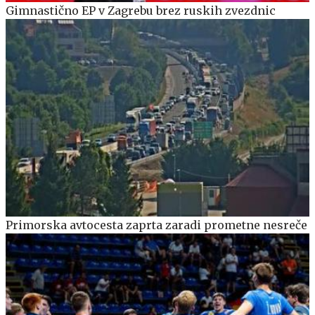
Gimnastično EP v Zagrebu brez ruskih zvezdnic
Primorska avtocesta zaprta zaradi prometne nesreče