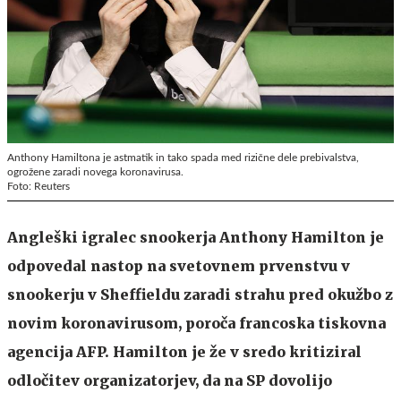
Anthony Hamiltona je astmatik in tako spada med rizične dele prebivalstva,
ogrožene zaradi novega koronavirusa.
Foto: Reuters
Angleški igralec snookerja Anthony Hamilton je
odpovedal nastop na svetovnem prvenstvu v
snookerju v Sheffieldu zaradi strahu pred okužbo z
novim koronavirusom, poroča francoska tiskovna
agencija AFP. Hamilton je že v sredo kritiziral
odločitev organizatorjev, da na SP dovolijo