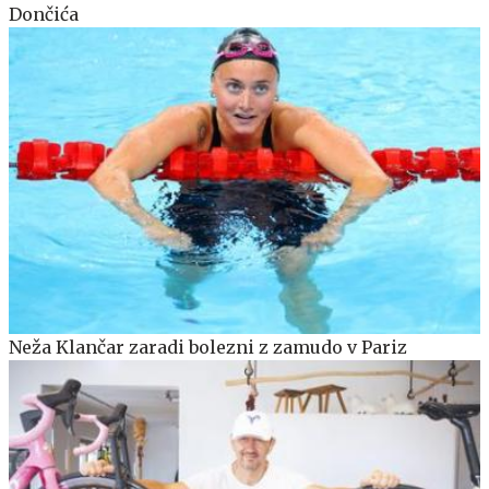
Dončića
Neža Klančar zaradi bolezni z zamudo v Pariz