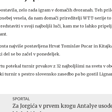
postavila, zelo rada igram v domačih dvoranah. Teh pril
posebej vesela, da nam domači prireditelji WTT-serije t
 predstaviti v svoji najboljši luči, kam me to lahko pripel
ant.
osta najviše postavljena Hrvat Tomislav Pucar in Kitajk
i del se bo začel v ponedeljek.
tu potekal turnir prvakov z 32 najboljšimi na svetu v o
turnir s pestro slovensko zasedbo pa bo gostil Lignano 
SPORTAL
Za Jorgića v prvem krogu Antalye usod