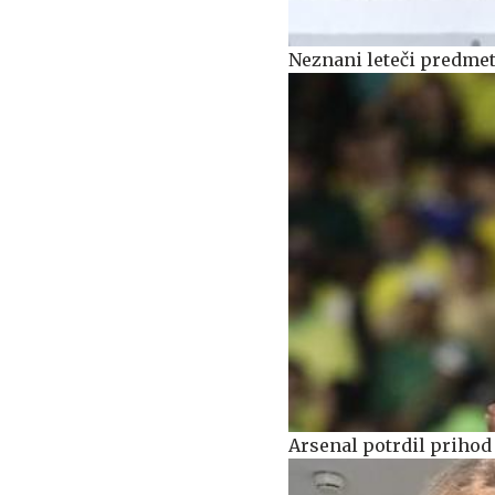
Neznani leteči predmet 
Arsenal potrdil priho