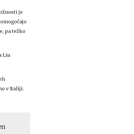
ožnosti je
o omogočajo
je, pa težko
a Liu
beh
v Italiji.
en