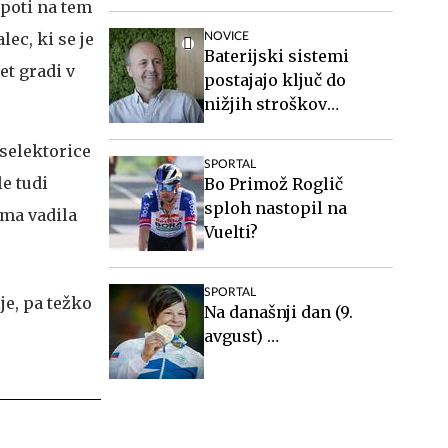
 poti na tem
lec, ki se je
NOVICE
Baterijski sistemi
et gradi v
postajajo ključ do
nižjih stroškov
elektrike v podjetjih
 selektorice
SPORTAL
le tudi
Bo Primož Roglič
sploh nastopil na
oma vadila
Vuelti?
SPORTAL
Na današnji dan (9.
avgust) …