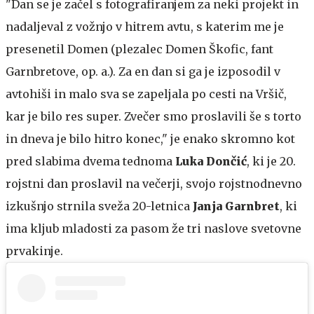
"Dan se je začel s fotografiranjem za neki projekt in
nadaljeval z vožnjo v hitrem avtu, s katerim me je
presenetil Domen (plezalec Domen Škofic, fant
Garnbretove, op. a.). Za en dan si ga je izposodil v
avtohiši in malo sva se zapeljala po cesti na Vršič,
kar je bilo res super. Zvečer smo proslavili še s torto
in dneva je bilo hitro konec," je enako skromno kot
pred slabima dvema tednoma
Luka Dončić
, ki je 20.
rojstni dan proslavil na večerji, svojo rojstnodnevno
izkušnjo strnila sveža 20-letnica
Janja Garnbret
, ki
ima kljub mladosti za pasom že tri naslove svetovne
prvakinje.