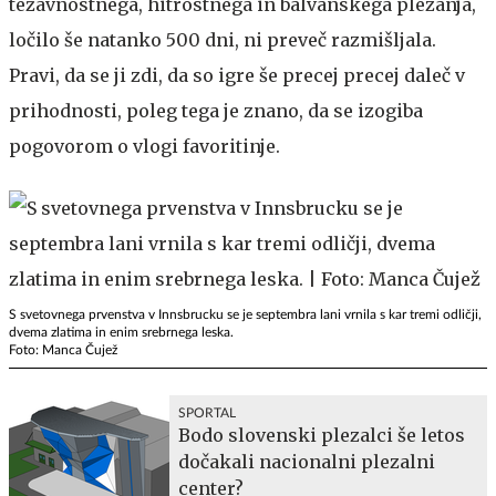
težavnostnega, hitrostnega in balvanskega plezanja,
ločilo še natanko 500 dni, ni preveč razmišljala.
Pravi, da se ji zdi, da so igre še precej precej daleč v
prihodnosti, poleg tega je znano, da se izogiba
pogovorom o vlogi favoritinje.
S svetovnega prvenstva v Innsbrucku se je septembra lani vrnila s kar tremi odličji,
dvema zlatima in enim srebrnega leska.
Foto: Manca Čujež
SPORTAL
Bodo slovenski plezalci še letos
dočakali nacionalni plezalni
center?