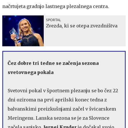
načrtujeta gradnjo lastnega plezalnega centra.
SPORTAL
Zvezda, ki se otepa zvezdništva
Čez dobre tri tedne se začenja sezona
svetovnega pokala
Svetovni pokal v športnem plezanju se bo čez 22
dni oziroma na prvi aprilski konec tedna z
balvanskimi preizkušnjami začel v švicarskem
Meringenu. Lanska sezona se je za Slovence
začela sanjsko.
Jernej Kruder
je dočakal svojo