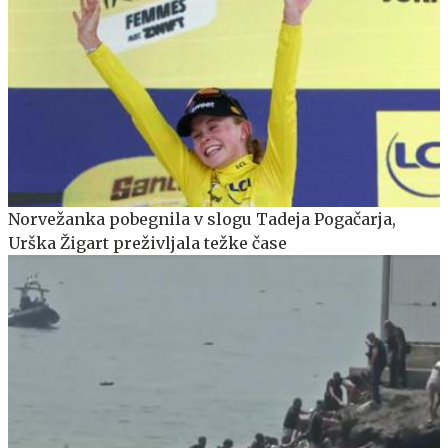
Norvežanka pobegnila v slogu Tadeja Pogačarja,
Urška Žigart preživljala težke čase