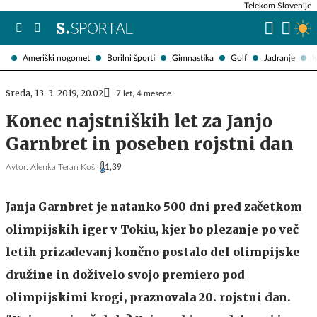
Telekom Slovenije
Ameriški nogomet
Borilni športi
Gimnastika
Golf
Jadranje
K
Sreda, 13. 3. 2019, 20.02
7 let, 4 mesece
Konec najstniških let za Janjo
Garnbret in poseben rojstni dan
Avtor:
Alenka Teran Košir
1,39
Janja Garnbret je natanko 500 dni pred začetkom
olimpijskih iger v Tokiu, kjer bo plezanje po več
letih prizadevanj končno postalo del olimpijske
družine in doživelo svojo premiero pod
olimpijskimi krogi, praznovala 20. rojstni dan.