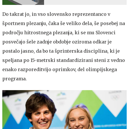
Do takrat jo, in vso slovensko reprezentanco v
športnem plezanju, čaka še veliko dela, še posebej na
področju hitrostnega plezanja, ki se mu Slovenci
posvečajo šele zadnje obdobje oziroma odkar je
postalo jasno, da bo ta šprinterska disciplina, ki je
speljana po 15-metrski standardizirani steni z vedno
enako razporeditvijo oprimkov, del olimpijskega
programa.