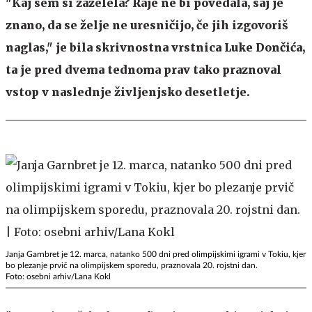
"Kaj sem si zaželela? Raje ne bi povedala, saj je
znano, da se želje ne uresničijo, če jih izgovoriš
naglas," je bila skrivnostna vrstnica Luke Dončića,
ta je pred dvema tednoma prav tako praznoval
vstop v naslednje življenjsko desetletje.
Janja Garnbret je 12. marca, natanko 500 dni pred olimpijskimi igrami v Tokiu, kjer
bo plezanje prvič na olimpijskem sporedu, praznovala 20. rojstni dan.
Foto: osebni arhiv/Lana Kokl