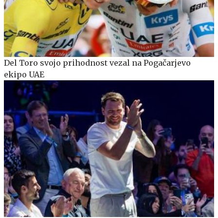
Del Toro svojo prihodnost vezal na Pogačarjevo
ekipo UAE