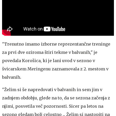
"Trenutno imamo izborne reprezentančne treninge
za prvi dve oziroma štiri tekme v balvanih," je
povedala Korošica, ki je lani uvod v sezono v
švicarskem Meringenu zaznamovala z 2. mestom v
balvanih.
"Želim si še napredovati v balvanih in sem jim v
zadnjem obdobju, glede na to, da se sezona začenja z
njimi, posvetila več pozornosti. Sicer pa letos na
sezono gledam bolj celostno ... Želim si nastopiti na