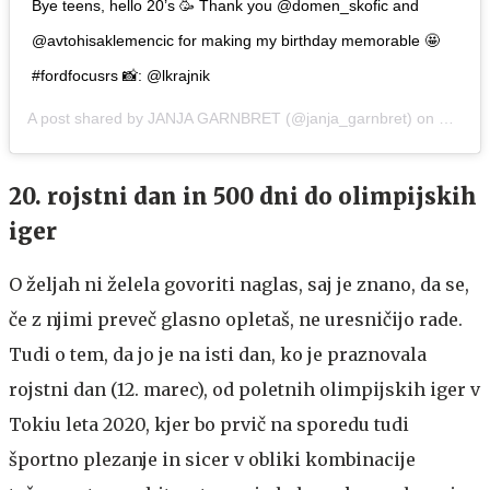
Bye teens, hello 20’s 🥳 Thank you @domen_skofic and
@avtohisaklemencic for making my birthday memorable 🤩
#fordfocusrs 📸: @lkrajnik
A post shared by
JANJA GARNBRET
(@janja_garnbret) on
Mar 13
20. rojstni dan in 500 dni do olimpijskih
iger
O željah ni želela govoriti naglas, saj je znano, da se,
če z njimi preveč glasno opletaš, ne uresničijo rade.
Tudi o tem, da jo je na isti dan, ko je praznovala
rojstni dan (12. marec), od poletnih olimpijskih iger v
Tokiu leta 2020, kjer bo prvič na sporedu tudi
športno plezanje in sicer v obliki kombinacije