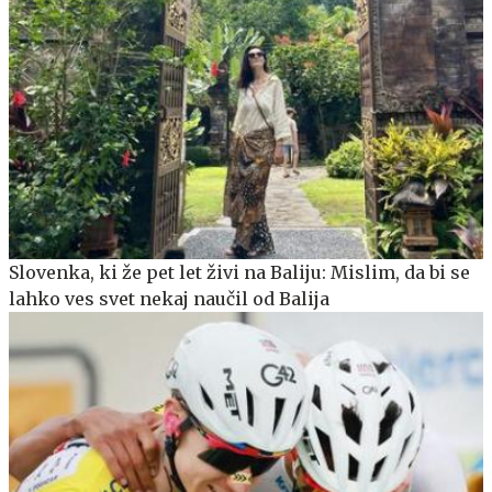
Slovenka, ki že pet let živi na Baliju: Mislim, da bi se
lahko ves svet nekaj naučil od Balija