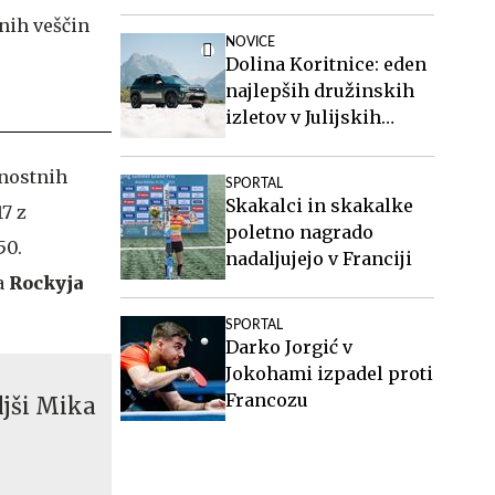
NOVICE
Dolina Koritnice: eden
najlepših družinskih
izletov v Julijskih
Alpah
žnostnih
SPORTAL
Skakalci in skakalke
17 z
poletno nagrado
50.
nadaljujejo v Franciji
a
Rockyja
SPORTAL
Darko Jorgić v
Jokohami izpadel proti
Francozu
ljši Mika