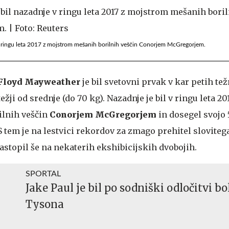
v ringu leta 2017 z mojstrom mešanih borilnih veščin Conorjem McGregorjem.
Floyd Mayweather
je bil svetovni prvak v kar petih te
težji od srednje (do 70 kg). Nazadnje je bil v ringu leta 20
lnih veščin
Conorjem McGregorjem
in dosegel svojo 
 tem je na lestvici rekordov za zmago prehitel sloviteg
nastopil še na nekaterih ekshibicijskih dvobojih.
SPORTAL
Jake Paul je bil po sodniški odločitvi bo
Tysona