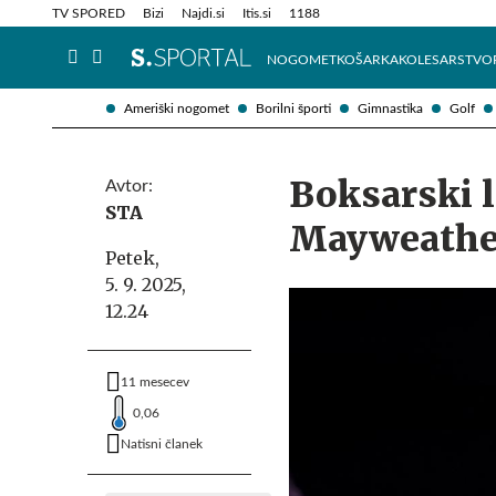
Info in obvestila
Tehnik
TV SPORED
Bizi
Najdi.si
Itis.si
1188
NOGOMET
KOŠARKA
KOLESARSTVO
Ameriški nogomet
Borilni športi
Gimnastika
Golf
Boksarski l
Avtor:
STA
Mayweather 
Petek,
5. 9. 2025,
12.24
11 mesecev
0,06
Natisni članek