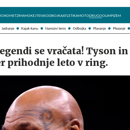
Želite prejemati e-novice?
Uživajmo pametno
ROKOMET
ZIMA
HOKEJ
TENIS
ODBOJKA
ATLETIKA
MOTO
DRUGO
OLIMPIZEM
Jadranje
Kajak-kanu
Namizni tenis
Odbojka
Plavanje
Plezanje
egendi se vračata! Tyson in
prihodnje leto v ring.