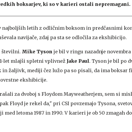
dkih boksarjev, ki so v karieri ostali nepremagani.
 v najboljših letih z odličnim boksom in predčasnimi ko
ševala navijače, zdaj pa sta se odločila za ekshibicijo.
 številni.
Mike Tyson
je bil v ringu nazadnje novembra 
1-let mlajši spletni vplivnež
Jake Paul
. Tyson je bil po 
k in žaljivk, mediji čez lužo pa so pisali, da ima boksar 
 tovrstne ekshibicije.
rašali za dvoboj s Floydom Mayweatherjem, sem si misli
mpak Floyd je rekel da," pri CSI povzemajo Tysona, svet
ji med letoma 1987 in 1990. V karieri je ob 50 zmagah do