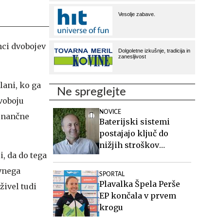
nci dvobojev
lani, ko ga
Ne spreglejte
dvoboju
NOVICE
finančne
Baterijski sistemi
postajajo ključ do
nižjih stroškov
, da do tega
elektrike v podjetjih
ovnega
SPORTAL
Plavalka Špela Perše
živel tudi
EP končala v prvem
krogu