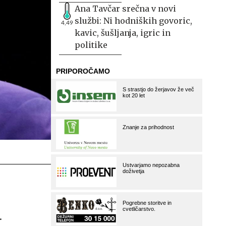
Ana Tavčar srečna v novi
službi: Ni hodniških govoric,
4,49
kavic, šušljanja, igric in
politike
.