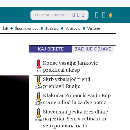
TELEKOM SLOVENIJE
Šah
Šport invalidov
Strelstvo
Vaterpolo
Veslanje
KAJ BERETE
ZADNJE OBJAVE
Konec veselja: Janković
preklical ukrep
10
Skrb vzbujajoč trend
preplavil Rusijo
5,64
Klakočar Zupančičeva in Rop
sta se odločila za dve potezi
5,57
Slovenska pevka brez dlake
na jeziku: Sem v celibatu in
5,50
sem ponosna na to