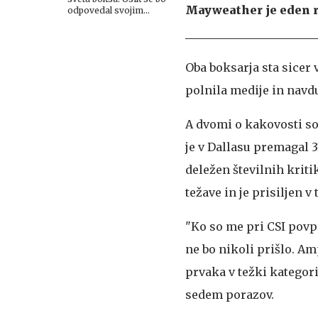
Mayweather je eden re
odpovedal svojim
pasovom.
Oba boksarja sta sicer
polnila medije in navdu
A dvomi o kakovosti so
je v Dallasu premagal 3
deležen številnih kriti
težave in je prisiljen v
"Ko so me pri CSI povp
ne bo nikoli prišlo. A
prvaka v težki kategori
sedem porazov.