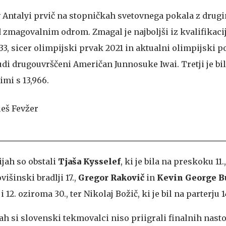
a v Antalyi prvič na stopničkah svetovnega pokala z dru
od zmagovalnim odrom. Zmagal je najboljši iz kvalifikacij
33, sicer olimpijski prvak 2021 in aktualni olimpijski 
udi drugouvrščeni Američan Junnosuke Iwai. Tretji je bil
mi s 13,966.
ijah so obstali
Tjaša Kysselef
, ki je bila na preskoku 11.
ovišinski bradlji 17.,
Gregor Rakovič
in
Kevin George B
i 12. oziroma 30., ter Nikolaj Božič, ki je bil na parterju 1
ah si slovenski tekmovalci niso priigrali finalnih nasto