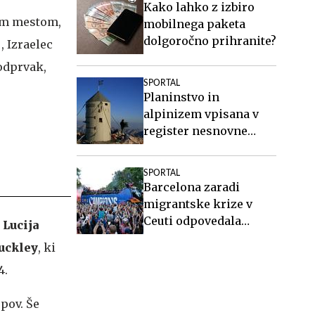
Kako lahko z izbiro
gim mestom,
mobilnega paketa
dolgoročno prihranite?
, Izraelec
podprvak,
SPORTAL
Planinstvo in
alpinizem vpisana v
register nesnovne
kulturne dediščine
Slovenije
SPORTAL
Barcelona zaradi
migrantske krize v
Ceuti odpovedala
,
Lucija
tekmo v Maroku
uckley
, ki
4.
pov. Še