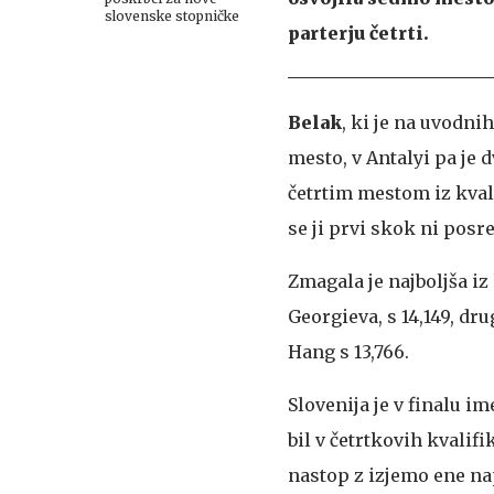
slovenske stopničke
parterju četrti.
Belak
, ki je na uvodn
mesto, v Antalyi pa je d
četrtim mestom iz kvalif
se ji prvi skok ni posre
Zmagala je najboljša iz
Georgieva, s 14,149, dr
Hang s 13,766.
Slovenija je v finalu i
bil v četrtkovih kvalifi
nastop z izjemo ene nap