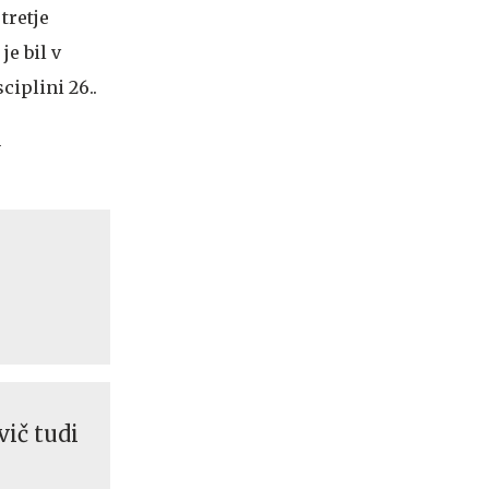
 tretje
 je bil v
sciplini 26..
h
vič tudi