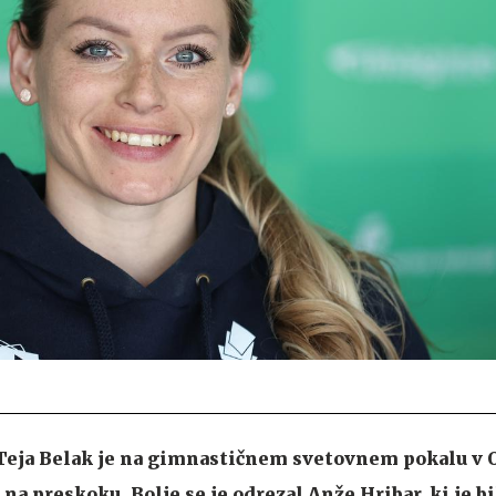
Teja Belak je na gimnastičnem svetovnem pokalu v 
a preskoku. Bolje se je odrezal Anže Hribar, ki je bi