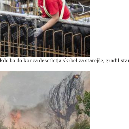
do bo do konca desetletja skrbel za starejše, gradil sta