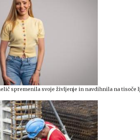
lič spremenila svoje življenje in navdihnila na tisoče l