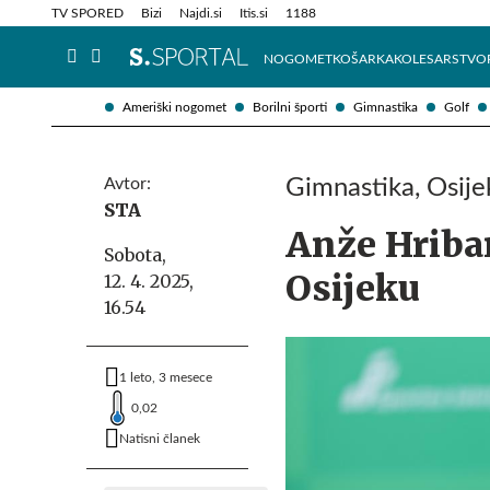
Info in obvestila
Tehnik
TV SPORED
Bizi
Najdi.si
Itis.si
1188
NOGOMET
KOŠARKA
KOLESARSTVO
Ameriški nogomet
Borilni športi
Gimnastika
Golf
Avtor:
Gimnastika, Osije
STA
Anže Hribar
Sobota,
Osijeku
12. 4. 2025,
16.54
1 leto, 3 mesece
0,02
Natisni članek