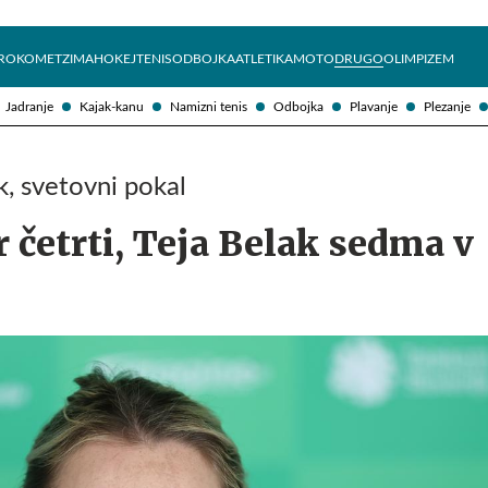
Želite prejemati e-novice?
Uživajmo pametno
ROKOMET
ZIMA
HOKEJ
TENIS
ODBOJKA
ATLETIKA
MOTO
DRUGO
OLIMPIZEM
Jadranje
Kajak-kanu
Namizni tenis
Odbojka
Plavanje
Plezanje
k, svetovni pokal
 četrti, Teja Belak sedma v