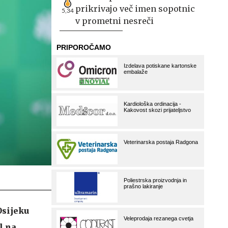
prikrivajo več imen sopotnic
5,34
v prometni nesreči
Osijeku
l na