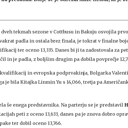
ih dveh tekmah sezone v Cottbusu in Bakuju osvojila prv
vakrat padla in ostala brez finala, je tokrat v finalne boje
ikacij ter oceno 13,335. Danes bi ji ta zadostovala za pe
čil in je padla, z boljšim drugim pa dobila povprečje 12,
 kvalifikacij in evropska podprvakinja, Bolgarka Valent
uga je bila Kitajka Linmin Yu s 14,066, tretja pa Američan
mela še enega predstavnika. Na parterju se je predstavil
H
kacijah peti z oceno 13,633, danes pa je znova dobro opra
ake ter dobil oceno 13,766.