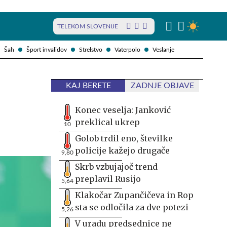
TELEKOM SLOVENIJE
Šah
Šport invalidov
Strelstvo
Vaterpolo
Veslanje
KAJ BERETE
ZADNJE OBJAVE
Konec veselja: Janković
preklical ukrep
10
Golob trdil eno, številke
policije kažejo drugače
9,80
Skrb vzbujajoč trend
preplavil Rusijo
5,64
Klakočar Zupančičeva in Rop
sta se odločila za dve potezi
5,26
V uradu predsednice ne