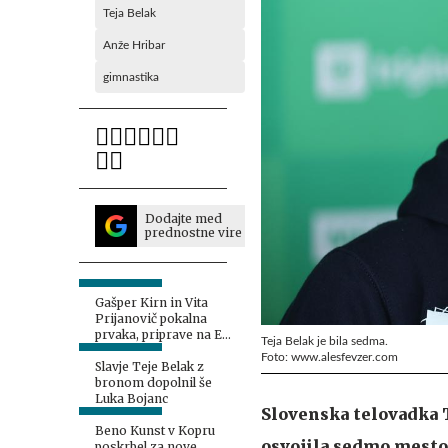
Teja Belak
Anže Hribar
gimnastika
Dodajte med
prednostne vire
Gašper Kirn in Vita
Prijanovič pokalna
prvaka, priprave na EP
Teja Belak je bila sedma.
že v teku
Foto: www.alesfevzer.com
Slavje Teje Belak z
bronom dopolnil še
Luka Bojanc
Slovenska telovadka 
Beno Kunst v Kopru
osvojila sedmo mesto n
poskrbel za nove