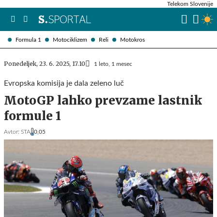
Telekom Slovenije
Formula 1
Motociklizem
Reli
Motokros
Ponedeljek, 23. 6. 2025, 17.10
1 leto, 1 mesec
Evropska komisija je dala zeleno luč
MotoGP lahko prevzame lastnik
formule 1
Avtor:
STA
0,05