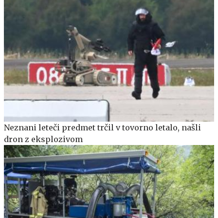
Neznani leteči predmet trčil v tovorno letalo, našli
dron z eksplozivom