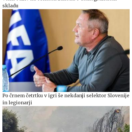
skladu
Po črnem četrtku v igri še nekdanji selektor Slovenije
in legionarji