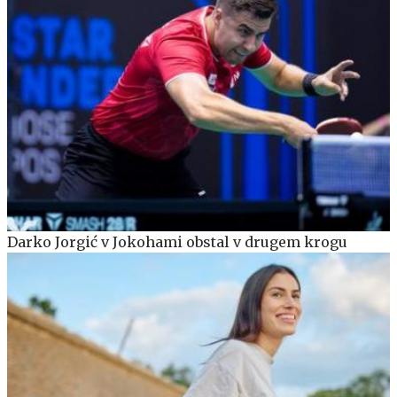
Darko Jorgić v Jokohami obstal v drugem krogu