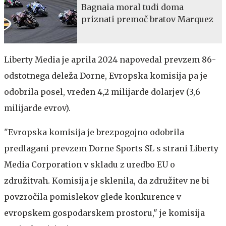
Bagnaia moral tudi doma
priznati premoč bratov Marquez
Liberty Media je aprila 2024 napovedal prevzem 86-
odstotnega deleža Dorne, Evropska komisija pa je
odobrila posel, vreden 4,2 milijarde dolarjev (3,6
milijarde evrov).
"Evropska komisija je brezpogojno odobrila
predlagani prevzem Dorne Sports SL s strani Liberty
Media Corporation v skladu z uredbo EU o
združitvah. Komisija je sklenila, da združitev ne bi
povzročila pomislekov glede konkurence v
evropskem gospodarskem prostoru," je komisija