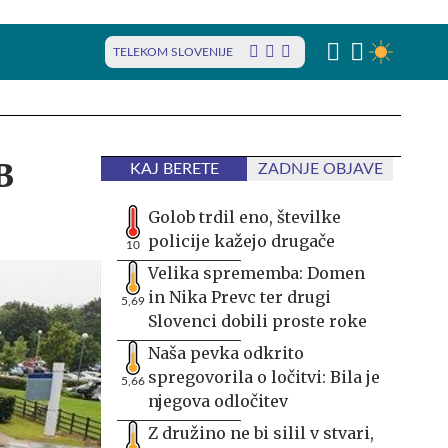
TELEKOM SLOVENIJE
B
KAJ BERETE
ZADNJE OBJAVE
Golob trdil eno, številke
policije kažejo drugače
10
Velika sprememba: Domen
in Nika Prevc ter drugi
5,69
Slovenci dobili proste roke
Naša pevka odkrito
spregovorila o ločitvi: Bila je
5,66
njegova odločitev
Z družino ne bi silil v stvari,