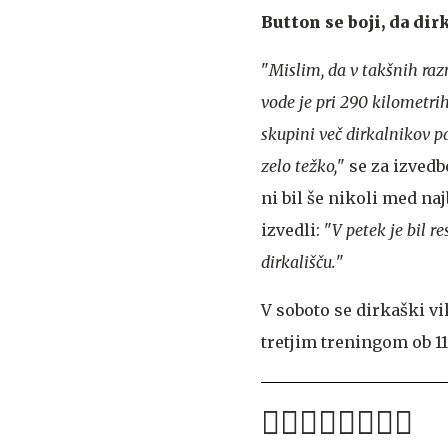
Button se boji, da dir
"
Mislim, da v takšnih raz
vode je pri 290 kilometrih 
skupini več dirkalnikov pa
zelo težko,
" se za izved
ni bil še nikoli med na
izvedli: "
V petek je bil r
dirkališču.
"
V soboto se dirkaški vi
tretjim treningom ob 1