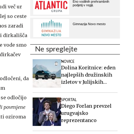
udi več ur
lej so ceste
kaos zaradi
i dirkališča
eče vode smo
Ne spreglejte
 dirkačev
NOVICE
Dolina Koritnice: eden
najlepših družinskih
 odločeni, da
izletov v Julijskih
im
Alpah
 se odločijo
SPORTAL
Diego Forlan prevzel
ili povrnjene
urugvajsko
iti oziroma
reprezentanco