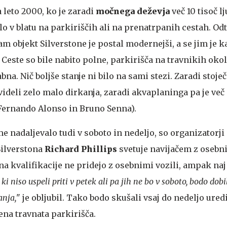
 leto 2000, ko je zaradi
močnega deževja
več 10 tisoč lj
o v blatu na parkiriščih ali na prenatrpanih cestah. Odt
sam objekt Silverstone je postal modernejši, a se jim je 
. Ceste so bile nabito polne, parkirišča na travnikih okol
bna. Nič boljše stanje ni bilo na sami stezi. Zaradi stoj
ideli zelo malo dirkanja, zaradi akvaplaninga pa je več
 Fernando Alonso in Bruno Senna).
e nadaljevalo tudi v soboto in nedeljo, so organizatorji
Silverstona
Richard Phillips
svetuje navijačem z osebn
a kvalifikacije ne pridejo z osebnimi vozili, ampak naj
 ki niso uspeli priti v petek ali pa jih ne bo v soboto, bodo dob
anja,
" je obljubil. Tako bodo skušali vsaj do nedeljo ured
ena travnata parkirišča.