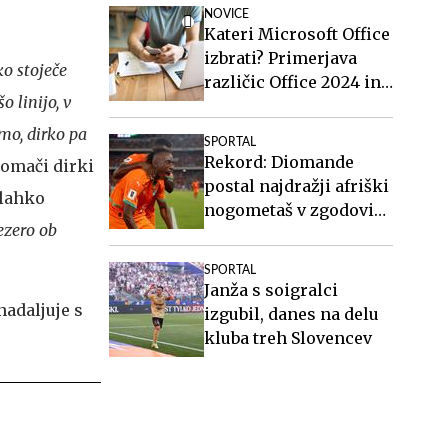
NOVICE
Kateri Microsoft Office
izbrati? Primerjava
ko stoječe
različic Office 2024 in
o linijo, v
Office 2021.
emo, dirko pa
SPORTAL
Rekord: Diomande
domači dirki
postal najdražji afriški
 lahko
nogometaš v zgodovini
jezero ob
in najdražja Realova
okrepitev doslej
SPORTAL
Janža s soigralci
nadaljuje s
izgubil, danes na delu
kluba treh Slovencev