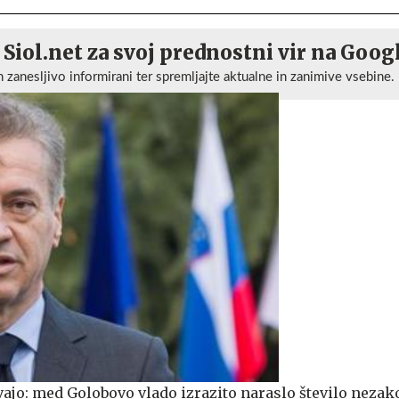
 Siol.net za svoj prednostni vir na Goog
n zanesljivo informirani ter spremljajte aktualne in zanimive vsebine.
vajo: med Golobovo vlado izrazito naraslo število nezak