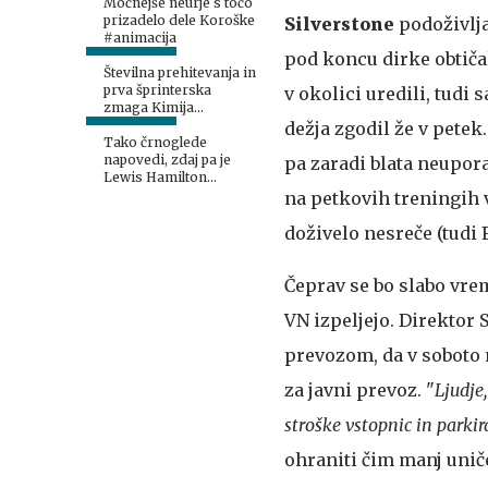
Močnejše neurje s točo
prizadelo dele Koroške
Silverstone
podoživlja
#animacija
pod koncu dirke obtičal
Številna prehitevanja in
prva šprinterska
v okolici uredili, tudi 
zmaga Kimija
Antonellija
dežja zgodil že v petek
Tako črnoglede
napovedi, zdaj pa je
pa zaradi blata neupora
Lewis Hamilton
številka 1
na petkovih treningih v
doživelo nesreče (tudi
Čeprav se bo slabo vrem
VN izpeljejo. Direktor 
prevozom, da v soboto n
za javni prevoz. "
Ljudje,
stroške vstopnic in parkir
ohraniti čim manj unič