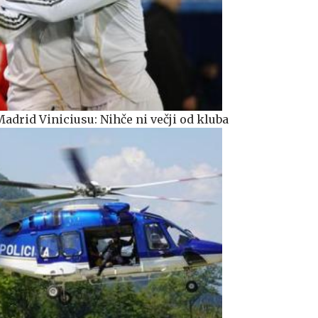
adrid Viniciusu: Nihče ni večji od kluba