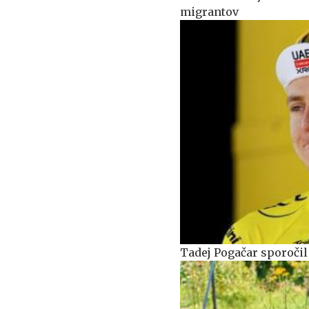
migrantov
Tadej Pogačar sporočil 