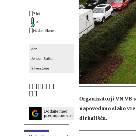
7 let
4
Natisni članek
dež
Jenson Button
Silverstone
Organizatorji VN VB so
napovedano slabo vre
Dodajte med
prednostne vire
dirkališču.