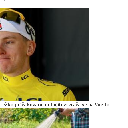
težko pričakovano odločitev: vrača se na Vuelto!