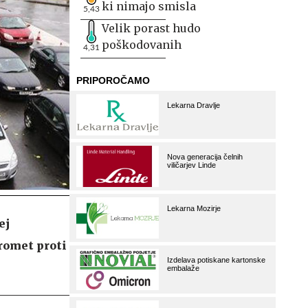
ki nimajo smisla
5,43
Velik porast hudo
poškodovanih
4,31
ej
romet proti