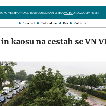
Želite prejemati e-novice?
Uživajmo pametno
ROKOMET
ZIMA
HOKEJ
TENIS
ODBOJKA
ATLETIKA
MOTO
DRUGO
OLIMPIZEM
Formula 1
Motociklizem
Reli
Motokros
 in kaosu na cestah se VN V