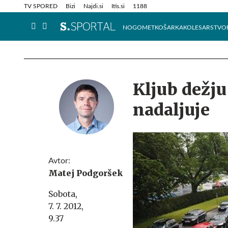
Info in obvestila
Tehnik
TV SPORED
Bizi
Najdi.si
Itis.si
1188
NOGOMET
KOŠARKA
KOLESARSTVO
Kljub dežju
nadaljuje
Avtor:
Matej Podgoršek
Sobota,
7. 7. 2012,
9.37