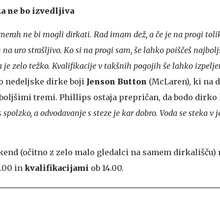
ka ne bo izvedljiva
merah ne bi mogli dirkati. Rad imam dež, a če je na progi toli
na uro strašljivo. Ko si na progi sam, še lahko poiščeš najboljš
 je zelo težko. Kvalifikacije v takšnih pogojih še lahko izpelj
bo nedeljske dirke boji
Jenson Button
(McLaren), ki na 
jboljšimi tremi. Phillips ostaja prepričan, da bodo dirko
es spolzko, a odvodavanje s steze je kar dobro. Voda se steka v 
kend (očitno z zelo malo gledalci na samem dirkališču) 
1.00 in
kvalifikacijami
ob 14.00.