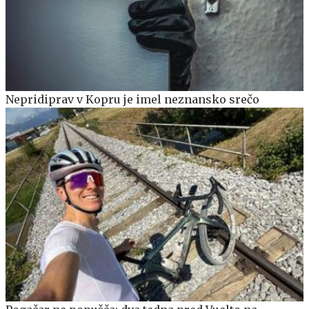
Nepridiprav v Kopru je imel neznansko srečo