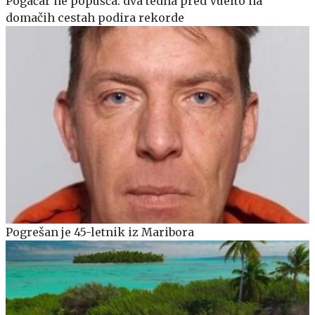
Pogačar ne popušča: dva tedna pred Vuelto na
domačih cestah podira rekorde
Pogrešan je 45-letnik iz Maribora