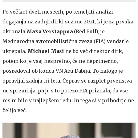
Po več kot dveh mesecih, po temeljiti analizi
dogajanja na zadnji dirki sezone 2021, ki je za prvaka
okronala
Maxa Verstappna
(Red Bull), je
Mednarodna avtomobilistična zveza (FIA) vendarle
ukrepala.
Michael Masi
ne bo več direktor dirk,
potem ko je vsaj nespretno, če ne neprimerno,
posredoval ob koncu VN Abu Dabija. To nalogo je
opravljal zadnja tri leta. Čeprav se razplet prvenstva
ne spreminja, pa je s to potezo FIA priznala, da vse
res ni bilo v najlepšem redu. In tega si v prihodnje ne
želijo več.