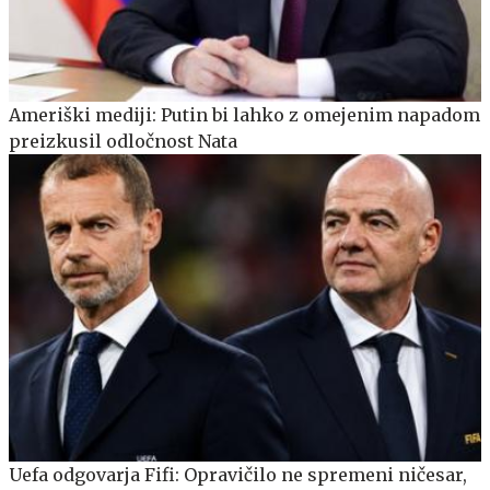
Ameriški mediji: Putin bi lahko z omejenim napadom
preizkusil odločnost Nata
Uefa odgovarja Fifi: Opravičilo ne spremeni ničesar,