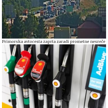
Primorska avtocesta zaprta zaradi prometne nesreče