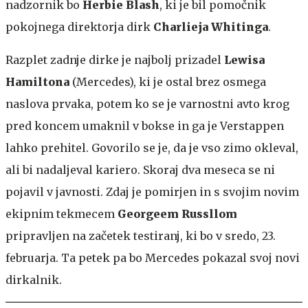
nadzornik bo
Herbie Blash
, ki je bil pomočnik
pokojnega direktorja dirk
Charlieja Whitinga
.
Razplet zadnje dirke je najbolj prizadel
Lewisa
Hamiltona
(Mercedes), ki je ostal brez osmega
naslova prvaka, potem ko se je varnostni avto krog
pred koncem umaknil v bokse in ga je Verstappen
lahko prehitel. Govorilo se je, da je vso zimo okleval,
ali bi nadaljeval kariero. Skoraj dva meseca se ni
pojavil v javnosti. Zdaj je pomirjen in s svojim novim
ekipnim tekmecem
Georgeem Russllom
pripravljen na začetek testiranj, ki bo v sredo, 23.
februarja. Ta petek pa bo Mercedes pokazal svoj novi
dirkalnik.