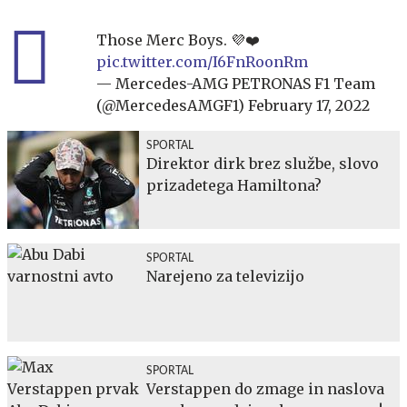
Those Merc Boys. 💜❤️
pic.twitter.com/I6FnRoonRm
— Mercedes-AMG PETRONAS F1 Team
(@MercedesAMGF1)
February 17, 2022
SPORTAL
Direktor dirk brez službe, slovo
prizadetega Hamiltona?
SPORTAL
Narejeno za televizijo
SPORTAL
Verstappen do zmage in naslova