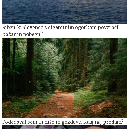
Šibenik: Slovenec s cigaretnim ogorkom povzročil
požar in pobegnil
Podedoval sem in hišo in gozdove. Kdaj naj prodam?