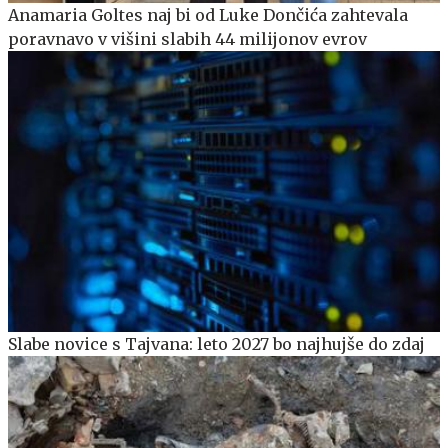
Anamaria Goltes naj bi od Luke Dončića zahtevala
poravnavo v višini slabih 44 milijonov evrov
Slabe novice s Tajvana: leto 2027 bo najhujše do zdaj