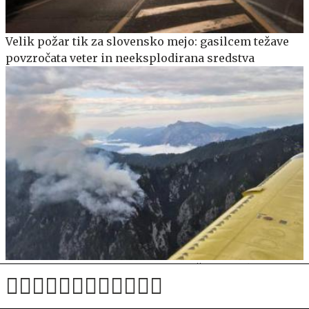
Velik požar tik za slovensko mejo: gasilcem težave
povzročata veter in neeksplodirana sredstva
Nad vasjo Srednji Vrh izbruhnil požar: v zraku trije
air tractorji in helikopter