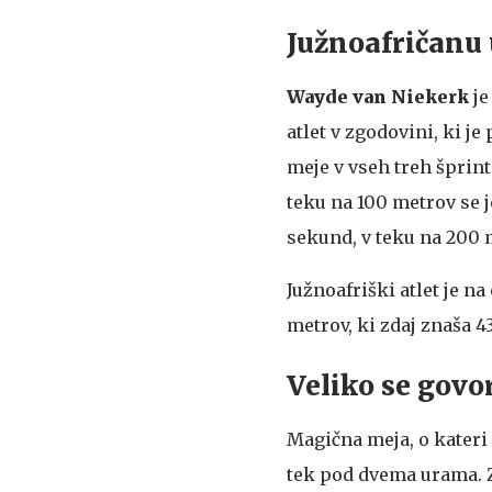
Južnoafričanu 
Wayde van Niekerk
je
atlet v zgodovini, ki j
meje v vseh treh šprint
teku na 100 metrov se j
sekund, v teku na 200 
Južnoafriški atlet je n
metrov, ki zdaj znaša 43
Veliko se gov
Magična meja, o kateri
tek pod dvema urama. Z