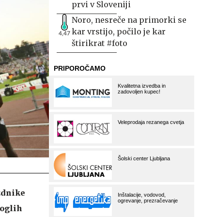
prvi v Sloveniji
Noro, nesreče na primorki se
kar vrstijo, počilo je kar
4,47
štirikrat #foto
zdnike
roglih