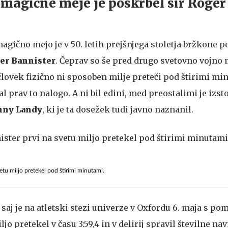
 magične meje je poskrbel sir Roger
magično mejo je v 50. letih prejšnjega stoletja bržkone 
ger Bannister
. Čeprav so še pred drugo svetovno vojno
 človek fizično ni sposoben milje preteči pod štirimi min
al prav to nalogo. A ni bil edini, med preostalimi je izst
hny Landy
, ki je ta dosežek tudi javno naznanil.
etu miljo pretekel pod štirimi minutami.
, saj je na atletski stezi univerze v Oxfordu 6. maja s po
o pretekel v času 3:59,4 in v delirij spravil številne nav