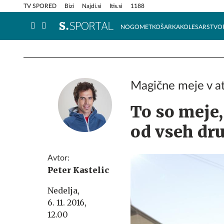
Info in obvestila
Tehnik
TV SPORED
Bizi
Najdi.si
Itis.si
1188
NOGOMET
KOŠARKA
KOLESARSTVO
Magične meje v at
To so meje,
od vseh dr
Avtor:
Peter Kastelic
Nedelja,
6. 11. 2016,
12.00