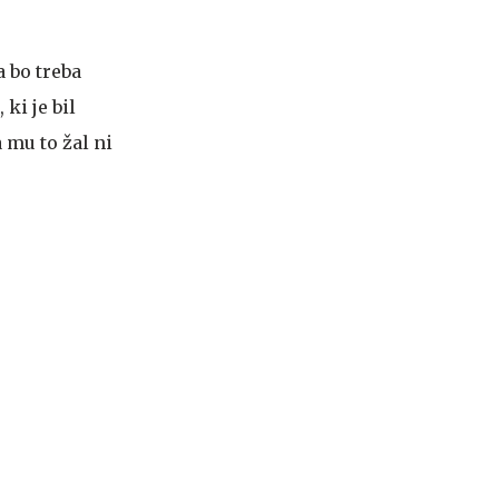
a bo treba
, ki je bil
a mu to žal ni