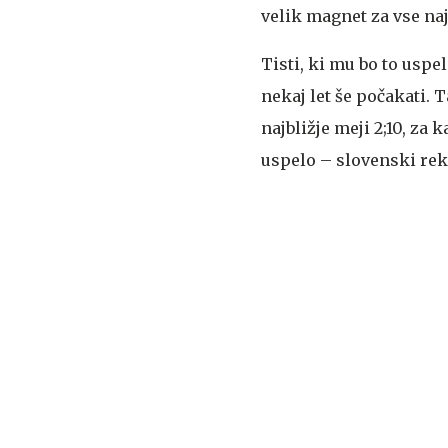
velik magnet za vse na
Tisti, ki mu bo to uspel
nekaj let še počakati.
najbližje meji 2;10, za 
uspelo – slovenski rekor