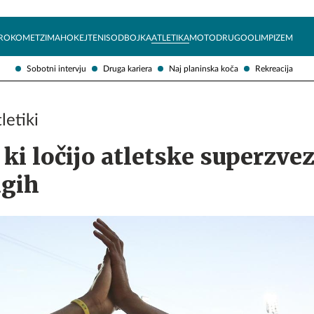
Želite prejemati e-novice?
Uživajmo pametno
ROKOMET
ZIMA
HOKEJ
TENIS
ODBOJKA
ATLETIKA
MOTO
DRUGO
OLIMPIZEM
Sobotni intervju
Druga kariera
Naj planinska koča
Rekreacija
letiki
 ki ločijo atletske superzve
ugih