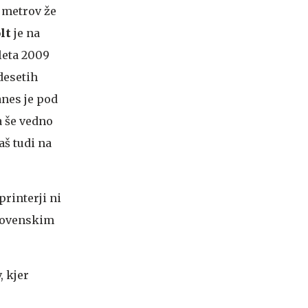
 metrov že
lt
je na
leta 2009
 desetih
anes je pod
 a še vedno
š tudi na
printerji ni
slovenskim
, kjer