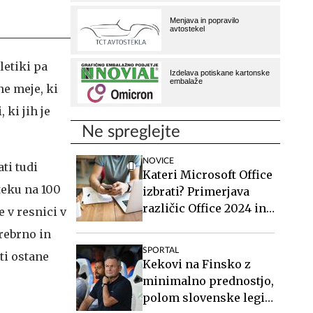
letiki pa
ne meje, ki
 ki jih je
Ne spreglejte
NOVICE
ati tudi
Kateri Microsoft Office
 teku na 100
izbrati? Primerjava
različic Office 2024 in
e v resnici v
Office 2021.
rebrno in
SPORTAL
ti ostane
Kekovi na Finsko z
minimalno prednostjo,
polom slovenske legije