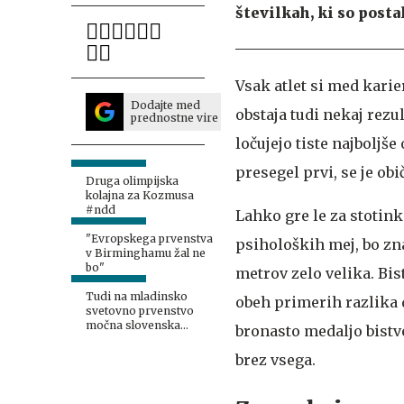
številkah, ki so posta
Vsak atlet si med karier
Dodajte med
obstaja tudi nekaj rezu
prednostne vire
ločujejo tiste najboljše 
presegel prvi, se je ob
Druga olimpijska
kolajna za Kozmusa
#ndd
Lahko gre le za stotinko
"Evropskega prvenstva
psiholoških mej, bo zna
v Birminghamu žal ne
bo"
metrov zelo velika. Bist
Tudi na mladinsko
obeh primerih razlika 
svetovno prvenstvo
močna slovenska
bronasto medaljo bistv
zasedba
brez vsega.