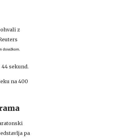
im dosežkom.
 44 sekund.
 teku na 400
urama
aratonski
edstavlja pa