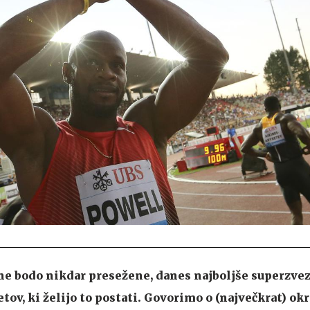
 ne bodo nikdar presežene, danes najboljše superzve
etov, ki želijo to postati. Govorimo o (največkrat) ok