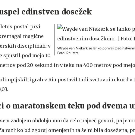
uspel edinstven dosežek
 letos postal prvi
e premagal magične
erskih disciplinah: v
Wayde van Niekerk se lahko pohvali z edinstven
Foto: Reuters
e spustil pod mejo 10
metrov pod 20 sekund in v teku na 400 metrov pod mejo
a olimpijskih igrah v Riu postavil tudi svetovni rekord v
,03.
ori o maratonskem teku pod dvema 
 se v zadnjem obdobju morda celo največ govori, pa je m
a razliko od zgoraj omenjenih ta še ni bila dosežena, pr