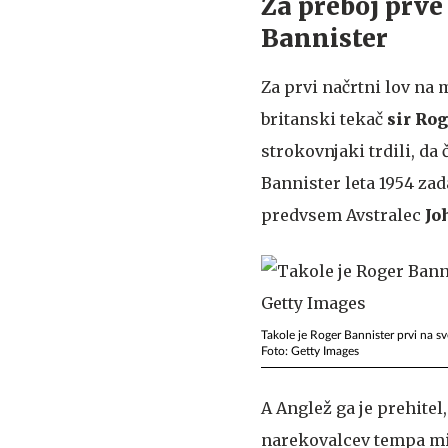
Za preboj prve
Bannister
Za prvi načrtni lov na 
britanski tekač
sir Ro
strokovnjaki trdili, da
Bannister leta 1954 zad
predvsem Avstralec
Jo
Takole je Roger Bannister prvi na sv
Foto: Getty Images
A Anglež ga je prehitel
narekovalcev tempa milj