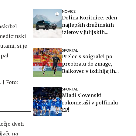
pri Twenteju
NOVICE
Dolina Koritnice: eden
najlepših družinskih
poskrbel
izletov v Julijskih
 medicinski
Alpah
utami, si je
SPORTAL
opal
Prelec s soigralci po
preobratu do zmage,
Balkovec v izdihljajih
do remija
SPORTAL
Mladi slovenski
rokometaši v polfinalu
EP!
močjo dveh
ijače na