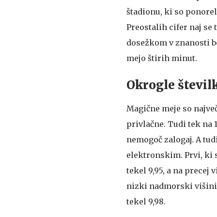
štadionu, ki so ponorel
Preostalih cifer naj se
dosežkom v znanosti b
mejo štirih minut.
Okrogle številk
Magične meje so največk
privlačne. Tudi tek na
nemogoč zalogaj. A tudi
elektronskim. Prvi, ki 
tekel 9,95, a na precej 
nizki nadmorski višini 
tekel 9,98.