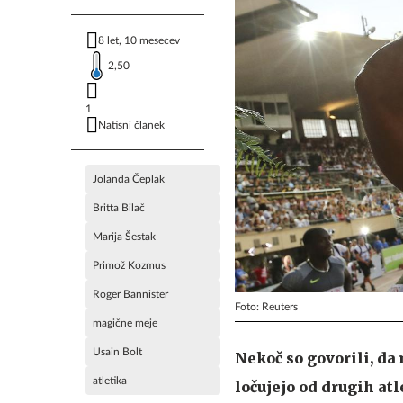
8 let, 10 mesecev
2,50
1
Natisni članek
Jolanda Čeplak
Britta Bilač
Marija Šestak
Primož Kozmus
Roger Bannister
Foto: Reuters
magične meje
Usain Bolt
Nekoč so govorili, da
atletika
ločujejo od drugih atl