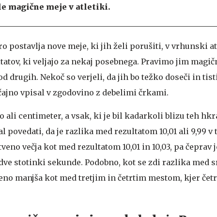
le magične meje v atletiki.
o postavlja nove meje, ki jih želi porušiti, v vrhunski at
ltatov, ki veljajo za nekaj posebnega. Pravimo jim magič
od drugih. Nekoč so verjeli, da jih bo težko doseči in tisti,
ičajno vpisal v zgodovino z debelimi črkami.
 ali centimeter, a vsak, ki je bil kadarkoli blizu teh hkr
l povedati, da je razlika med rezultatom 10,01 ali 9,99 v
veno večja kot med rezultatom 10,01 in 10,03, pa čeprav j
dve stotinki sekunde. Podobno, kot se zdi razlika med s
eno manjša kot med tretjim in četrtim mestom, kjer četr