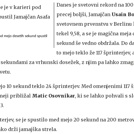
Danes je svetovni rekord na 100
precej boljši, Jamajčan
Usain Bo
svetovnem prvenstvu v Berlinu 
tekel 9,58, a se je magična meja
 pod mejo desetih sekund spustil
sekund še vedno obdržala. Do d
to mejo teklo že 117 šprinterjev,
 sekundami za vrhunski dosežek, z njim pa lahko zmaga
vetu.
jo 10 sekund teklo 24 šprinterjev. Med omenjenimi 117 š
meji približal
Matic Osovnikar
, ki se lahko pohvali s 
3.
nterjev, se je spustilo med mejo 20 sekund na 200 metrov
ko drži jamajška strela.