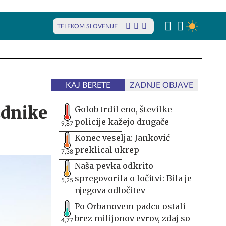
TELEKOM SLOVENIJE
KAJ BERETE
ZADNJE OBJAVE
zdnike
Golob trdil eno, številke
policije kažejo drugače
9,87
Konec veselja: Janković
preklical ukrep
7,38
Naša pevka odkrito
spregovorila o ločitvi: Bila je
5,25
njegova odločitev
Po Orbanovem padcu ostali
brez milijonov evrov, zdaj so
4,77