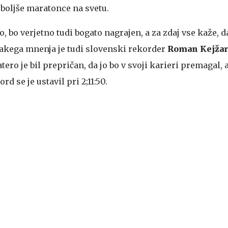
jboljše maratonce na svetu.
o, bo verjetno tudi bogato nagrajen, a za zdaj vse kaže, d
 Takega mnenja je tudi slovenski rekorder
Roman Kejžar
katero je bil prepričan, da jo bo v svoji karieri premagal, 
d se je ustavil pri 2;11:50.