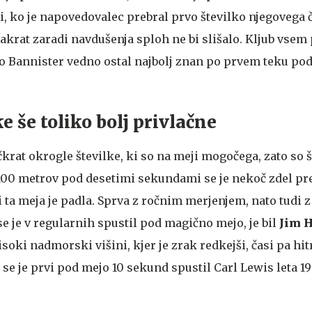
i, ko je napovedovalec prebral prvo številko njegovega 
 takrat zaradi navdušenja sploh ne bi slišalo. Kljub vse
o Bannister vedno ostal najbolj znan po prvem teku po
e še toliko bolj privlačne
rat okrogle številke, ki so na meji mogočega, zato so še
 100 metrov pod desetimi sekundami se je nekoč zdel pr
 ta meja je padla. Sprva z ročnim merjenjem, nato tudi z
se je v regularnih spustil pod magično mejo, je bil
Jim 
visoki nadmorski višini, kjer je zrak redkejši, časi pa hit
se je prvi pod mejo 10 sekund spustil Carl Lewis leta 198