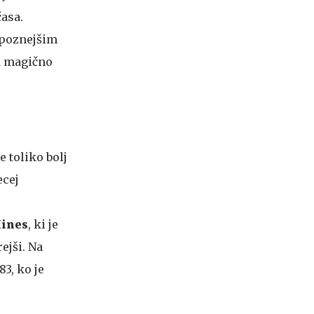
časa.
m poznejšim
d magično
 toliko bolj
ecej
Hines
, ki je
rejši. Na
3, ko je