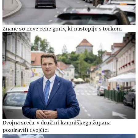
Znane so nove cene goriv, ki nastopijo s torkom
Dvojna sreča: v družini kamniškega župana
pozdravili dvojčici