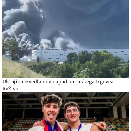
Ukrajina izvedla nov napad na ruskega trgovca
#vŽivo