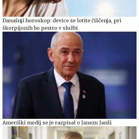
Današnji horoskop: device se lotite čiščenja, pri
škorpijonih bo pestro v službi
Ameriški medij se je razpisal o Janezu Janši