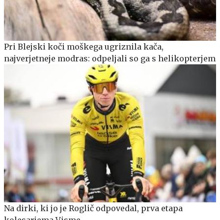
Pri Blejski koči moškega ugriznila kača,
najverjetneje modras: odpeljali so ga s helikopterjem
Na dirki, ki jo je Roglič odpovedal, prva etapa
kolesarjema Visme