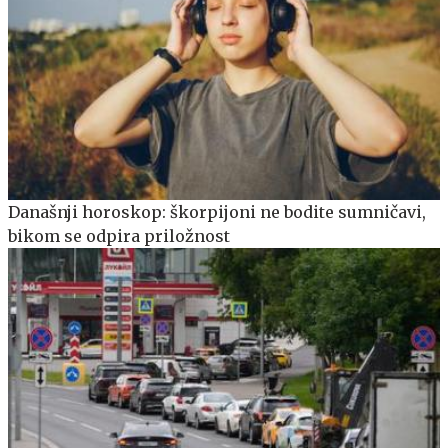
Današnji horoskop: škorpijoni ne bodite sumničavi,
bikom se odpira priložnost