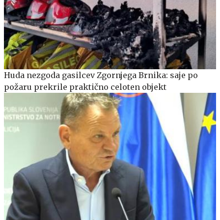
Huda nezgoda gasilcev Zgornjega Brnika: saje po
požaru prekrile praktično celoten objekt