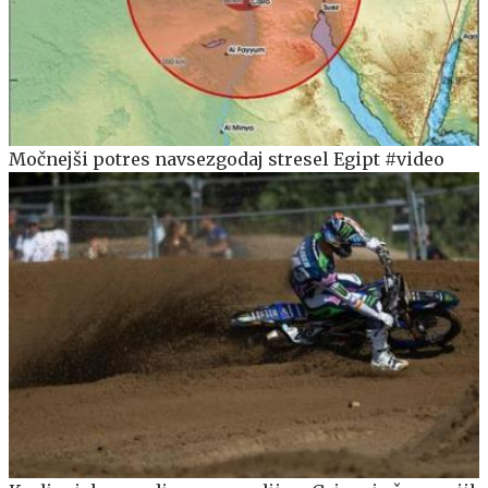
Močnejši potres navsezgodaj stresel Egipt #video