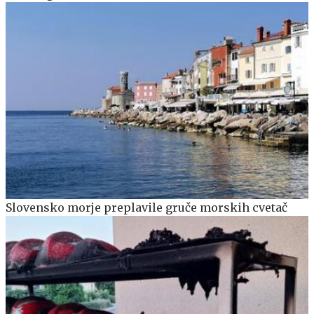
Slovensko morje preplavile gruče morskih cvetač