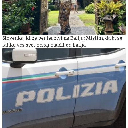
Slovenka, ki že pet let živi na Baliju: Mislim, da bi se
lahko ves svet nekaj naučil od Balija