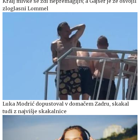
Kralj mivke se zdi nepremagljiv, a Gajser je že osvojil
zloglasni Lommel
Luka Modrić dopustoval v domačem Zadru, skakal
tudi z najvišje skakalnice