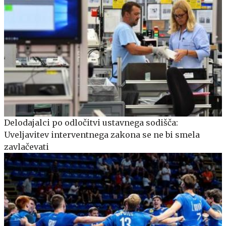
Delodajalci po odločitvi ustavnega sodišča:
Uveljavitev interventnega zakona se ne bi smela
zavlačevati