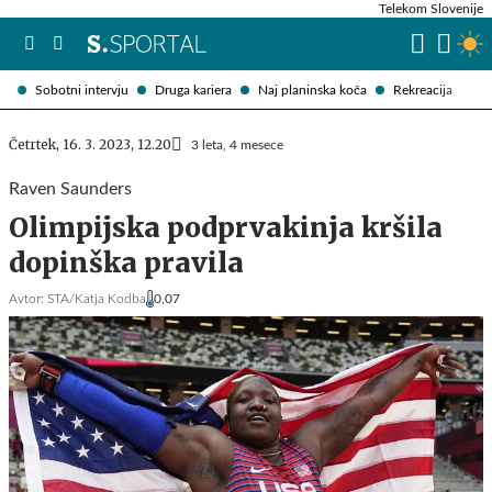
Telekom Slovenije
Sobotni intervju
Druga kariera
Naj planinska koča
Rekreacija
Četrtek, 16. 3. 2023, 12.20
3 leta, 4 mesece
Raven Saunders
Olimpijska podprvakinja kršila
dopinška pravila
Avtor:
STA/Katja Kodba
0,07