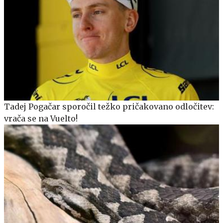
Tadej Pogačar sporočil težko pričakovano odločitev:
vrača se na Vuelto!