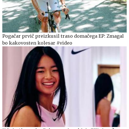
Pogačar prvič preizkusil traso domačega EP: Zmagal
bo kakovosten kolesar #video