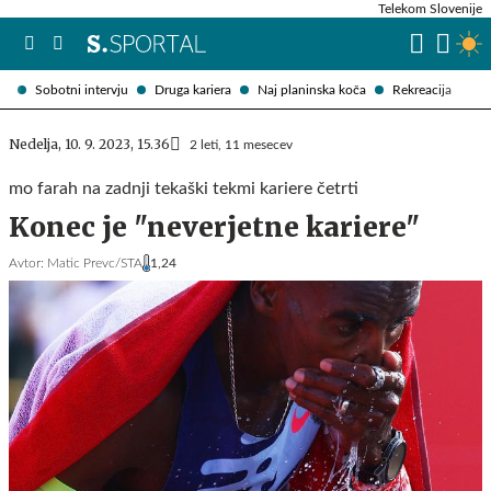
Telekom Slovenije
Sobotni intervju
Druga kariera
Naj planinska koča
Rekreacija
Nedelja, 10. 9. 2023, 15.36
2 leti, 11 mesecev
mo farah na zadnji tekaški tekmi kariere četrti
Konec je "neverjetne kariere"
Avtor:
Matic Prevc/STA
1,24