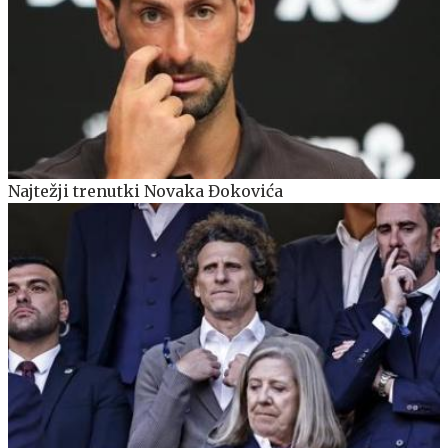
Najtežji trenutki Novaka Đokovića