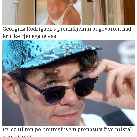
Georgina Rodríguez s premišljenim odgovorom nad
kritike njenega telesa
Perez Hilton po pretresljivem prenosu v živo pristal
v bolnišnici