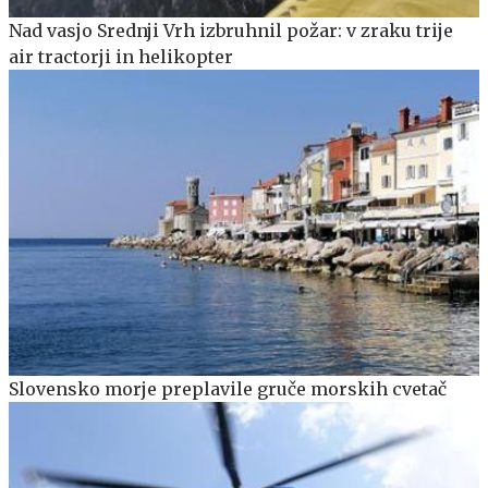
Nad vasjo Srednji Vrh izbruhnil požar: v zraku trije
air tractorji in helikopter
Slovensko morje preplavile gruče morskih cvetač