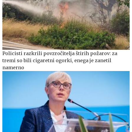
Policisti razkrili povzročitelja štirih požarov: za
tremi so bili cigaretni ogorki, enega je zanetil
namerno