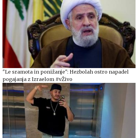
"Le sramota in ponižanje": Hezbolah ostro napadel
pogajanja z Izraelom #vŽivo