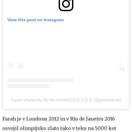
View this post on Instagram
A post shared by Sir Mo Farah🇬🇧🥇🥇🥇🥇 (@gomofarah)
Farah je v Londonu 2012 in v Riu de Janeiru 2016
osvojil olimpijsko zlato tako v teku na 5000 kot