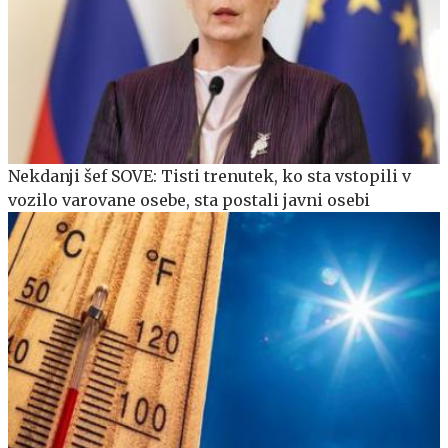
Nekdanji šef SOVE: Tisti trenutek, ko sta vstopili v
vozilo varovane osebe, sta postali javni osebi