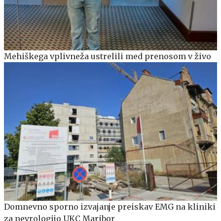
Mehiškega vplivneža ustrelili med prenosom v živo
Domnevno sporno izvajanje preiskav EMG na kliniki
za nevrologijo UKC Maribor