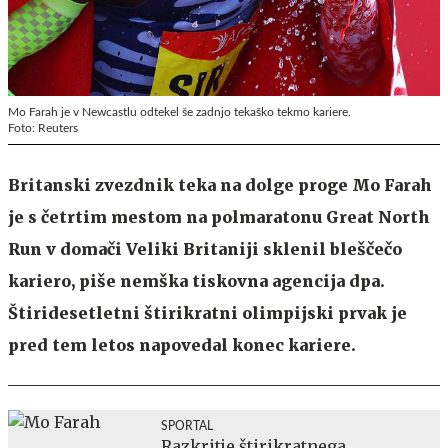
Mo Farah je v Newcastlu odtekel še zadnjo tekaško tekmo kariere.
Foto: Reuters
Britanski zvezdnik teka na dolge proge Mo Farah
je s četrtim mestom na polmaratonu Great North
Run v domači Veliki Britaniji sklenil bleščečo
kariero, piše nemška tiskovna agencija dpa.
Štiridesetletni štirikratni olimpijski prvak je
pred tem letos napovedal konec kariere.
SPORTAL
Razkritje štirikratnega