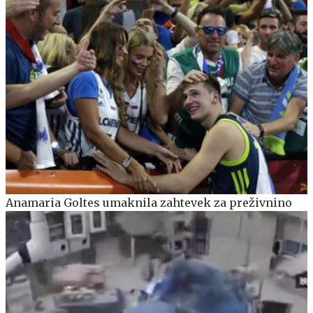
Anamaria Goltes umaknila zahtevek za preživnino