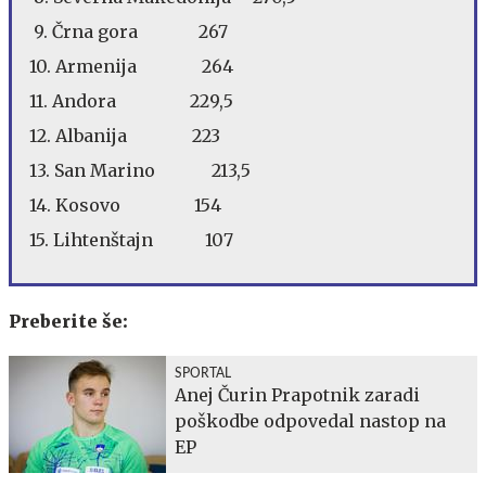
9. Črna gora 267
10. Armenija 264
11. Andora 229,5
12. Albanija 223
13. San Marino 213,5
14. Kosovo 154
15. Lihtenštajn 107
Preberite še:
SPORTAL
Anej Čurin Prapotnik zaradi
poškodbe odpovedal nastop na
EP