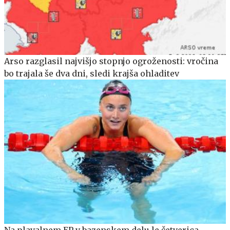
Arso razglasil najvišjo stopnjo ogroženosti: vročina
bo trajala še dva dni, sledi krajša ohladitev