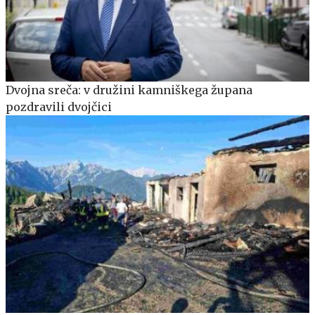
Dvojna sreča: v družini kamniškega župana
pozdravili dvojčici