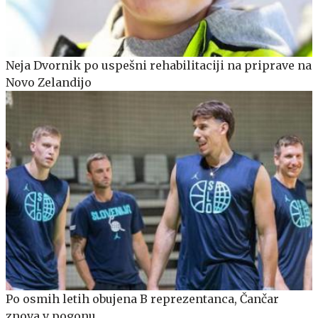
Neja Dvornik po uspešni rehabilitaciji na priprave na
Novo Zelandijo
Po osmih letih obujena B reprezentanca, Čančar
znova v pogonu