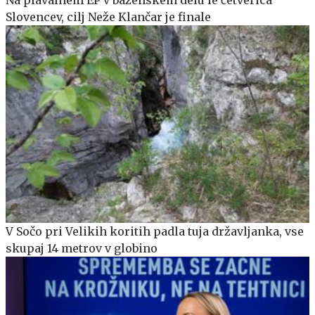
Na plavalnem EP v bazenskem delu le četverica
Slovencev, cilj Neže Klančar je finale
V Sočo pri Velikih koritih padla tuja državljanka, vse
skupaj 14 metrov v globino