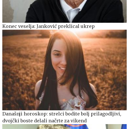
Konec veselja: Janković preklical ukrep
Današnji horoskop: strelci bodite bolj prilagodljivi,
dvojčki boste delali načrte za vikend