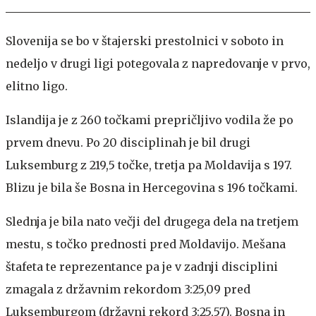
Slovenija se bo v štajerski prestolnici v soboto in
nedeljo v drugi ligi potegovala z napredovanje v prvo,
elitno ligo.
Islandija je z 260 točkami prepričljivo vodila že po
prvem dnevu. Po 20 disciplinah je bil drugi
Luksemburg z 219,5 točke, tretja pa Moldavija s 197.
Blizu je bila še Bosna in Hercegovina s 196 točkami.
Slednja je bila nato večji del drugega dela na tretjem
mestu, s točko prednosti pred Moldavijo. Mešana
štafeta te reprezentance pa je v zadnji disciplini
zmagala z državnim rekordom 3:25,09 pred
Luksemburgom (državni rekord 3:25,57). Bosna in