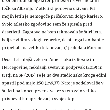
obenem tudi zmagala ter prinesla največ možnih
točk za Albanijo. V atletiki ponovno uživam. Pri
mojih letih je nemogoče pričakovati dolgo kariero.
Svojo atletsko zgodovino sem že spisala pred
desetletji. Zagotovo ne bom tekmovala še štiri leta,
bolj se vidim v vlogi trenerke, da bi koga iz Albanije
pripeljala na velika tekmovanja," je dodala Moreno.
Deset let mlajši veteran Amel Tuka iz Bosne in
Hercegovine, nekdanji svetovni podprvak (2019) in
tretji na SP (2015) se je na dva stadionska kroga edini
spustil pod mejo 1:50 (1:49,37). Nato je sodeloval še v
štafeti na koncu prvenstva ter s tem zelo veliko
prispeval k napredovanju svoje ekipe.