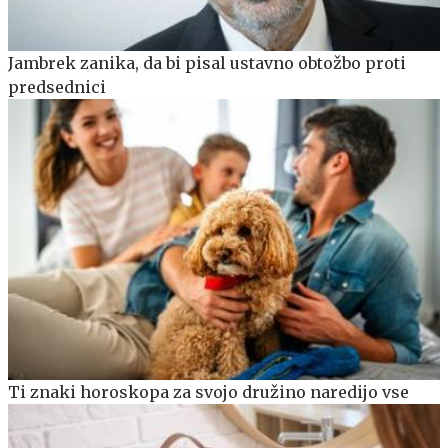
Jambrek zanika, da bi pisal ustavno obtožbo proti
predsednici
Ti znaki horoskopa za svojo družino naredijo vse