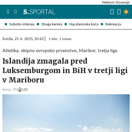
Telekom Slovenije
Sobotni intervju
Druga kariera
Naj planinska koča
Rekreacija
Sreda, 25. 6. 2025, 20.45
1 leto, 1 mesec
Atletika, ekipno evropsko prvenstvo, Maribor, tretja liga
Islandija zmagala pred
Luksemburgom in BiH v tretji ligi
v Mariboru
Avtor:
STA
0,03