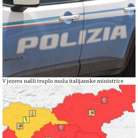
V jezeru našli truplo moža italijanske ministrice