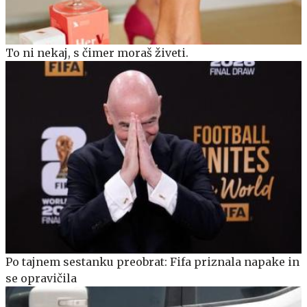
To ni nekaj, s čimer moraš živeti.
Po tajnem sestanku preobrat: Fifa priznala napake in
se opravičila