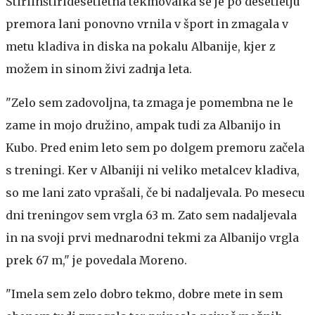
Štiriinštiridesetletna tekmovalka se je po desetletju
premora lani ponovno vrnila v šport in zmagala v
metu kladiva in diska na pokalu Albanije, kjer z
možem in sinom živi zadnja leta.
"Zelo sem zadovoljna, ta zmaga je pomembna ne le
zame in mojo družino, ampak tudi za Albanijo in
Kubo. Pred enim leto sem po dolgem premoru začela
s treningi. Ker v Albaniji ni veliko metalcev kladiva,
so me lani zato vprašali, če bi nadaljevala. Po mesecu
dni treningov sem vrgla 63 m. Zato sem nadaljevala
in na svoji prvi mednarodni tekmi za Albanijo vrgla
prek 67 m," je povedala Moreno.
"Imela sem zelo dobro tekmo, dobre mete in sem