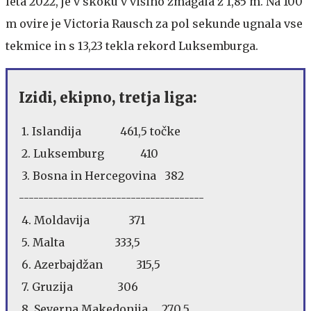
leta 2022, je v skoku v višino zmagala z 1,85 m. Na 100
m ovire je Victoria Rausch za pol sekunde ugnala vse
tekmice in s 13,23 tekla rekord Luksemburga.
Izidi, ekipno, tretja liga:
1. Islandija 461,5 točke
2. Luksemburg 410
3. Bosna in Hercegovina 382
--------------------------------------
4. Moldavija 371
5. Malta 333,5
6. Azerbajdžan 315,5
7. Gruzija 306
8. Severna Makedonija 270,5