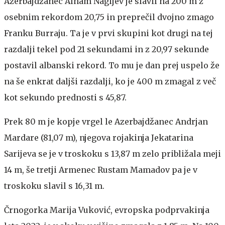
Azerbajdžanec Alham Nagijev je slavil na 200 m z
osebnim rekordom 20,75 in preprečil dvojno zmago
Franku Burraju. Ta je v prvi skupini kot drugi na tej
razdalji tekel pod 21 sekundami in z 20,97 sekunde
postavil albanski rekord. To mu je dan prej uspelo že
na še enkrat daljši razdalji, ko je 400 m zmagal z več
kot sekundo prednosti s 45,87.
Prek 80 m je kopje vrgel le Azerbajdžanec Andrjan
Mardare (81,07 m), njegova rojakinja Jekatarina
Sarijeva se je v troskoku s 13,87 m zelo približala meji
14 m, še tretji Armenec Rustam Mamadov pa je v
troskoku slavil s 16,31 m.
Črnogorka Marija Vuković, evropska podprvakinja