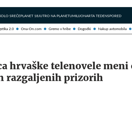
Želite prejemati e-novice?
Uživajmo pametno
KOLO SREČE
PLANET 18
JUTRO NA PLANETU
MILIJONAR
TA TEDEN
SPORED
etika 2.0
Ona-On.com
Gremo v hribe
Dogodki
Nakup avtomobila
ca hrvaške telenovele meni 
in razgaljenih prizorih