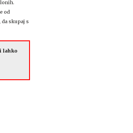
slonih.
ne od
, da skupaj s
i lahko