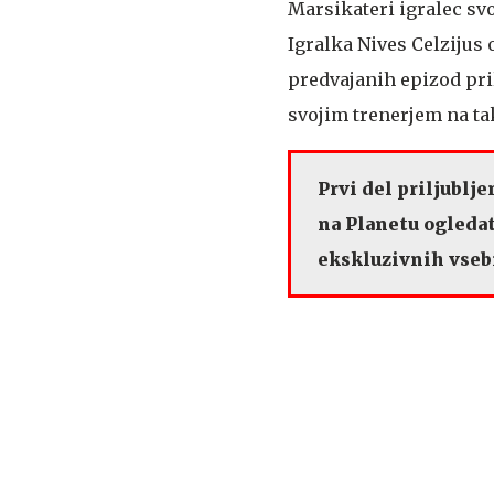
Marsikateri igralec svo
Igralka Nives Celzijus 
predvajanih epizod pril
svojim trenerjem na ta
Prvi del priljublj
na Planetu ogledat
ekskluzivnih vseb