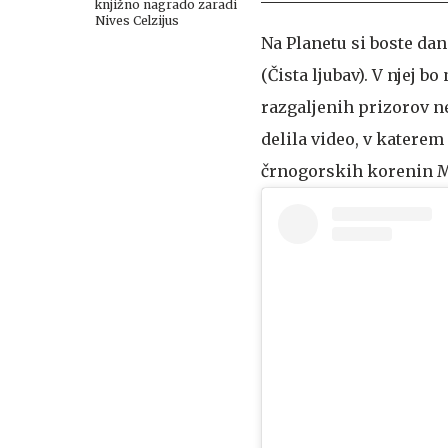
knjižno nagrado zaradi
Nives Celzijus
Na Planetu si boste dan
(Čista ljubav). V njej b
razgaljenih prizorov n
delila video, v katerem
črnogorskih korenin M