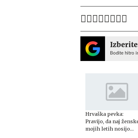
Izberite
Bodite hitro i
Hrvaška pevka:
Pravijo, da naj žensk
mojih letih nosijo
enodelne kopalke