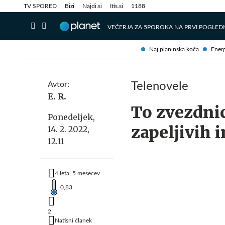
Info in obvestila
Tehnik
TV SPORED
Bizi
Najdi.si
Itis.si
1188
VEČERJA ZA 5
POROKA NA PRVI POGLED
Naj planinska koča
Energ
Avtor:
Telenovele
E. R.
To zvezdni
Ponedeljek,
zapeljivih 
14. 2. 2022,
12.11
4 leta, 5 mesecev
0,83
2
Natisni članek