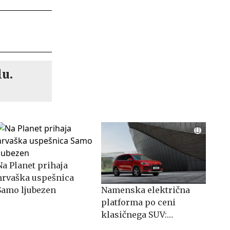
lu.
Na Planet prihaja
hrvaška uspešnica
Samo ljubezen
Namenska električna
platforma po ceni
klasičnega SUV:
spoznajte MG S5 EV