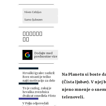
Nives Celzijus
Samo ljubezen
Dodajte med
prednostne vire
Hrvaški igralec razkril:
Na Planetu si boste d
Brez strasti je težko
najti motivacijo za delo
(Čista ljubav). V njej 
To je razlog, zakaj je
njeno mnenje o sneman
hrvaška zvezdnica
dvakrat omedlela #foto
telenoveli.
V Pulju odpovedali