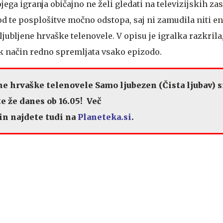
jega igranja običajno ne želi gledati na televizijskih za
od te posplošitve močno odstopa, saj ni zamudila niti e
jubljene hrvaške telenovele. V opisu je igralka razkrila
k način redno spremljata vsako epizodo.
ene hrvaške telenovele Samo ljubezen (Čista ljubav) s
e že danes ob 16.05!
Več
in najdete tudi na
Planeteka.si
.