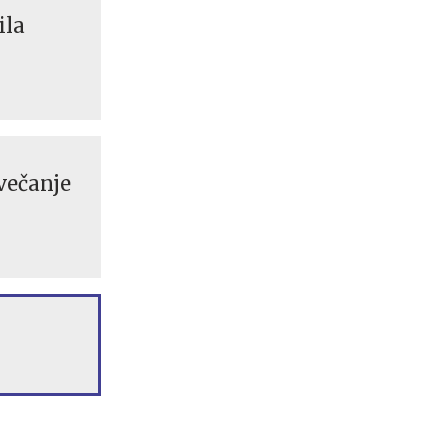
ila
 večanje