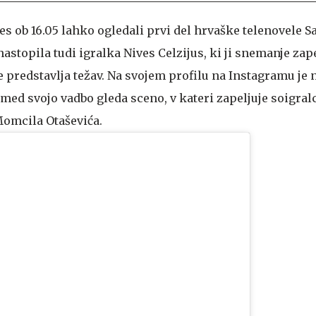
es ob 16.05 lahko ogledali prvi del hrvaške telenovele 
o nastopila tudi igralka Nives Celzijus, ki ji snemanje zap
e predstavlja težav. Na svojem profilu na Instagramu je
 med svojo vadbo gleda sceno, v kateri zapeljuje soigral
omcila Otaševića.