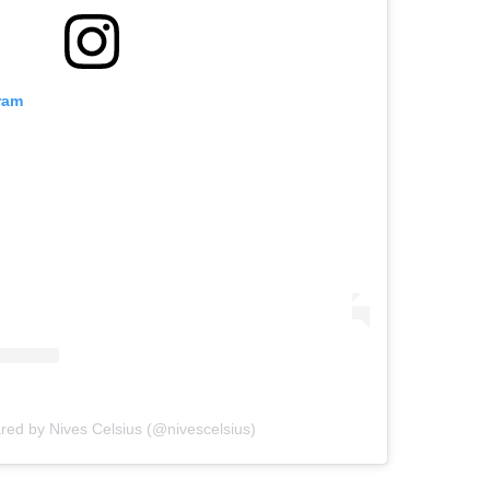
ram
red by Nives Celsius (@nivescelsius)