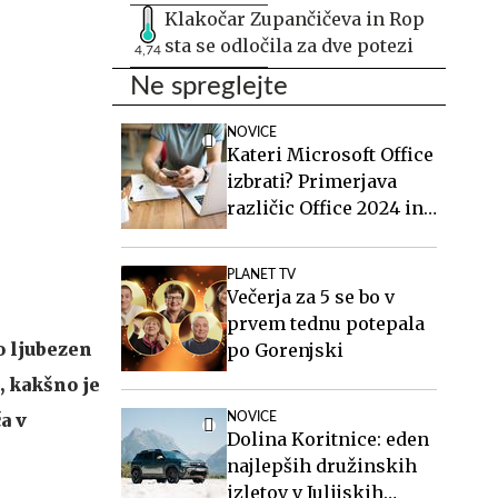
Klakočar Zupančičeva in Rop
sta se odločila za dve potezi
4,74
Ne spreglejte
NOVICE
Kateri Microsoft Office
izbrati? Primerjava
različic Office 2024 in
Office 2021.
PLANET TV
Večerja za 5 se bo v
prvem tednu potepala
o ljubezen
po Gorenjski
a, kakšno je
a v
NOVICE
Dolina Koritnice: eden
najlepših družinskih
izletov v Julijskih