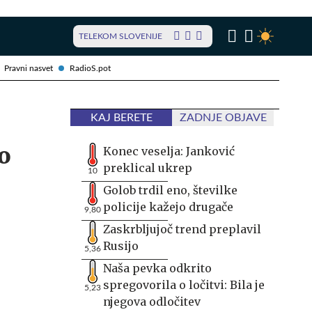
TELEKOM SLOVENIJE
Pravni nasvet
RadioS.pot
KAJ BERETE
ZADNJE OBJAVE
o
Konec veselja: Janković
preklical ukrep
10
Golob trdil eno, številke
policije kažejo drugače
9,80
Zaskrbljujoč trend preplavil
Rusijo
5,36
Naša pevka odkrito
spregovorila o ločitvi: Bila je
5,23
njegova odločitev