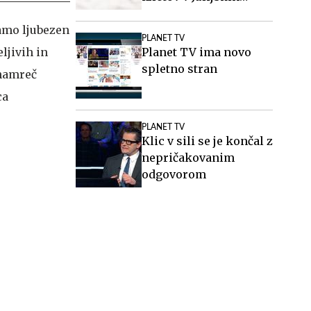
Alpah
Samo ljubezen
PLANET TV
eljivih in
Planet TV ima novo
spletno stran
 namreč
ca
PLANET TV
Klic v sili se je končal z
nepričakovanim
odgovorom