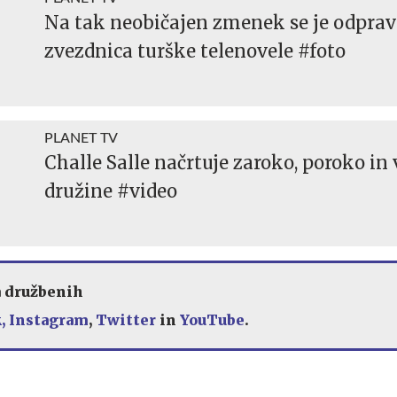
Na tak neobičajen zmenek se je odprav
zvezdnica turške telenovele #foto
PLANET TV
Challe Salle načrtuje zaroko, poroko in
družine #video
a družbenih
,
Instagram
,
Twitter
in
YouTube
.