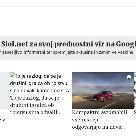
 Siol.net za svoj prednostni vir na Goog
n zanesljivo informirani ter spremljajte aktualne in zanimive vsebine.
To je razlog, da se je
družini igralca ob
rojstvu sina odvalil
Kompaktni avtomobili
kamen od srca
e v
vse resneje
odgovarjajo na nove
navade kupcev