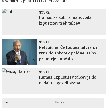
v soboto izpustil tri izraelske talce.
NOVICE
Hamas za soboto napovedal
izpustitev treh talcev
NOVICE
Netanjahu: Če Hamas talcev ne
vrne do sobote opoldne, se bo
premirje končalo
NOVICE
Hamas: Izpustitev talcev je do
nadaljnjega odložena
Talci
Hamas