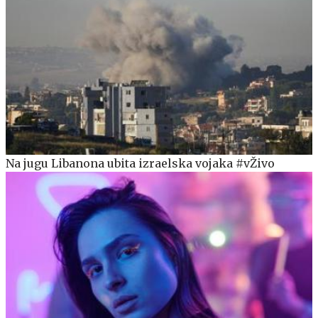
Na jugu Libanona ubita izraelska vojaka #vŽivo