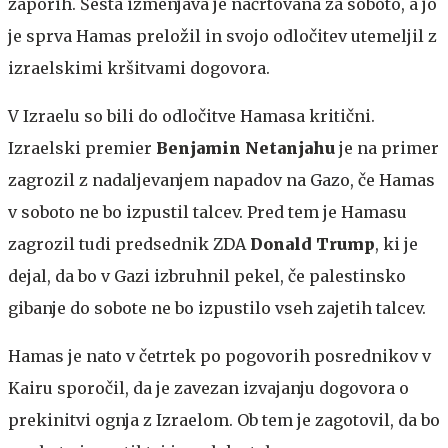
zaporih. Šesta izmenjava je načrtovana za soboto, a jo
je sprva Hamas preložil in svojo odločitev utemeljil z
izraelskimi kršitvami dogovora.
V Izraelu so bili do odločitve Hamasa kritični.
Izraelski premier
Benjamin Netanjahu
je na primer
zagrozil z nadaljevanjem napadov na Gazo, če Hamas
v soboto ne bo izpustil talcev. Pred tem je Hamasu
zagrozil tudi predsednik ZDA
Donald Trump
, ki je
dejal, da bo v Gazi izbruhnil pekel, če palestinsko
gibanje do sobote ne bo izpustilo vseh zajetih talcev.
Hamas je nato v četrtek po pogovorih posrednikov v
Kairu sporočil, da je zavezan izvajanju dogovora o
prekinitvi ognja z Izraelom. Ob tem je zagotovil, da bo