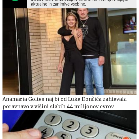
aktualne in zanimive vsebine.
Anamaria Goltes naj bi od Luke Dončića zahtevala
poravnavo v višini slabih 44 milijonov evrov