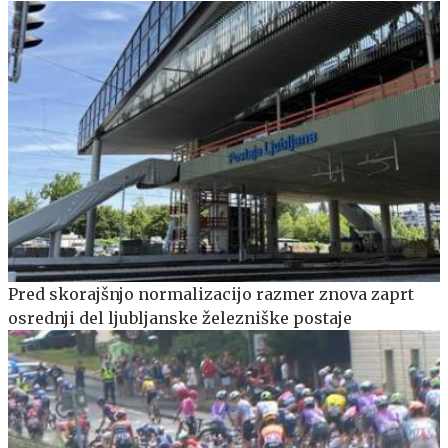
Pred skorajšnjo normalizacijo razmer znova zaprt
osrednji del ljubljanske železniške postaje