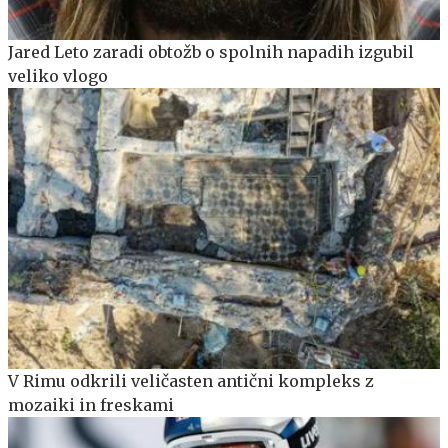
Jared Leto zaradi obtožb o spolnih napadih izgubil
veliko vlogo
V Rimu odkrili veličasten antični kompleks z
mozaiki in freskami