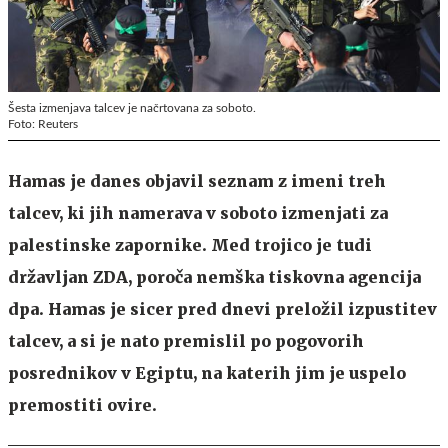
Šesta izmenjava talcev je načrtovana za soboto.
Foto: Reuters
Hamas je danes objavil seznam z imeni treh
talcev, ki jih namerava v soboto izmenjati za
palestinske zapornike. Med trojico je tudi
državljan ZDA, poroča nemška tiskovna agencija
dpa. Hamas je sicer pred dnevi preložil izpustitev
talcev, a si je nato premislil po pogovorih
posrednikov v Egiptu, na katerih jim je uspelo
premostiti ovire.