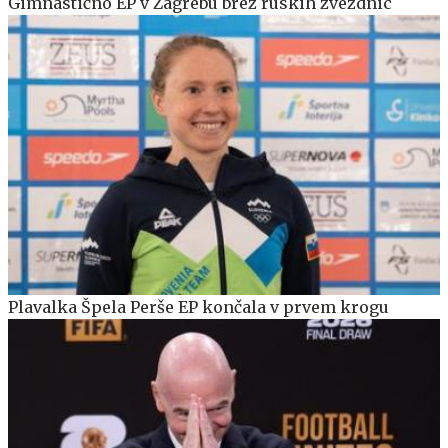
Gimnastično EP v Zagrebu brez ruskih zvezdnic
Plavalka Špela Perše EP končala v prvem krogu