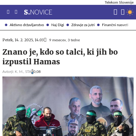
Telekom Slovenije
Aktivno državljanstvo
Naj Digi
Zdravje za jutri
Finančni nasveti
Petek, 14. 2. 2025, 14.03
9 mesecev, 3 tedne
Znano je, kdo so talci, ki jih bo
izpustil Hamas
Avtorji:
K. M.,
STA
0,08