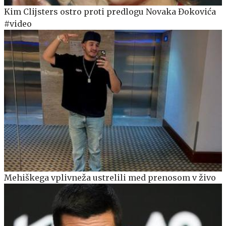
Kim Clijsters ostro proti predlogu Novaka Đokovića
#video
Mehiškega vplivneža ustrelili med prenosom v živo