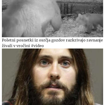
Poletni posnetki iz osrčja gozdov razkrivajo ravnanje
živali v vročini #video