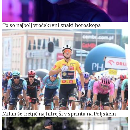
To so najbolj vročekrvni znaki horoskopa
Milan še tretjič najhitrejši v sprintu na Poljskem