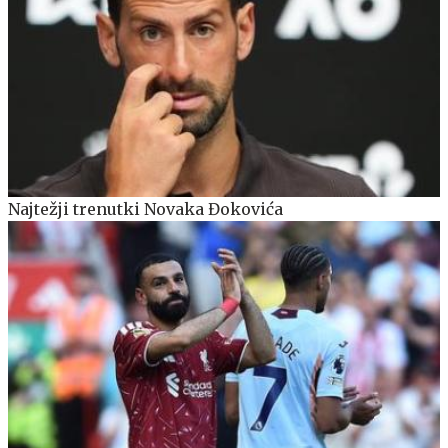
Najtežji trenutki Novaka Đokovića