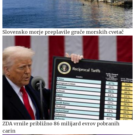
Slovensko morje preplavile gruče morskih cvetač
ZDA vrnile približno 86 milijard evrov pobranih
carin