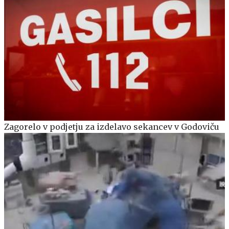
Zagorelo v podjetju za izdelavo sekancev v Godoviču