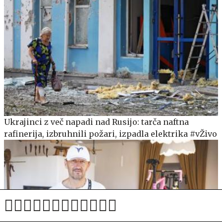
Ukrajinci z več napadi nad Rusijo: tarča naftna
rafinerija, izbruhnili požari, izpadla elektrika #vŽivo