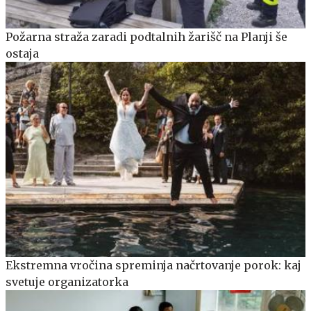
Požarna straža zaradi podtalnih žarišč na Planji še
ostaja
Ekstremna vročina spreminja načrtovanje porok: kaj
svetuje organizatorka