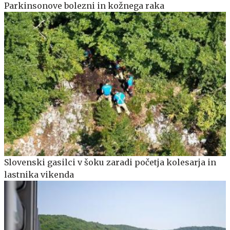
Parkinsonove bolezni in kožnega raka
Slovenski gasilci v šoku zaradi početja kolesarja in
lastnika vikenda