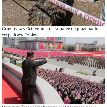
Grozljivka v Crikvenici: na kopalce na plaži padlo
večje drevo #video