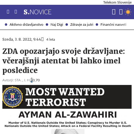
Telekom Slovenije
Aktivno državljanstvo
Naj Digi
Zdravje za jutri
Finančni nasveti
Sreda, 3. 8. 2022, 9.44
4 leta
ZDA opozarjajo svoje državljane:
včerajšnji atentat bi lahko imel
posledice
Avtorji:
STA ,,
I. H.
0,70