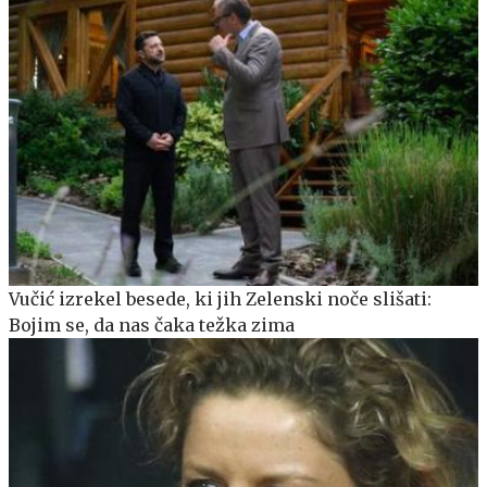
Vučić izrekel besede, ki jih Zelenski noče slišati:
Bojim se, da nas čaka težka zima