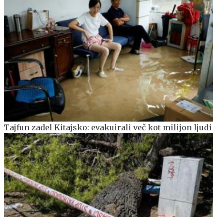
Tajfun zadel Kitajsko: evakuirali več kot milijon ljudi