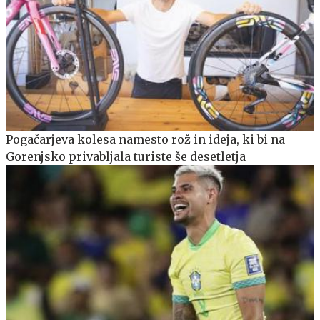
Pogačarjeva kolesa namesto rož in ideja, ki bi na
Gorenjsko privabljala turiste še desetletja