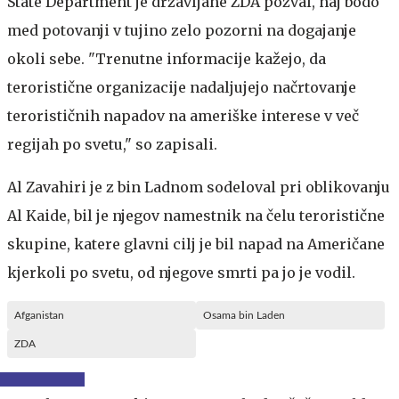
State Department je državljane ZDA pozval, naj bodo
med potovanji v tujino zelo pozorni na dogajanje
okoli sebe. "Trenutne informacije kažejo, da
teroristične organizacije nadaljujejo načrtovanje
terorističnih napadov na ameriške interese v več
regijah po svetu," so zapisali.
Al Zavahiri je z bin Ladnom sodeloval pri oblikovanju
Al Kaide, bil je njegov namestnik na čelu teroristične
skupine, katere glavni cilj je bil napad na Američane
kjerkoli po svetu, od njegove smrti pa jo je vodil.
Afganistan
Osama bin Laden
ZDA