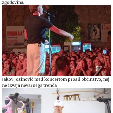
zgodovina.
Jakov Jozinović med koncertom prosil občinstvo, naj
ne izvaja nevarnega trenda