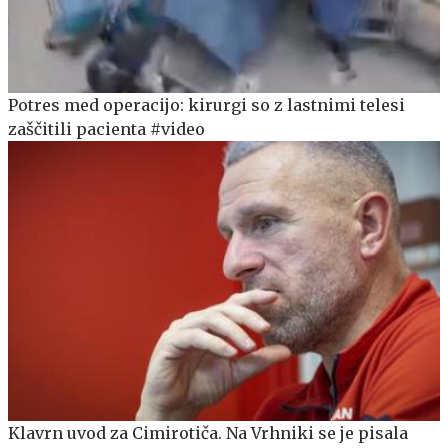
Potres med operacijo: kirurgi so z lastnimi telesi
zaščitili pacienta #video
Klavrn uvod za Cimirotiča. Na Vrhniki se je pisala