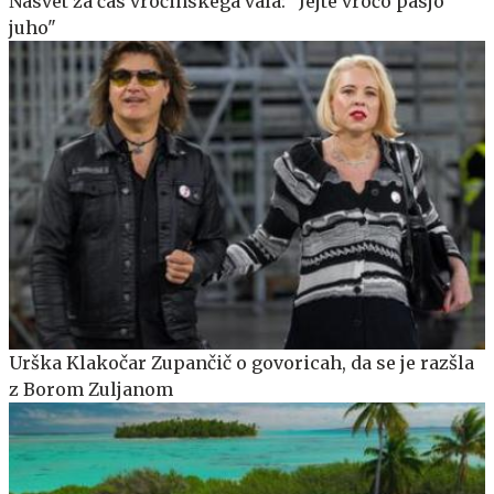
Nasvet za čas vročinskega vala: "Jejte vročo pasjo
juho"
Urška Klakočar Zupančič o govoricah, da se je razšla
z Borom Zuljanom