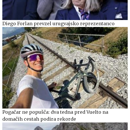
Diego Forlan prevzel urugvajsko reprezentanco
Pogačar ne popušča: dva tedna pred Vuelto na
domačih cestah podira rekorde