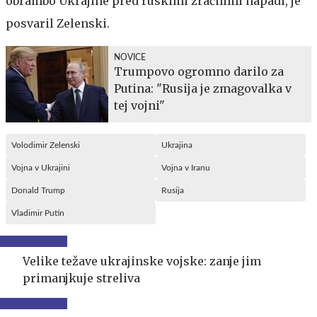
obrambo Ukrajine pred ruskimi zračnimi napadi, je
posvaril Zelenski.
NOVICE
Trumpovo ogromno darilo za
Putina: "Rusija je zmagovalka v
tej vojni"
Volodimir Zelenski
Ukrajina
Vojna v Ukrajini
Vojna v Iranu
Donald Trump
Rusija
Vladimir Putin
Velike težave ukrajinske vojske: zanje jim
primanjkuje streliva