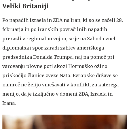
Veliki Britaniji
Po napadih Izraela in ZDA na Iran, ki so se začeli 28.
februarja in po iranskih povračilnih napadih
prerasli v regionalno vojno, se je na Zahodu vnel
diplomatski spor zaradi zahtev ameriškega
predsednika Donalda Trumpa, naj na pomoč pri
varovanju plovne poti skozi Hormuško ožino
priskočijo članice zveze Nato. Evropske države se
namreč ne želijo vmešavati v konflikt, za katerega
menijo, da je izključno v domeni ZDA, Izraela in
Irana.