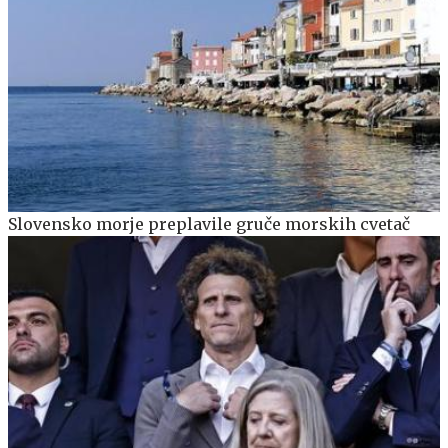
Slovensko morje preplavile gruče morskih cvetač