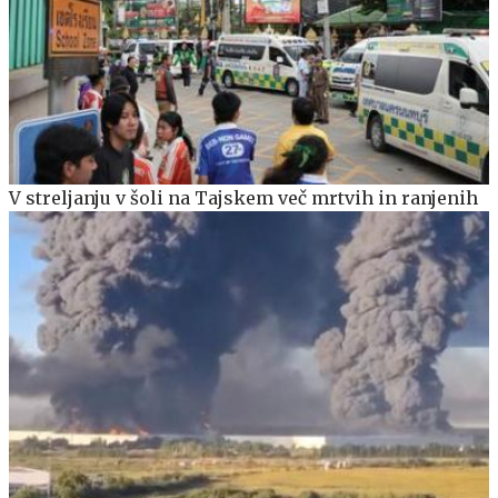
V streljanju v šoli na Tajskem več mrtvih in ranjenih