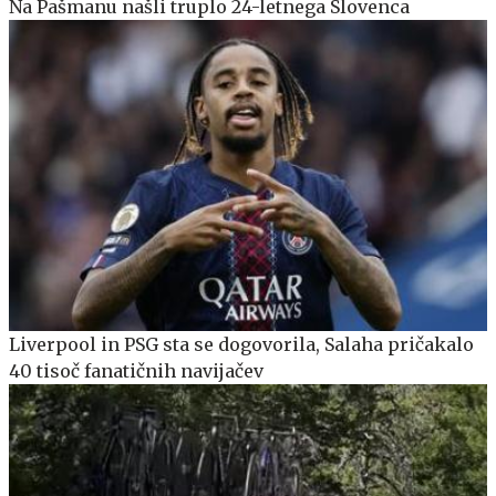
Na Pašmanu našli truplo 24-letnega Slovenca
Liverpool in PSG sta se dogovorila, Salaha pričakalo
40 tisoč fanatičnih navijačev