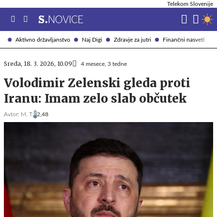
Telekom Slovenije
Aktivno državljanstvo
Naj Digi
Zdravje za jutri
Finančni nasveti
Sreda, 18. 3. 2026, 10.09
4 mesece, 3 tedne
Volodimir Zelenski gleda proti
Iranu: Imam zelo slab občutek
Avtor:
M. T.
2,48