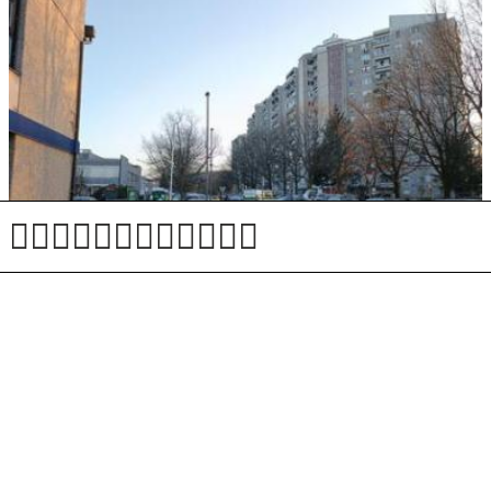
Policisti zaradi streljanja na Fužinah ne bodo
kazensko preganjani