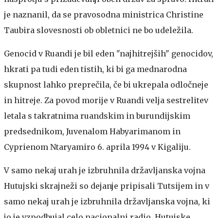
je naznanil, da se pravosodna ministrica Christine
Taubira slovesnosti ob obletnici ne bo udeležila.
Genocid v Ruandi je bil eden "najhitrejših" genocidov,
hkrati pa tudi eden tistih, ki bi ga mednarodna
skupnost lahko preprečila, če bi ukrepala odločneje
in hitreje. Za povod morije v Ruandi velja sestrelitev
letala s takratnima ruandskim in burundijskim
predsednikom, Juvenalom Habyarimanom in
Cyprienom Ntaryamiro 6. aprila 1994 v Kigaliju.
V samo nekaj urah je izbruhnila državljanska vojna
Hutujski skrajneži so dejanje pripisali Tutsijem in v
samo nekaj urah je izbruhnila državljanska vojna, ki
jo je vzpodbujal celo nacionalni radio. Hutujske