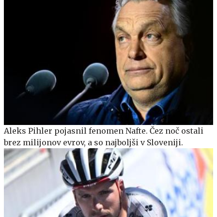
Aleks Pihler pojasnil fenomen Nafte. Čez noč ostali
brez milijonov evrov, a so najboljši v Sloveniji.