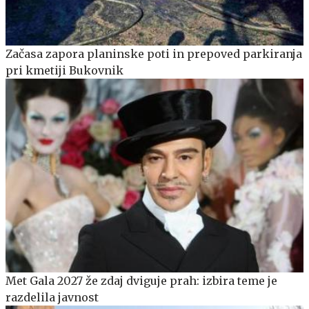
Začasa zapora planinske poti in prepoved parkiranja
pri kmetiji Bukovnik
Met Gala 2027 že zdaj dviguje prah: izbira teme je
razdelila javnost