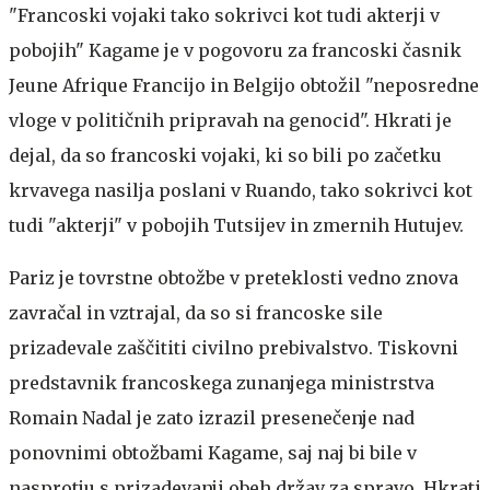
"Francoski vojaki tako sokrivci kot tudi akterji v
pobojih"
Kagame je v pogovoru za francoski časnik
Jeune Afrique Francijo in Belgijo obtožil "neposredne
vloge v političnih pripravah na genocid". Hkrati je
dejal, da so francoski vojaki, ki so bili po začetku
krvavega nasilja poslani v Ruando, tako sokrivci kot
tudi "akterji" v pobojih Tutsijev in zmernih Hutujev.
Pariz je tovrstne obtožbe v preteklosti vedno znova
zavračal in vztrajal, da so si francoske sile
prizadevale zaščititi civilno prebivalstvo. Tiskovni
predstavnik francoskega zunanjega ministrstva
Romain Nadal je zato izrazil presenečenje nad
ponovnimi obtožbami Kagame, saj naj bi bile v
nasprotju s prizadevanji obeh držav za spravo. Hkrati