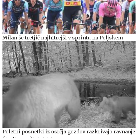
Milan še tretjič najhitrejši v sprintu na Poljskem
Poletni posnetki iz osrčja gozdov razkrivajo ravnanje