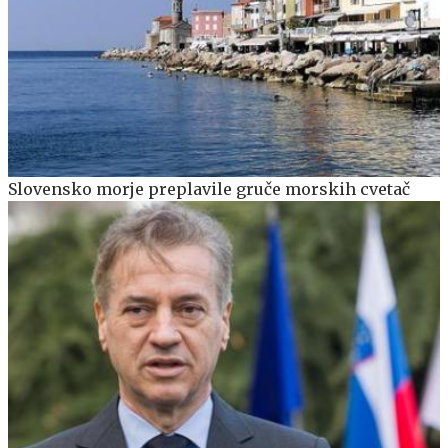
Slovensko morje preplavile gruče morskih cvetač