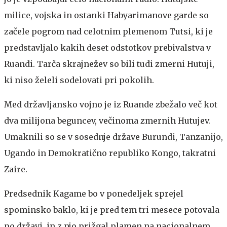
milice, vojska in ostanki Habyarimanove garde so
začele pogrom nad celotnim plemenom Tutsi, ki je
predstavljalo kakih deset odstotkov prebivalstva v
Ruandi. Tarča skrajnežev so bili tudi zmerni Hutuji,
ki niso želeli sodelovati pri pokolih.
Med državljansko vojno je iz Ruande zbežalo več kot
dva milijona beguncev, večinoma zmernih Hutujev.
Umaknili so se v sosednje države Burundi, Tanzanijo,
Ugando in Demokratično republiko Kongo, takratni
Zaire.
Predsednik Kagame bo v ponedeljek sprejel
spominsko baklo, ki je pred tem tri mesece potovala
po državi, in z njo prižgal plamen na nacionalnem