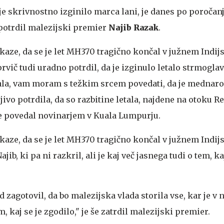
ki je skrivnostno izginilo marca lani, je danes po poroča
potrdil malezijski premier
Najib Razak
.
kaze, da se je let MH370 tragično končal v južnem Indi
rvič tudi uradno potrdil, da je izginulo letalo strmoglav
etala, vam moram s težkim srcem povedati, da je mednar
ivo potrdila, da so razbitine letala, najdene na otoku R
e povedal novinarjem v Kuala Lumpurju.
kaze, da se je let MH370 tragično končal v južnem Indi
jib, ki pa ni razkril, ali je kaj več jasnega tudi o tem, ka
 zagotovil, da bo malezijska vlada storila vse, kar je v 
, kaj se je zgodilo," je še zatrdil malezijski premier.