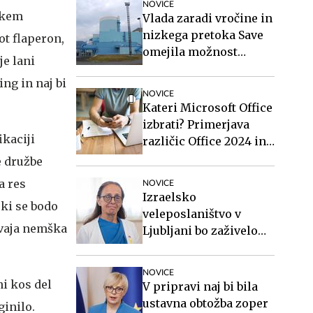
NOVICE
skem
Vlada zaradi vročine in
nizkega pretoka Save
ot flaperon,
omejila možnost
je lani
zaustavitve nuklearke
ng in naj bi
Krško
NOVICE
Kateri Microsoft Office
izbrati? Primerjava
ikaciji
različic Office 2024 in
Office 2021.
e družbe
a res
NOVICE
Izraelsko
 ki se bodo
veleposlaništvo v
avaja nemška
Ljubljani bo zaživelo
septembra
NOVICE
ni kos del
V pripravi naj bi bila
ustavna obtožba zoper
ginilo.