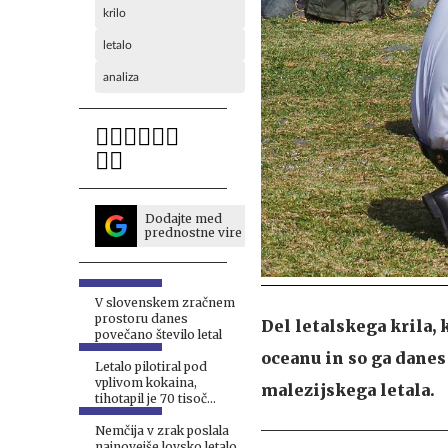
krilo
letalo
analiza
Dodajte med
prednostne vire
V slovenskem zračnem
prostoru danes
Del letalskega krila, 
povečano število letal
oceanu in so ga danes 
Letalo pilotiral pod
vplivom kokaina,
malezijskega letala.
tihotapil je 70 tisoč
tablet ekstazija #video
Nemčija v zrak poslala
najnovejše lovsko letalo