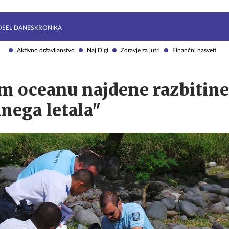
Želite prejemati e-novice?
Uživajmo pametno
OSEL DANES
KRONIKA
Aktivno državljanstvo
Naj Digi
Zdravje za jutri
Finančni nasveti
em oceanu najdene razbitine
nega letala"