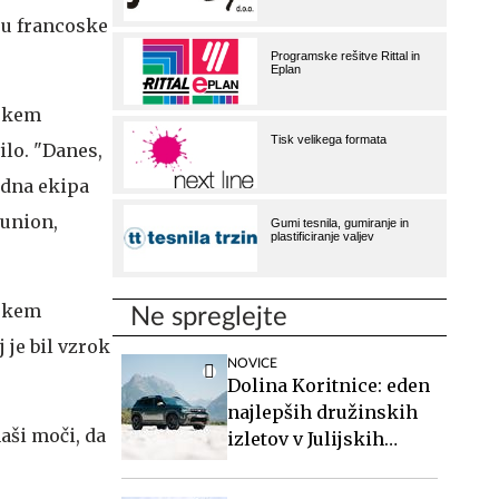
nju francoske
jskem
ilo. "Danes,
odna ekipa
eunion,
jskem
Ne spreglejte
j je bil vzrok
NOVICE
Dolina Koritnice: eden
najlepših družinskih
naši moči, da
izletov v Julijskih
Alpah