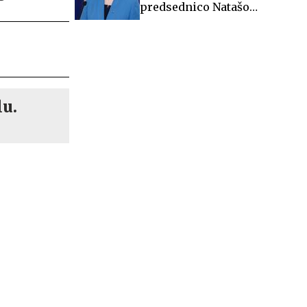
predsednico Natašo
Pirc Musar
lu.