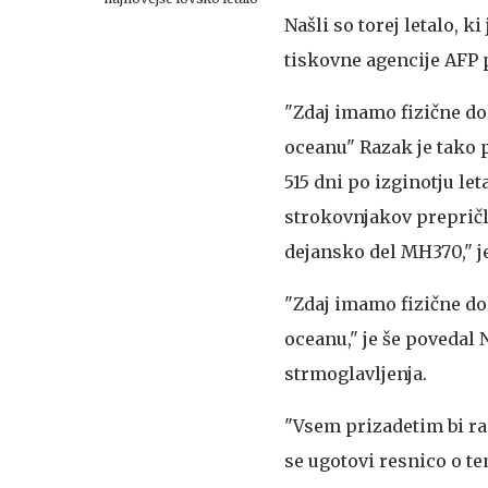
Našli so torej letalo, 
tiskovne agencije AFP 
"Zdaj imamo fizične do
oceanu"
Razak je tako p
515 dni po izginotju l
strokovnjakov prepričlj
dejansko del MH370," j
"Zdaj imamo fizične do
oceanu," je še povedal Na
strmoglavljenja.
"Vsem prizadetim bi rad
se ugotovi resnico o tem