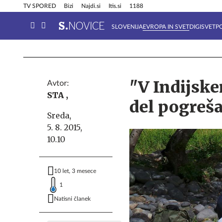
Info in obvestila
Tehnik
TV SPORED
Bizi
Najdi.si
Itis.si
1188
SLOVENIJA
EVROPA IN SVET
DIGISVET
P
"V Indijsk
Avtor:
STA ,
del pogreša
Sreda,
5. 8. 2015,
10.10
10 let, 3 mesece
1
Natisni članek