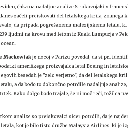
eviden, čaka na nadaljne analize
Strokovnjaki v franco
danes začeli preiskovati del letalskega krila, znanega k
evalo, da pripada pogrešanemu malezijskemu letalu, ki 
 239 ljudmi na krovu med letom iz Kuala Lumpurja v Peki
 ocean.
e Mackowiak
je nocoj v Parizu povedal, da si pri identif
odatki ameriškega proizvajalca letal Boeing in letalsk
jegovih besedah je "zelo verjetno", da del letalskega kril
talu, a da bodo to dokončno potrdile nadaljnje analize,
rtek. Kako dolgo bodo trajale, še ni moč reči, tožilca n
kom analize so preiskovalci sicer potrdili, da je najde
letala, kot je bilo tisto družbe Malaysia Airlines, ki je iz