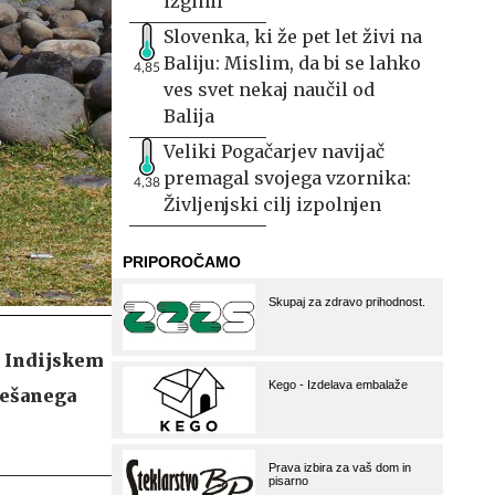
izginil
Slovenka, ki že pet let živi na
Baliju: Mislim, da bi se lahko
4,85
ves svet nekaj naučil od
Balija
Veliki Pogačarjev navijač
premagal svojega vzornika:
4,38
Življenjski cilj izpolnjen
 v Indijskem
grešanega