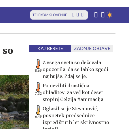
TELEKOM SLOVENIJE
 so
KAJ BERETE
ZADNJE OBJAVE
Z vsega sveta so deževala
opozorila, da se lahko zgodi
8,69
najhujše. Zdaj se je.
Po nevihti drastična
ohladitev: za več kot deset
7,32
stopinj Celzija #animacija
Oglasil se je Stevanović,
posnetek predsednice
6,49
izpred štirih let skrivnostno