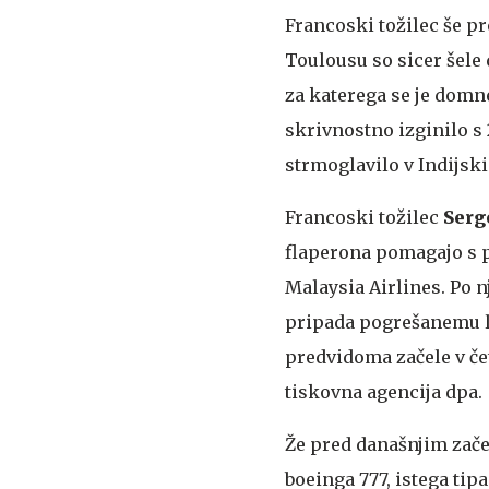
Francoski tožilec še pr
Toulousu so sicer šele 
za katerega se je domn
skrivnostno izginilo s
strmoglavilo v Indijski
Francoski tožilec
Serg
flaperona pomagajo s p
Malaysia Airlines. Po n
pripada pogrešanemu le
predvidoma začele v čet
tiskovna agencija dpa.
Že pred današnjim začet
boeinga 777, istega tipa 