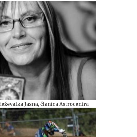
deževalka Jasna, članica Astrocentra