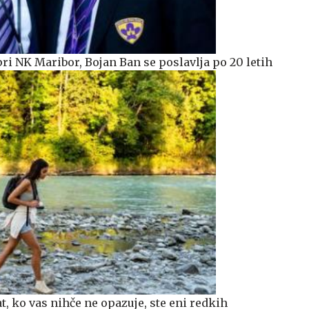
 NK Maribor, Bojan Ban se poslavlja po 20 letih
at, ko vas nihče ne opazuje, ste eni redkih