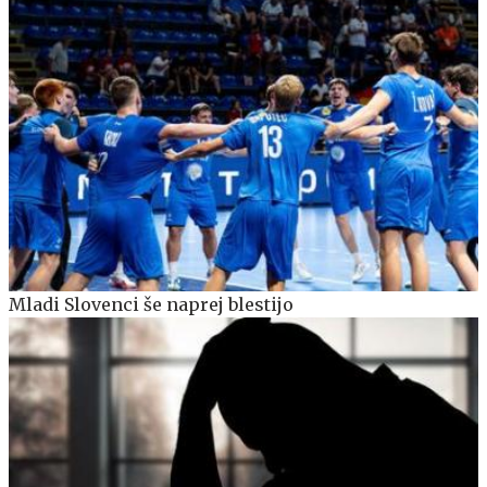
Mladi Slovenci še naprej blestijo