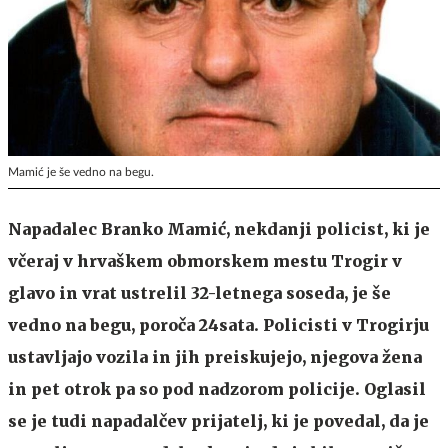
Mamić je še vedno na begu.
Napadalec Branko Mamić, nekdanji policist, ki je
včeraj v
hrvaškem obmorskem mestu Trogir v
glavo in vrat ustrelil 32-letnega soseda, je še
vedno na begu, poroča 24sata. Policisti v Trogirju
ustavljajo vozila in jih preiskujejo, njegova žena
in pet otrok pa so pod nadzorom policije. Oglasil
se je tudi napadalčev prijatelj, ki je povedal, da je