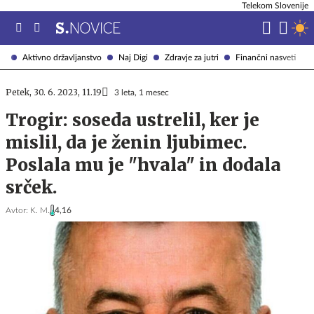
Telekom Slovenije
Aktivno državljanstvo
Naj Digi
Zdravje za jutri
Finančni nasveti
Petek, 30. 6. 2023, 11.19
3 leta, 1 mesec
Trogir: soseda ustrelil, ker je
mislil, da je ženin ljubimec.
Poslala mu je "hvala" in dodala
srček.
Avtor:
K. M.
4,16