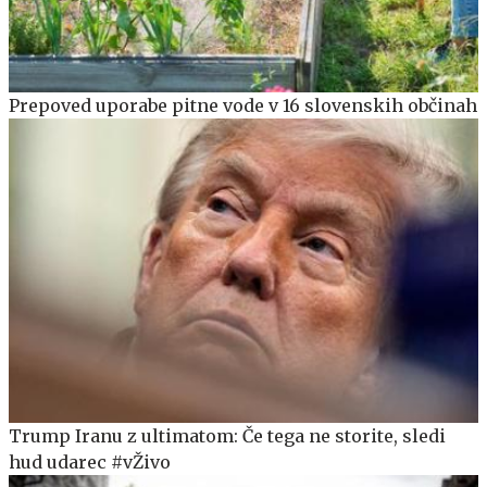
Prepoved uporabe pitne vode v 16 slovenskih občinah
Trump Iranu z ultimatom: Če tega ne storite, sledi
hud udarec #vŽivo