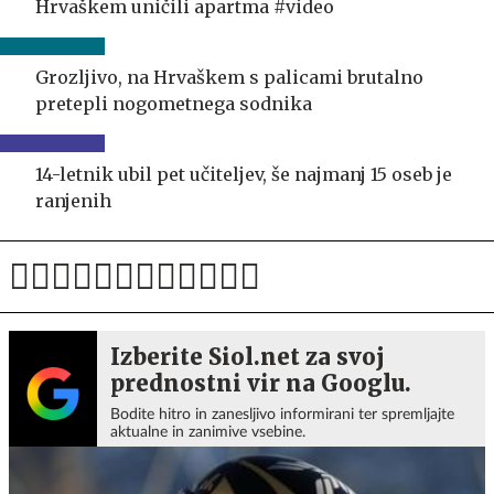
Hrvaškem uničili apartma #video
Grozljivo, na Hrvaškem s palicami brutalno
pretepli nogometnega sodnika
14-letnik ubil pet učiteljev, še najmanj 15 oseb je
ranjenih
Izberite Siol.net za svoj
prednostni vir na Googlu.
Bodite hitro in zanesljivo informirani ter spremljajte
aktualne in zanimive vsebine.