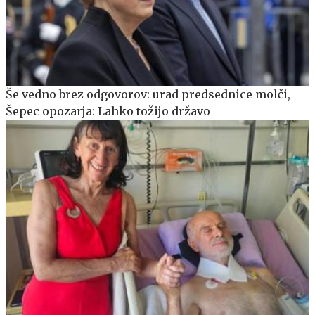
Še vedno brez odgovorov: urad predsednice molči,
Šepec opozarja: Lahko tožijo državo