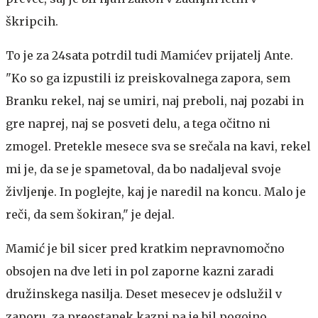
škripcih.
To je za 24sata potrdil tudi Mamićev prijatelj Ante.
"Ko so ga izpustili iz preiskovalnega zapora, sem
Branku rekel, naj se umiri, naj preboli, naj pozabi in
gre naprej, naj se posveti delu, a tega očitno ni
zmogel. Pretekle mesece sva se srečala na kavi, rekel
mi je, da se je spametoval, da bo nadaljeval svoje
življenje. In poglejte, kaj je naredil na koncu. Malo je
reči, da sem šokiran," je dejal.
Mamić je bil sicer pred kratkim nepravnomočno
obsojen na dve leti in pol zaporne kazni zaradi
družinskega nasilja. Deset mesecev je odslužil v
zaporu, za preostanek kazni pa je bil pogojno