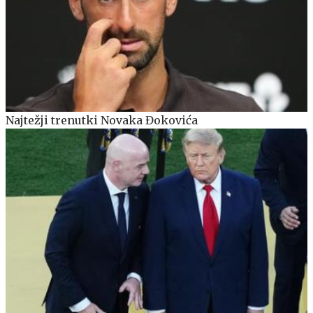
Najtežji trenutki Novaka Đokovića