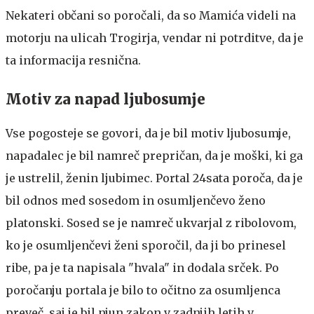
Nekateri občani so poročali, da so Mamića videli na
motorju na ulicah Trogirja, vendar ni potrditve, da je
ta informacija resnična.
Motiv za napad ljubosumje
Vse pogosteje se govori, da je bil motiv ljubosumje,
napadalec je bil namreč prepričan, da je moški, ki ga
je ustrelil, ženin ljubimec. Portal 24sata poroča, da je
bil odnos med sosedom in osumljenčevo ženo
platonski. Sosed se je namreč ukvarjal z ribolovom,
ko je osumljenčevi ženi sporočil, da ji bo prinesel
ribe, pa je ta napisala "hvala" in dodala srček. Po
poročanju portala je bilo to očitno za osumljenca
preveč, saj je bil njun zakon v zadnjih letih v