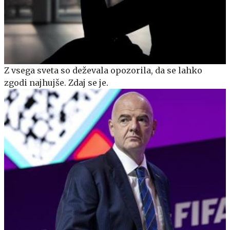
Z vsega sveta so deževala opozorila, da se lahko
zgodi najhujše. Zdaj se je.