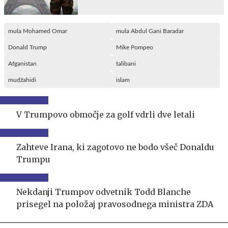
mula Mohamed Omar
mula Abdul Gani Baradar
Donald Trump
Mike Pompeo
Afganistan
talibani
mudžahidi
islam
V Trumpovo območje za golf vdrli dve letali
Zahteve Irana, ki zagotovo ne bodo všeč Donaldu
Trumpu
Nekdanji Trumpov odvetnik Todd Blanche
prisegel na položaj pravosodnega ministra ZDA