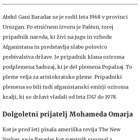
Abdul Gani Baradar se je rodil leta 1968 v provinci
Uruzgan. Po etničnem izvoru je Paštun, torej
pripadnik naroda, ki živi na jugu in vzhodu
Afganistana in predstavlja slabo polovico
prebivalstva države. Je pripadnik klana oziroma
podplemena Sadozaj, ki je del plemena Popalzaj. To
pleme velja za aristokratsko pleme. Pripadniki
plemena so bili tudi afganistanski emirji oziroma
kralji, ki so državi vladali od leta 1747 do 1978.
Dolgoletni prijatelj Mohameda Omarja
Kot je pred leti pisala ameriška revija The New
Yorker, se je Baradar kot najstnik spoznal z