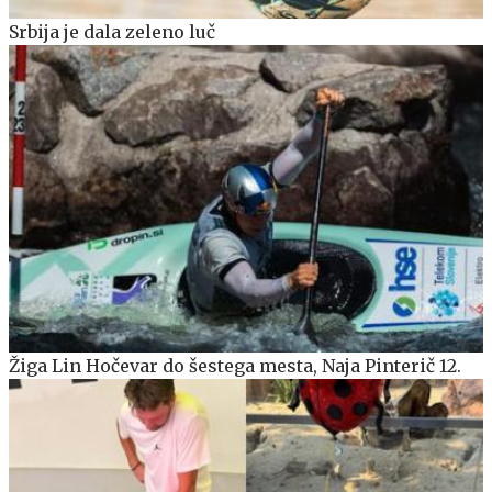
Srbija je dala zeleno luč
Žiga Lin Hočevar do šestega mesta, Naja Pinterič 12.