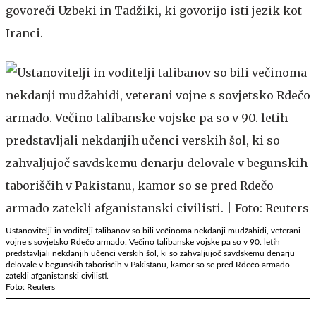
govoreči Uzbeki in Tadžiki, ki govorijo isti jezik kot
Iranci.
Ustanovitelji in voditelji talibanov so bili večinoma nekdanji mudžahidi, veterani
vojne s sovjetsko Rdečo armado. Večino talibanske vojske pa so v 90. letih
predstavljali nekdanjih učenci verskih šol, ki so zahvaljujoč savdskemu denarju
delovale v begunskih taboriščih v Pakistanu, kamor so se pred Rdečo armado
zatekli afganistanski civilisti.
Foto: Reuters