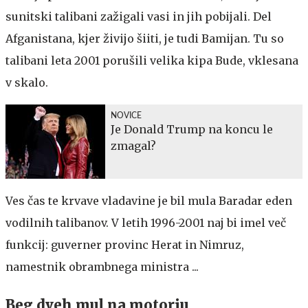
sunitski talibani zažigali vasi in jih pobijali. Del
Afganistana, kjer živijo šiiti, je tudi Bamijan. Tu so
talibani leta 2001 porušili velika kipa Bude, vklesana
v skalo.
NOVICE
Je Donald Trump na koncu le
zmagal?
Ves čas te krvave vladavine je bil mula Baradar eden
vodilnih talibanov. V letih 1996-2001 naj bi imel več
funkcij: guverner provinc Herat in Nimruz,
namestnik obrambnega ministra ...
Beg dveh mul na motorju