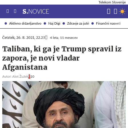
Telekom Slovenije
Aktivno državljanstvo
Naj Digi
Zdravje za jutri
Finančni nasveti
Četrtek, 26. 8. 2021, 22.23
4 leta, 11 mesecev
Taliban, ki ga je Trump spravil iz
zapora, je novi vladar
Afganistana
Avtor:
Aleš Žužek
10