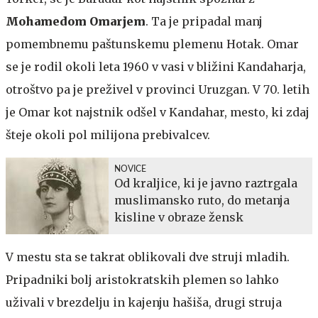
Mohamedom Omarjem
. Ta je pripadal manj
pomembnemu paštunskemu plemenu Hotak. Omar
se je rodil okoli leta 1960 v vasi v bližini Kandaharja,
otroštvo pa je preživel v provinci Uruzgan. V 70. letih
je Omar kot najstnik odšel v Kandahar, mesto, ki zdaj
šteje okoli pol milijona prebivalcev.
NOVICE
Od kraljice, ki je javno raztrgala
muslimansko ruto, do metanja
kisline v obraze žensk
V mestu sta se takrat oblikovali dve struji mladih.
Pripadniki bolj aristokratskih plemen so lahko
uživali v brezdelju in kajenju hašiša, drugi struja