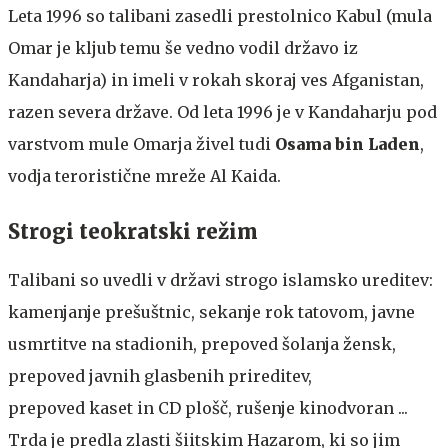
Leta 1996 so talibani zasedli prestolnico Kabul (mula
Omar je kljub temu še vedno vodil državo iz
Kandaharja) in imeli v rokah skoraj ves Afganistan,
razen severa države. Od leta 1996 je v Kandaharju pod
varstvom mule Omarja živel tudi
Osama bin Laden
,
vodja teroristične mreže Al Kaida.
Strogi teokratski režim
Talibani so uvedli v državi strogo islamsko ureditev:
kamenjanje prešuštnic, sekanje rok tatovom, javne
usmrtitve na stadionih, prepoved šolanja žensk,
prepoved javnih glasbenih prireditev,
prepoved kaset in CD plošč, rušenje kinodvoran ...
Trda je predla zlasti šiitskim Hazarom, ki so jim