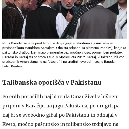
Mula Baradar se je že pred letom 2010 pogajal s takratnim afganistanskim
predsednikom Hamidom Karzajem. Oba sta pripadnika plemena Popalzaj, kar je za
paštunsko družbo, kjer imajo plemenske vezi močno vlogo, pomemben podatek.
Baradar in Karzaj sta se srečala tudi v Moskvi leta 2019. Karzaj, ki takrat ni bil več
predsednik Afganistana, je na fotografiji na sredini, levo od njega je Baradar.
Foto: Reuters
Talibanska oporišča v Pakistanu
Po enih poročilih naj bi mula Omar živel v hišnem
priporu v Karačiju na jugu Pakistana, po drugih pa
naj bi se svobodno gibal po Pakistanu in odhajal v
Kveto, močno paštunsko in talibansko trdnjavo na