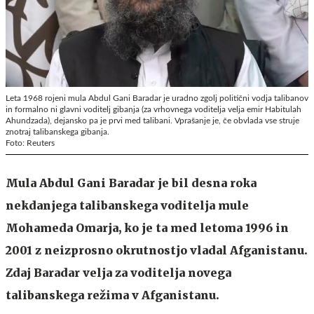
Leta 1968 rojeni mula Abdul Gani Baradar je uradno zgolj politični vodja talibanov
in formalno ni glavni voditelj gibanja (za vrhovnega voditelja velja emir Habitulah
Ahundzada), dejansko pa je prvi med talibani. Vprašanje je, če obvlada vse struje
znotraj talibanskega gibanja.
Foto: Reuters
Mula Abdul Gani Baradar je bil desna roka
nekdanjega talibanskega voditelja mule
Mohameda Omarja, ko je ta med letoma 1996 in
2001 z neizprosno okrutnostjo vladal Afganistanu.
Zdaj Baradar velja za voditelja novega
talibanskega režima v Afganistanu.