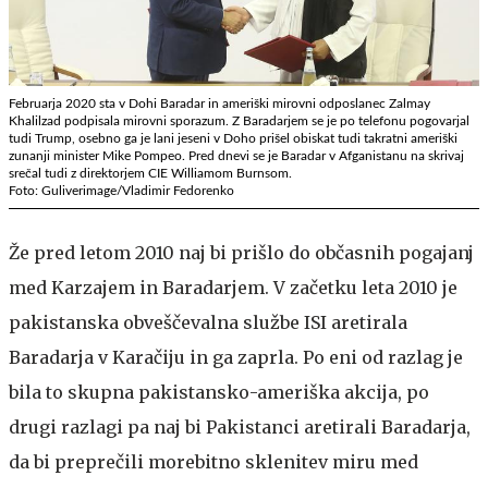
Februarja 2020 sta v Dohi Baradar in ameriški mirovni odposlanec Zalmay
Khalilzad podpisala mirovni sporazum. Z Baradarjem se je po telefonu pogovarjal
tudi Trump, osebno ga je lani jeseni v Doho prišel obiskat tudi takratni ameriški
zunanji minister Mike Pompeo. Pred dnevi se je Baradar v Afganistanu na skrivaj
srečal tudi z direktorjem CIE Williamom Burnsom.
Foto: Guliverimage/Vladimir Fedorenko
Že pred letom 2010 naj bi prišlo do občasnih pogajanj
med Karzajem in Baradarjem. V začetku leta 2010 je
pakistanska obveščevalna službe ISI aretirala
Baradarja v Karačiju in ga zaprla. Po eni od razlag je
bila to skupna pakistansko-ameriška akcija, po
drugi razlagi pa naj bi Pakistanci aretirali Baradarja,
da bi preprečili morebitno sklenitev miru med