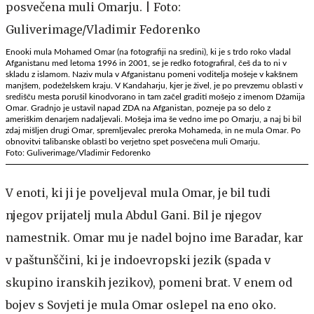
Enooki mula Mohamed Omar (na fotografiji na sredini), ki je s trdo roko vladal
Afganistanu med letoma 1996 in 2001, se je redko fotografiral, češ da to ni v
skladu z islamom. Naziv mula v Afganistanu pomeni voditelja mošeje v kakšnem
manjšem, podeželskem kraju. V Kandaharju, kjer je živel, je po prevzemu oblasti v
središču mesta porušil kinodvorano in tam začel graditi mošejo z imenom Džamija
Omar. Gradnjo je ustavil napad ZDA na Afganistan, pozneje pa so delo z
ameriškim denarjem nadaljevali. Mošeja ima še vedno ime po Omarju, a naj bi bil
zdaj mišljen drugi Omar, spremljevalec preroka Mohameda, in ne mula Omar. Po
obnovitvi talibanske oblasti bo verjetno spet posvečena muli Omarju.
Foto: Guliverimage/Vladimir Fedorenko
V enoti, ki ji je poveljeval mula Omar, je bil tudi
njegov prijatelj mula Abdul Gani. Bil je njegov
namestnik. Omar mu je nadel bojno ime Baradar, kar
v paštunščini, ki je indoevropski jezik (spada v
skupino iranskih jezikov), pomeni brat. V enem od
bojev s Sovjeti je mula Omar oslepel na eno oko.