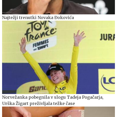
Najtežji trenutki Novaka Đokovića
Norvežanka pobegnila v slogu Tadeja Pogačarja,
Urška Žigart preživljala težke čase