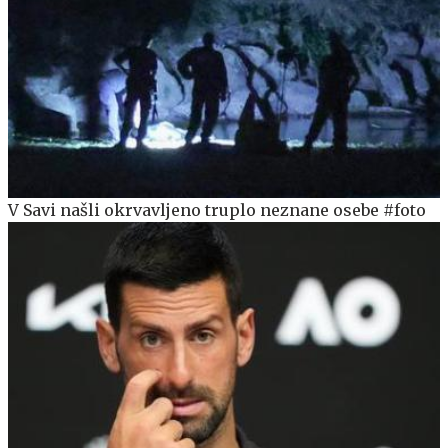
V Savi našli okrvavljeno truplo neznane osebe #foto