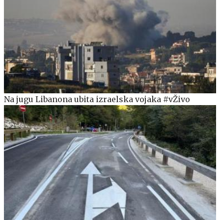
Na jugu Libanona ubita izraelska vojaka #vŽivo