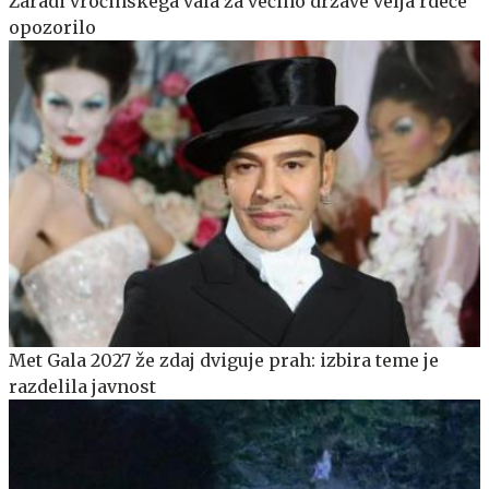
Zaradi vročinskega vala za večino države velja rdeče
opozorilo
Met Gala 2027 že zdaj dviguje prah: izbira teme je
razdelila javnost