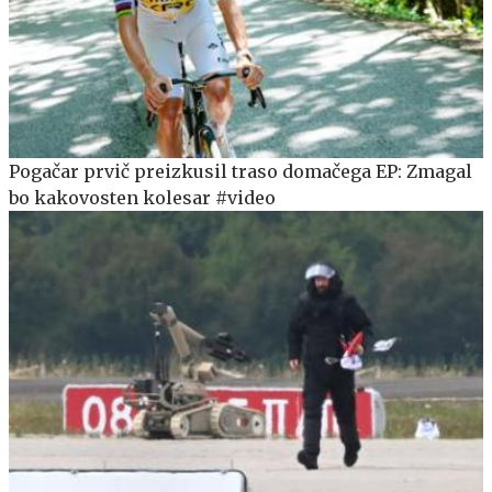
Pogačar prvič preizkusil traso domačega EP: Zmagal
bo kakovosten kolesar #video