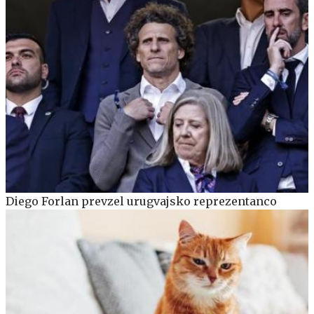
Diego Forlan prevzel urugvajsko reprezentanco