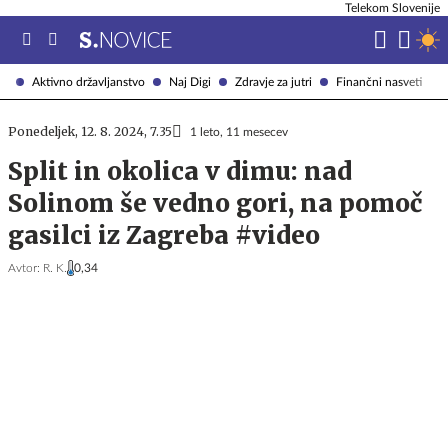
Telekom Slovenije
Aktivno državljanstvo
Naj Digi
Zdravje za jutri
Finančni nasveti
Ponedeljek, 12. 8. 2024, 7.35
1 leto, 11 mesecev
Split in okolica v dimu: nad
Solinom še vedno gori, na pomoč
gasilci iz Zagreba #video
Avtor:
R. K.
0,34