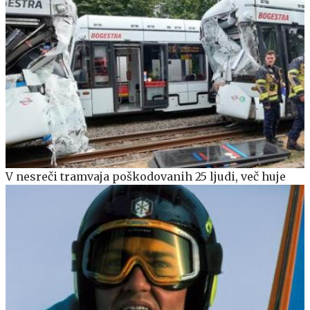
V nesreči tramvaja poškodovanih 25 ljudi, več huje