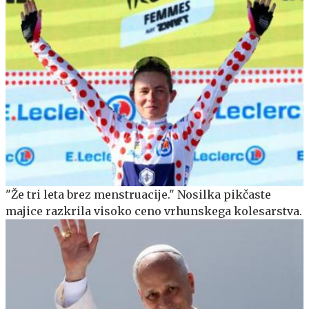
"Že tri leta brez menstruacije." Nosilka pikčaste
majice razkrila visoko ceno vrhunskega kolesarstva.