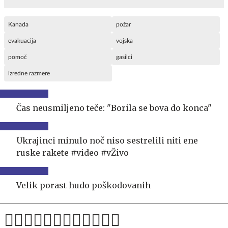
Kanada
požar
evakuacija
vojska
pomoč
gasilci
izredne razmere
Čas neusmiljeno teče: "Borila se bova do konca"
Ukrajinci minulo noč niso sestrelili niti ene
ruske rakete #video #vŽivo
Velik porast hudo poškodovanih