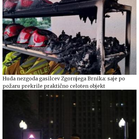
Huda nezgoda gasilcev Zgornjega Brnika: saje po
požaru prekrile praktično celoten objekt