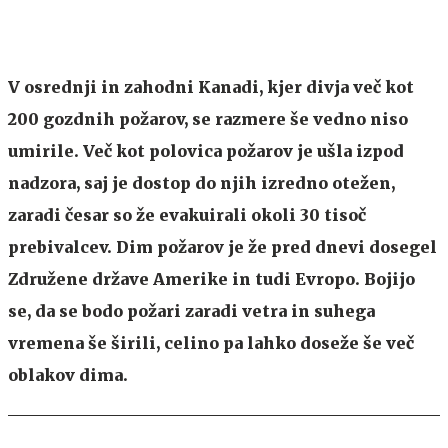
V osrednji in zahodni Kanadi, kjer divja več kot
200 gozdnih požarov, se razmere še vedno niso
umirile. Več kot polovica požarov je ušla izpod
nadzora, saj je dostop do njih izredno otežen,
zaradi česar so že evakuirali okoli 30 tisoč
prebivalcev. Dim požarov je že pred dnevi dosegel
Združene države Amerike in tudi Evropo. Bojijo
se, da se bodo požari zaradi vetra in suhega
vremena še širili, celino pa lahko doseže še več
oblakov dima.