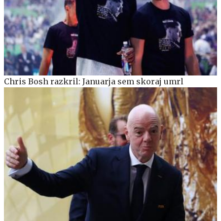
Chris Bosh razkril: Januarja sem skoraj umrl