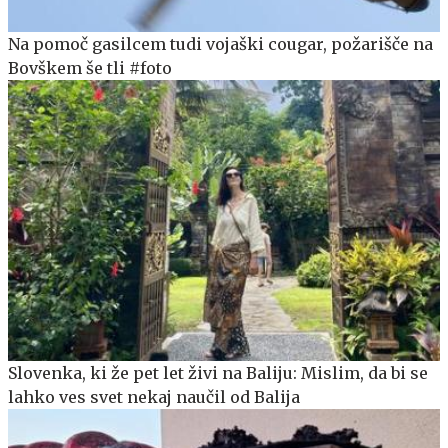
Na pomoč gasilcem tudi vojaški cougar, požarišče na
Bovškem še tli #foto
Slovenka, ki že pet let živi na Baliju: Mislim, da bi se
lahko ves svet nekaj naučil od Balija