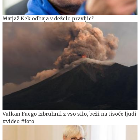
Matjaž Kek odhaja v deželo pravljic?
Vulkan Fuego izbruhnil z vso silo, beži na tisoče ljudi
#video #foto