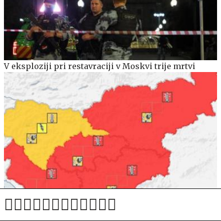
V eksploziji pri restavraciji v Moskvi trije mrtvi
Arso razglasil najvišjo stopnjo ogroženosti: vročina