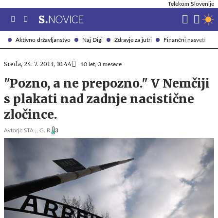
Telekom Slovenije
Aktivno državljanstvo
Naj Digi
Zdravje za jutri
Finančni nasveti
Sreda, 24. 7. 2013, 10.44
10 let, 3 mesece
"Pozno, a ne prepozno." V Nemčiji
s plakati nad zadnje nacistične
zločince.
Avtorji:
STA ,,
G. R.
3