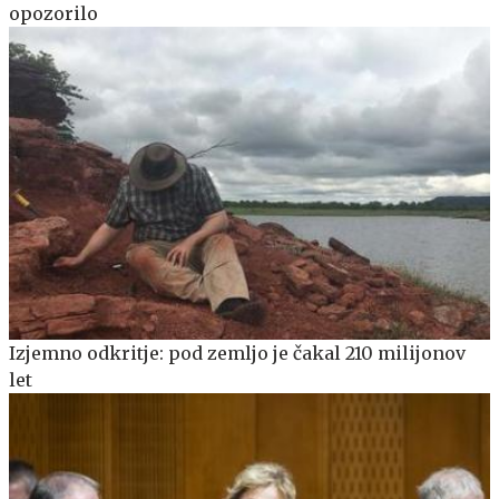
opozorilo
Izjemno odkritje: pod zemljo je čakal 210 milijonov
let