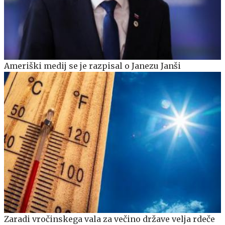
Ameriški medij se je razpisal o Janezu Janši
Zaradi vročinskega vala za večino države velja rdeče