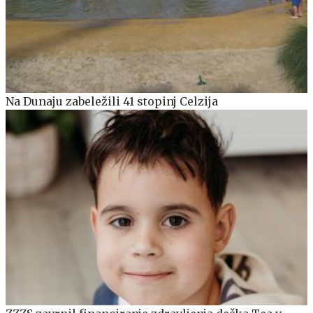
Na Dunaju zabeležili 41 stopinj Celzija