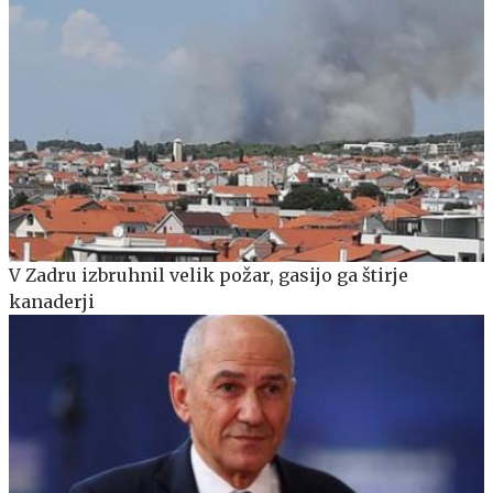
V Zadru izbruhnil velik požar, gasijo ga štirje
kanaderji