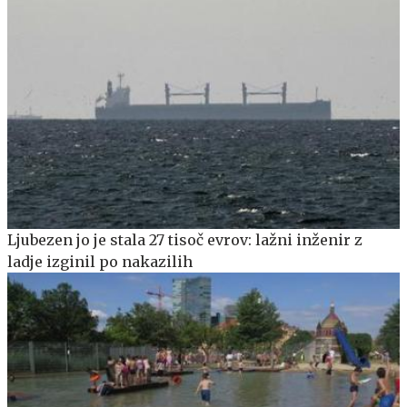
Ljubezen jo je stala 27 tisoč evrov: lažni inženir z
ladje izginil po nakazilih