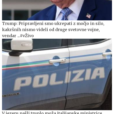
Trump: Pripravljeni smo ukrepati z močjo in silo,
kakršnih nismo videli od druge svetovne vojne,
vendar ...#vŽivo
V jezeru našli truplo moža italijanske ministrice