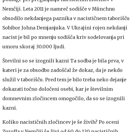
Nemčiji. Leta 2011 je namreč sodišče v Münchnu
obsodilo nekdanjega paznika v nacističnem taborišču
Sobibor Johna Demjanjuka. V Ukrajini rojen nekdanji
nacist je bil po mnenju sodišča kriv sodelovanja pri
umoru skoraj 30.000 ljudi.
Številni so se izognili kazni
Ta sodba je bila prva, v
kateri je za obsodbo zadoščal že dokaz, da je nekdo
služil v taborišču. Pred tem je bilo treba neko dejanje
dokazati točno določeni osebi, kar je številnim
domnevnim zločincem omogočilo, da so se izognili
kazni.
Koliko nacističnih zločincev je še živih?
Po oceni
Zuroffa v Nemčiji še živi od 60 do 120 nacističnih