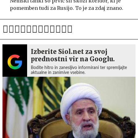
Nemški tanki so prvič šli skozi koridor, ki je
pomemben tudi za Rusijo. To je za zdaj znano.
Izberite Siol.net za svoj
prednostni vir na Googlu.
Bodite hitro in zanesljivo informirani ter spremljajte
aktualne in zanimive vsebine.