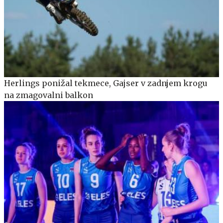
Herlings ponižal tekmece, Gajser v zadnjem krogu
na zmagovalni balkon