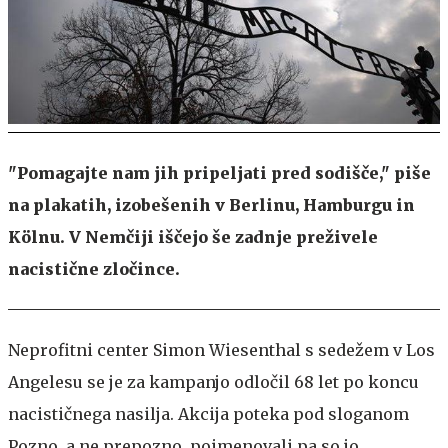
"Pomagajte nam jih pripeljati pred sodišče," piše
na plakatih, izobešenih v Berlinu, Hamburgu in
Kölnu. V Nemčiji iščejo še zadnje preživele
nacistične zločince.
Neprofitni center Simon Wiesenthal s sedežem v Los
Angelesu se je za kampanjo odločil 68 let po koncu
nacističnega nasilja. Akcija poteka pod sloganom
Pozno, a ne prepozno, poimenovali pa so jo