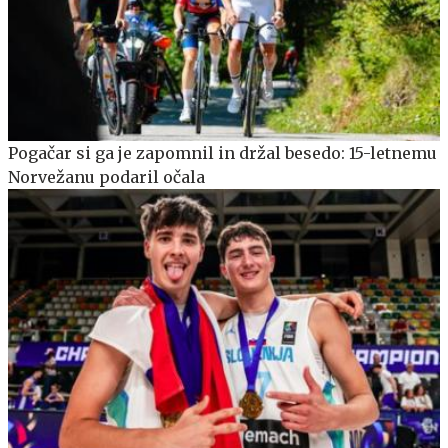
Pogačar si ga je zapomnil in držal besedo: 15-letnemu
Norvežanu podaril očala