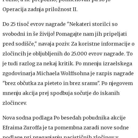
Operacija zadnja priložnost II.
Do 25 tisoč evrov nagrade
"Nekateri storilci so
svobodni in še živijo! Pomagajte nam jih pripeljati
pred sodišče," navaja poziv. Za koristne informacije o
zločincih je obljubljenih do 25.000 evrov nagrade. To
je tudi razlog za nekaj kritik. Po mnenju izraelskega
zgodovinarja Michaela Wolffsohna je razpis nagrade
"brez občutka za pieteto in brez sramu". Po njegovem
mnenju akcija prej spodbuja sočutje do iskanih
zločincev.
Nova sodna podlaga
Po besedah pobudnika akcije
Efraima Zuroffa je ta pomembna zaradi nove sodne
podlage pri preganjanju nacističnih zločinov v