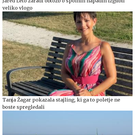
Jared Leto zaradi obtožb o spolnih napadih izgubil
veliko vlogo
Tanja Žagar pokazala stajling, ki ga to poletje ne
boste spregledali