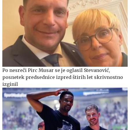
Po nesreči Pirc Musar se je oglasil Stevanović,
posnetek predsednice izpred štirih let skrivnostno
izginil