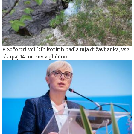
V Sočo pri Velikih koritih padla tuja državljanka, vse
skupaj 14 metrov v globino