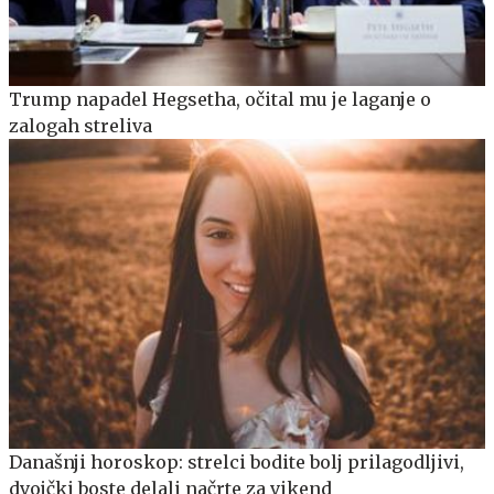
Trump napadel Hegsetha, očital mu je laganje o
zalogah streliva
Današnji horoskop: strelci bodite bolj prilagodljivi,
dvojčki boste delali načrte za vikend