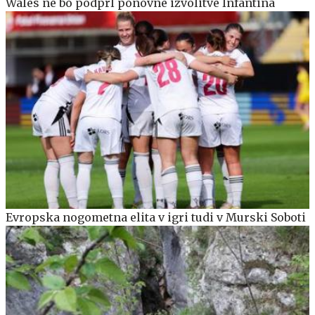
Wales ne bo podprl ponovne izvolitve Infantina
Evropska nogometna elita v igri tudi v Murski Soboti