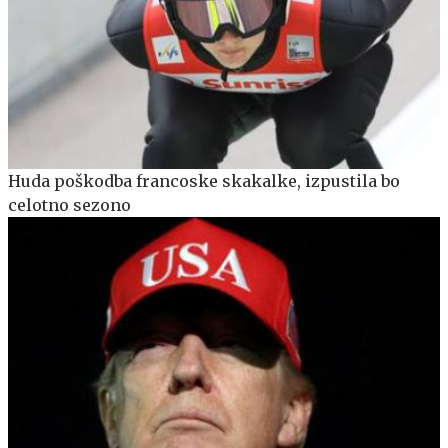
Huda poškodba francoske skakalke, izpustila bo
celotno sezono