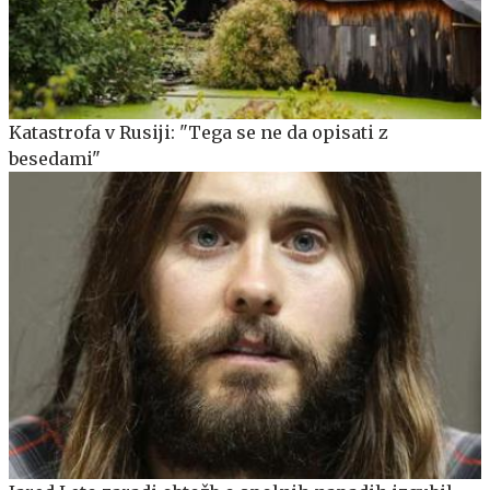
Katastrofa v Rusiji: "Tega se ne da opisati z
besedami"