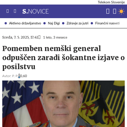
Telekom Slovenije
Aktivno državljanstvo
Naj Digi
Zdravje za jutri
Finančni nasveti
Sreda, 7. 5. 2025, 17.41
1 leto, 3 mesece
Pomemben nemški general
odpuščen zaradi šokantne izjave o
posilstvu
Avtor:
P. P.
0,60