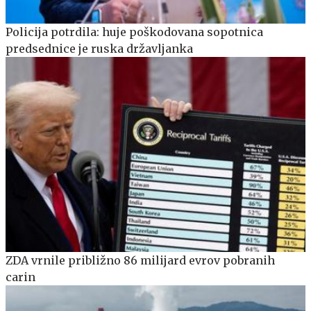
Policija potrdila: huje poškodovana sopotnica
predsednice je ruska državljanka
ZDA vrnile približno 86 milijard evrov pobranih
carin