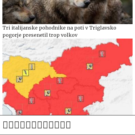
Tri italijanske pohodnike na poti v Triglavsko
pogorje presenetil trop volkov
Arso razglasil najvišjo stopnjo ogroženosti: vročina
bo trajala še dva dni, sledi krajša ohladitev