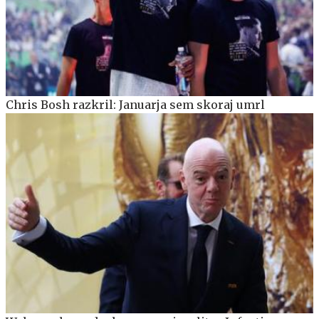
Chris Bosh razkril: Januarja sem skoraj umrl