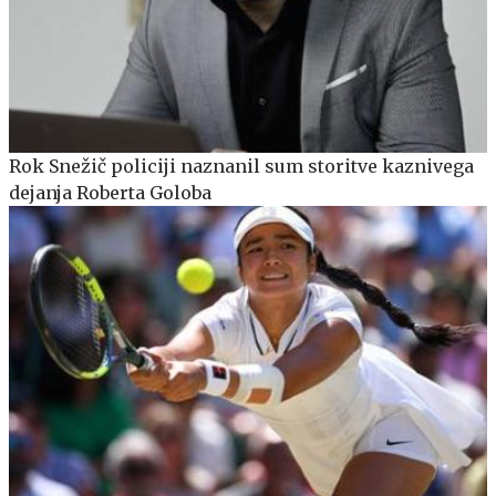
Rok Snežič policiji naznanil sum storitve kaznivega
dejanja Roberta Goloba