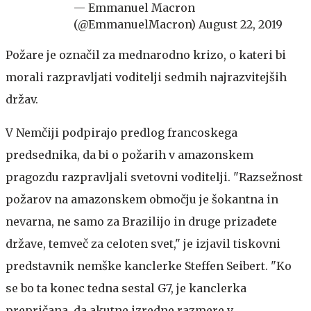
— Emmanuel Macron
(@EmmanuelMacron)
August 22, 2019
Požare je označil za mednarodno krizo, o kateri bi
morali razpravljati voditelji sedmih najrazvitejših
držav.
V Nemčiji podpirajo predlog francoskega
predsednika, da bi o požarih v amazonskem
pragozdu razpravljali svetovni voditelji. "Razsežnost
požarov na amazonskem območju je šokantna in
nevarna, ne samo za Brazilijo in druge prizadete
države, temveč za celoten svet," je izjavil tiskovni
predstavnik nemške kanclerke Steffen Seibert. "Ko
se bo ta konec tedna sestal G7, je kanclerka
prepričana, da akutne izredne razmere v