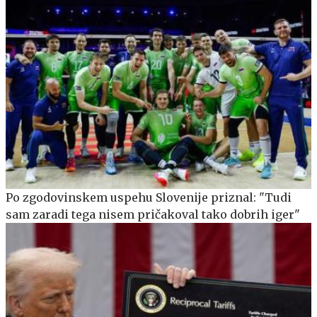
Po zgodovinskem uspehu Slovenije priznal: "Tudi
sam zaradi tega nisem pričakoval tako dobrih iger"