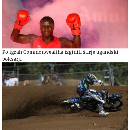
Po igrah Commonwealtha izginili štirje ugandski
boksarji