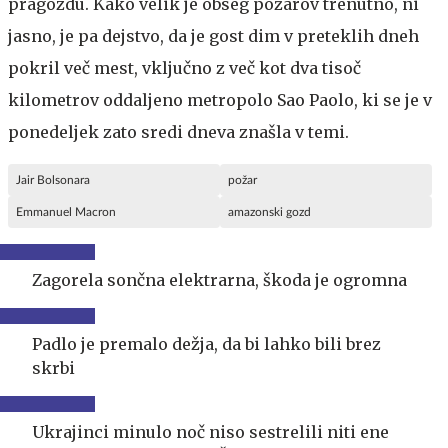
pragozdu. Kako velik je obseg požarov trenutno, ni
jasno, je pa dejstvo, da je gost dim v preteklih dneh
pokril več mest, vključno z več kot dva tisoč
kilometrov oddaljeno metropolo Sao Paolo, ki se je v
ponedeljek zato sredi dneva znašla v temi.
Jair Bolsonara
požar
Emmanuel Macron
amazonski gozd
Zagorela sončna elektrarna, škoda je ogromna
Padlo je premalo dežja, da bi lahko bili brez
skrbi
Ukrajinci minulo noč niso sestrelili niti ene