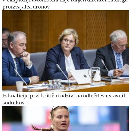
proizvajalca dronov
Iz koalicije prvi kritični odzivi na odločitev ustavnih
sodnikov