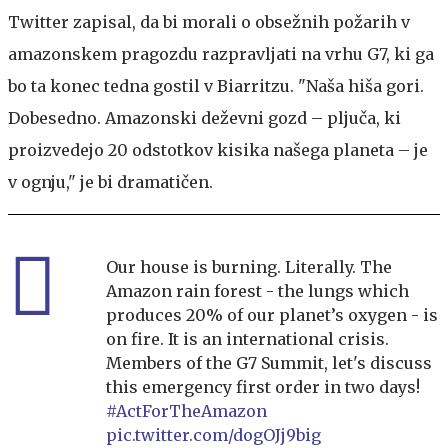
Twitter zapisal, da bi morali o obsežnih požarih v
amazonskem pragozdu razpravljati na vrhu G7, ki ga
bo ta konec tedna gostil v Biarritzu. "Naša hiša gori.
Dobesedno. Amazonski deževni gozd – pljuča, ki
proizvedejo 20 odstotkov kisika našega planeta – je
v ognju," je bi dramatičen.
Our house is burning. Literally. The
Amazon rain forest - the lungs which
produces 20% of our planet’s oxygen - is
on fire. It is an international crisis.
Members of the G7 Summit, let's discuss
this emergency first order in two days!
#ActForTheAmazon
pic.twitter.com/dogOJj9big