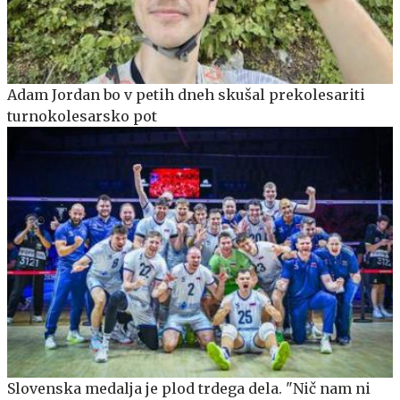
Adam Jordan bo v petih dneh skušal prekolesariti
turnokolesarsko pot
Slovenska medalja je plod trdega dela. "Nič nam ni