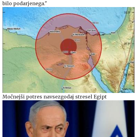
bilo podarjenega."
Močnejši potres navsezgodaj stresel Egipt