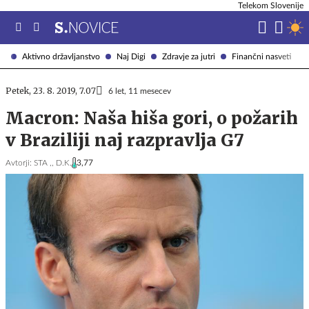
Telekom Slovenije
Aktivno državljanstvo
Naj Digi
Zdravje za jutri
Finančni nasveti
Petek, 23. 8. 2019, 7.07
6 let, 11 mesecev
Macron: Naša hiša gori, o požarih
v Braziliji naj razpravlja G7
Avtorji:
STA ,,
D.K.
3,77