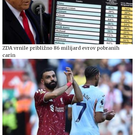
ZDA vrnile približno 86 milijard evrov pobranih
carin