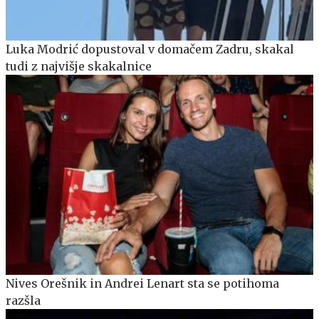
Luka Modrić dopustoval v domačem Zadru, skakal
tudi z najvišje skakalnice
Nives Orešnik in Andrei Lenart sta se potihoma
razšla