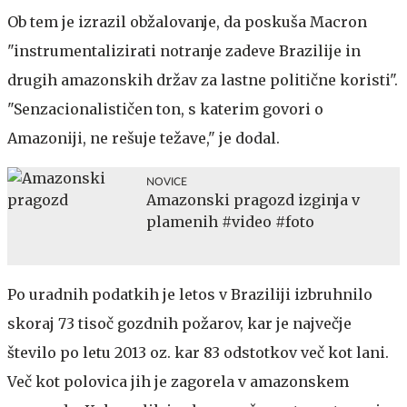
Ob tem je izrazil obžalovanje, da poskuša Macron
"instrumentalizirati notranje zadeve Brazilije in
drugih amazonskih držav za lastne politične koristi".
"Senzacionalističen ton, s katerim govori o
Amazoniji, ne rešuje težave," je dodal.
NOVICE
Amazonski pragozd izginja v
plamenih #video #foto
Po uradnih podatkih je letos v Braziliji izbruhnilo
skoraj 73 tisoč gozdnih požarov, kar je največje
število po letu 2013 oz. kar 83 odstotkov več kot lani.
Več kot polovica jih je zagorela v amazonskem