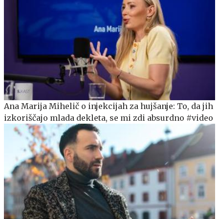
Ana Marija Mihelič o injekcijah za hujšanje: To, da jih
izkoriščajo mlada dekleta, se mi zdi absurdno #video