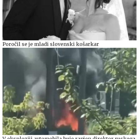
Poročil se je mladi slovenski košarkar
V eksploziji avtomobila huje ranjen direktor ruskega