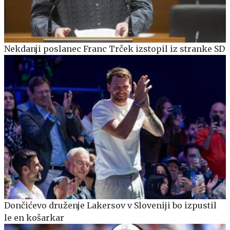
Nekdanji poslanec Franc Trček izstopil iz stranke SD
Dončićevo druženje Lakersov v Sloveniji bo izpustil
le en košarkar