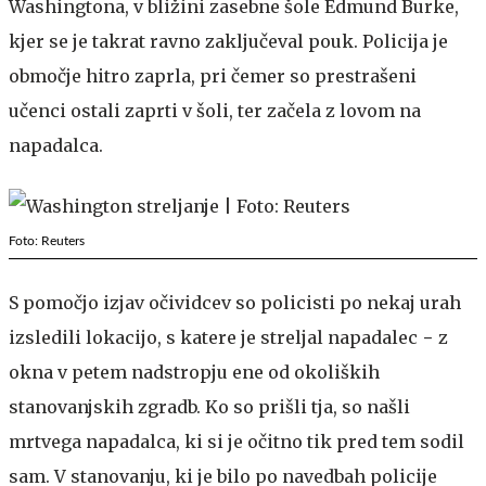
Washingtona, v bližini zasebne šole Edmund Burke,
kjer se je takrat ravno zaključeval pouk. Policija je
območje hitro zaprla, pri čemer so prestrašeni
učenci ostali zaprti v šoli, ter začela z lovom na
napadalca.
Foto: Reuters
S pomočjo izjav očividcev so policisti po nekaj urah
izsledili lokacijo, s katere je streljal napadalec − z
okna v petem nadstropju ene od okoliških
stanovanjskih zgradb. Ko so prišli tja, so našli
mrtvega napadalca, ki si je očitno tik pred tem sodil
sam. V stanovanju, ki je bilo po navedbah policije