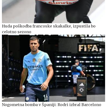
Huda poškodba francoske skakalke, izpustila bo
celotno sezono
Nogometna bomba v Španiji: Rodri izbral Barcelono