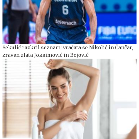
Sekulić razkril seznam: vračata se Nikolić in Čančar,
zraven zlata Joksimović in Bojović