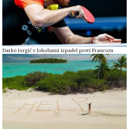
Darko Jorgić v Jokohami izpadel proti Francozu