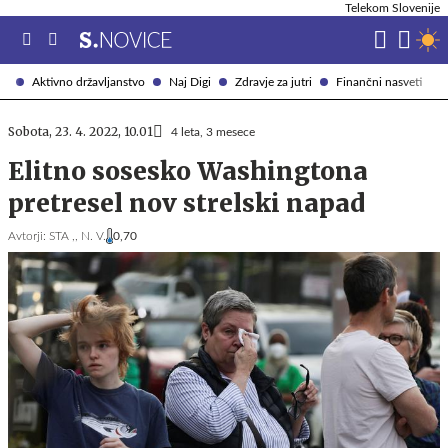
Telekom Slovenije
Aktivno državljanstvo
Naj Digi
Zdravje za jutri
Finančni nasveti
Sobota, 23. 4. 2022, 10.01
4 leta, 3 mesece
Elitno sosesko Washingtona
pretresel nov strelski napad
Avtorji:
STA ,,
N. V.
0,70