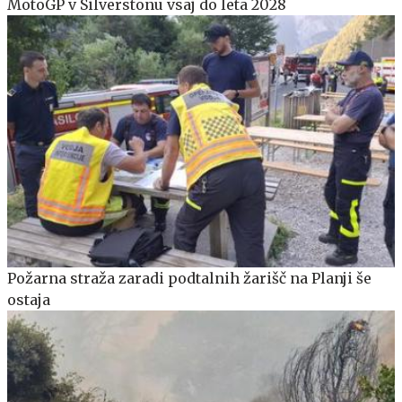
MotoGP v Silverstonu vsaj do leta 2028
Požarna straža zaradi podtalnih žarišč na Planji še
ostaja