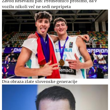
Zavod Reševalni pas: Predsednico prosimo, da v
vozilu nikoli več ne sedi nepripeta
Dva obraza zlate slovenske generacije