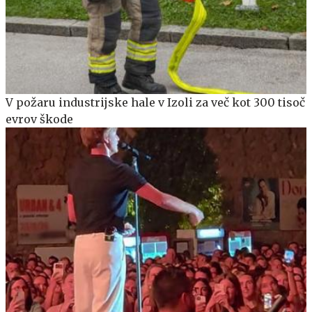
V požaru industrijske hale v Izoli za več kot 300 tisoč
evrov škode