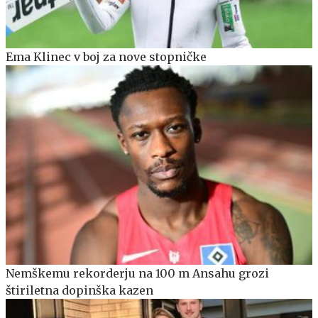
Ema Klinec v boj za nove stopničke
Nemškemu rekorderju na 100 m Ansahu grozi
štiriletna dopinška kazen