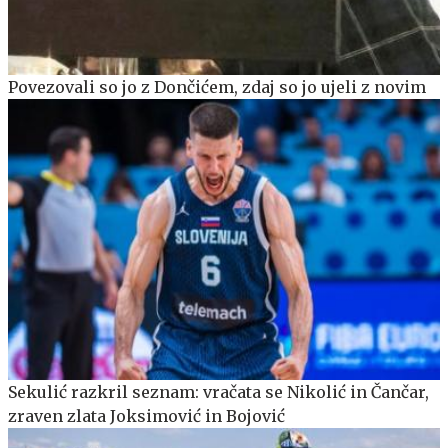
Povezovali so jo z Dončićem, zdaj so jo ujeli z novim
Sekulić razkril seznam: vračata se Nikolić in Čančar,
zraven zlata Joksimović in Bojović