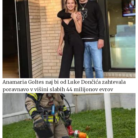
Anamaria Goltes naj bi od Luke Dončića zahtevala
poravnavo v višini slabih 44 milijonov evrov