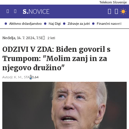
Telekom Slovenije
Aktivno državljanstvo
Naj Digi
Zdravje za jutri
Finančni nasveti
Nedelja, 14. 7. 2024, 7.51
2 leti
ODZIVI V ZDA: Biden govoril s
Trumpom: "Molim zanj in za
njegovo družino"
Avtorji:
K. M.,
STA
0,64