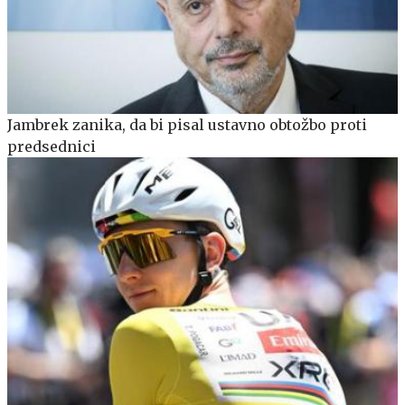
Jambrek zanika, da bi pisal ustavno obtožbo proti
predsednici