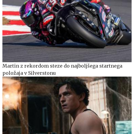
Martin z rekordom steze do najboljšega startnega
položaja v Silverstonu