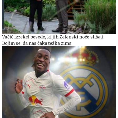
Vučić izrekel besede, ki jih Zelenski noče slišati:
Bojim se, da nas čaka težka zima