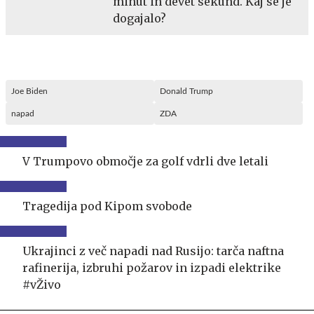
minut in devet sekund. Kaj se je
dogajalo?
Joe Biden
Donald Trump
napad
ZDA
V Trumpovo območje za golf vdrli dve letali
Tragedija pod Kipom svobode
Ukrajinci z več napadi nad Rusijo: tarča naftna
rafinerija, izbruhi požarov in izpadi elektrike
#vŽivo