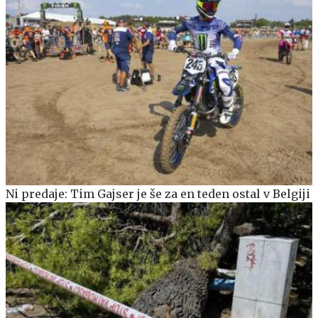
Ni predaje: Tim Gajser je še za en teden ostal v Belgiji