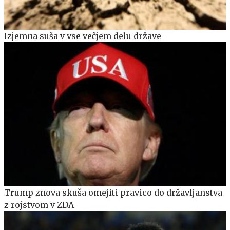
Izjemna suša v vse večjem delu države
Trump znova skuša omejiti pravico do državljanstva
z rojstvom v ZDA