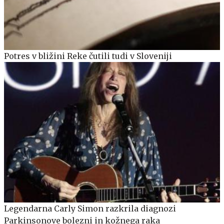
Potres v bližini Reke čutili tudi v Sloveniji
Legendarna Carly Simon razkrila diagnozi
Parkinsonove bolezni in kožnega raka