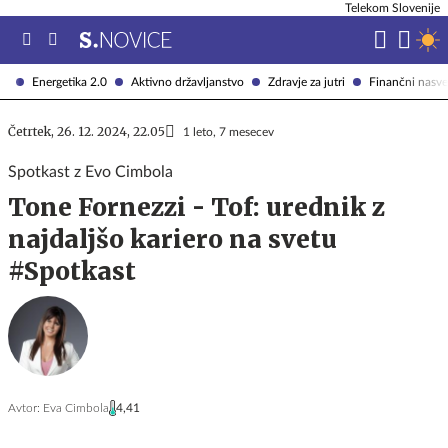
Telekom Slovenije
Energetika 2.0
Aktivno državljanstvo
Zdravje za jutri
Finančni nasve
Četrtek, 26. 12. 2024, 22.05
1 leto, 7 mesecev
Spotkast z Evo Cimbola
Tone Fornezzi - Tof: urednik z
najdaljšo kariero na svetu
#Spotkast
Avtor:
Eva Cimbola
4,41