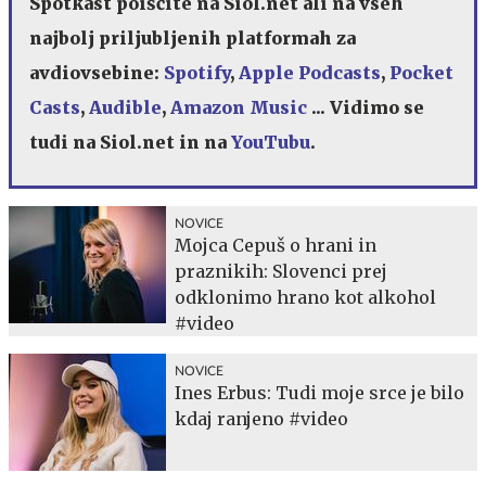
Spotkast poiščite na Siol.net ali na vseh
najbolj priljubljenih platformah za
avdiovsebine:
Spotify
,
Apple Podcasts
,
Pocket
Casts
,
Audible
,
Amazon Music
...
Vidimo se
tudi na Siol.net in na
YouTubu
.
NOVICE
Mojca Cepuš o hrani in
praznikih: Slovenci prej
odklonimo hrano kot alkohol
#video
NOVICE
Ines Erbus: Tudi moje srce je bilo
kdaj ranjeno #video