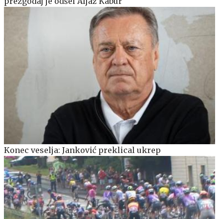
prezgodaj je odšel Aljaž Kabur
Konec veselja: Janković preklical ukrep