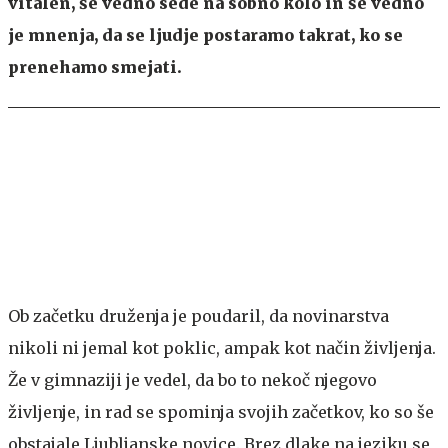
vitalen, še vedno sede na sobno kolo in še vedno
je mnenja, da se ljudje postaramo takrat, ko se
prenehamo smejati.
Ob začetku druženja je poudaril, da novinarstva
nikoli ni jemal kot poklic, ampak kot način življenja.
Že v gimnaziji je vedel, da bo to nekoč njegovo
življenje, in rad se spominja svojih začetkov, ko so še
obstajale Ljubljanske novice. Brez dlake na jeziku se