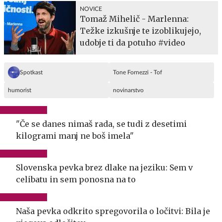
NOVICE
Tomaž Mihelič - Marlenna:
Težke izkušnje te izoblikujejo,
udobje ti da potuho #video
Spotkast
Tone Fornezzi - Tof
humorist
novinarstvo
"Če se danes nimaš rada, se tudi z desetimi
kilogrami manj ne boš imela"
Slovenska pevka brez dlake na jeziku: Sem v
celibatu in sem ponosna na to
Naša pevka odkrito spregovorila o ločitvi: Bila je