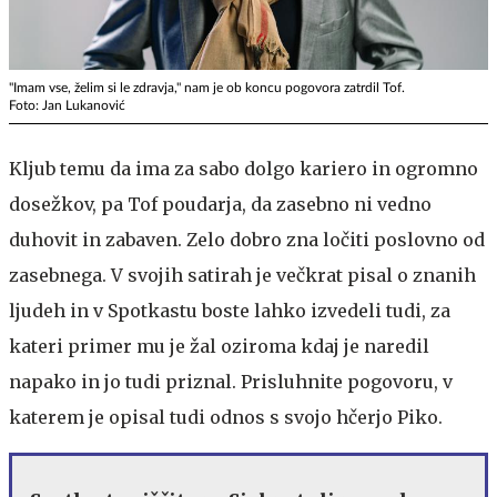
"Imam vse, želim si le zdravja," nam je ob koncu pogovora zatrdil Tof.
Foto: Jan Lukanović
Kljub temu da ima za sabo dolgo kariero in ogromno
dosežkov, pa Tof poudarja, da zasebno ni vedno
duhovit in zabaven. Zelo dobro zna ločiti poslovno od
zasebnega. V svojih satirah je večkrat pisal o znanih
ljudeh in v Spotkastu boste lahko izvedeli tudi, za
kateri primer mu je žal oziroma kdaj je naredil
napako in jo tudi priznal. Prisluhnite pogovoru, v
katerem je opisal tudi odnos s svojo hčerjo Piko.