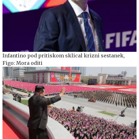
Infantino pod pritiskom sklical krizni sestanek,
Figo: Mora oditi