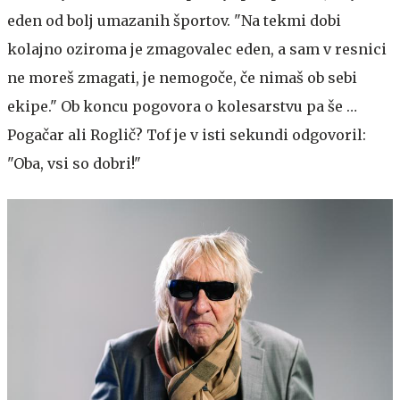
eden od bolj umazanih športov. "Na tekmi dobi
kolajno oziroma je zmagovalec eden, a sam v resnici
ne moreš zmagati, je nemogoče, če nimaš ob sebi
ekipe." Ob koncu pogovora o kolesarstvu pa še …
Pogačar ali Roglič? Tof je v isti sekundi odgovoril:
"Oba, vsi so dobri!"