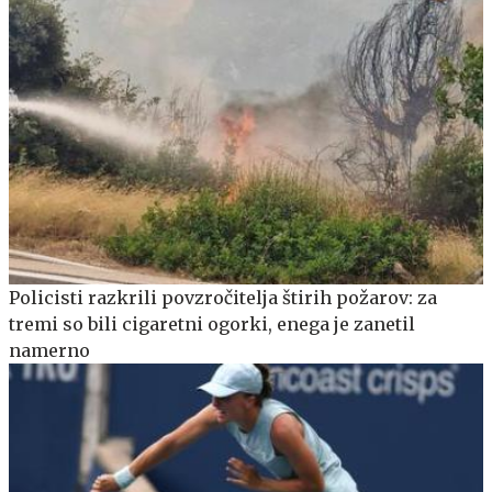
Policisti razkrili povzročitelja štirih požarov: za
tremi so bili cigaretni ogorki, enega je zanetil
namerno