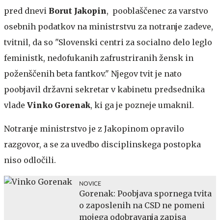
pred dnevi
Borut Jakopin
, pooblaščenec za varstvo
osebnih podatkov na ministrstvu za notranje zadeve,
tvitnil, da so "Slovenski centri za socialno delo leglo
feministk, nedofukanih zafrustriranih žensk in
poženščenih beta fantkov." Njegov tvit je nato
poobjavil državni sekretar v kabinetu predsednika
vlade
Vinko Gorenak
, ki ga je pozneje umaknil.
Notranje ministrstvo je z Jakopinom opravilo
razgovor, a se za uvedbo disciplinskega postopka
niso odločili.
NOVICE
Gorenak: Poobjava spornega tvita
o zaposlenih na CSD ne pomeni
mojega odobravanja zapisa