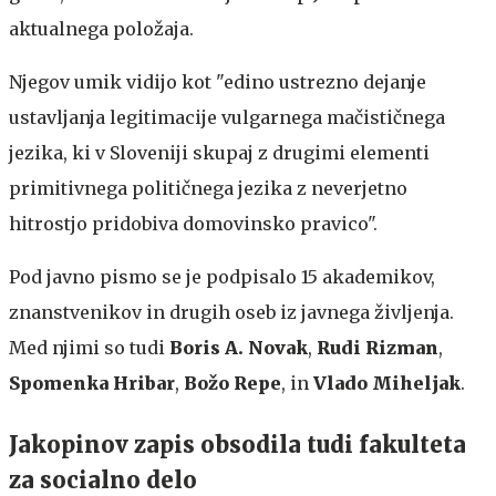
aktualnega položaja.
Njegov umik vidijo kot "edino ustrezno dejanje
ustavljanja legitimacije vulgarnega mačističnega
jezika, ki v Sloveniji skupaj z drugimi elementi
primitivnega političnega jezika z neverjetno
hitrostjo pridobiva domovinsko pravico".
Pod javno pismo se je podpisalo 15 akademikov,
znanstvenikov in drugih oseb iz javnega življenja.
Med njimi so tudi
Boris A. Novak
,
Rudi Rizman
,
Spomenka Hribar
,
Božo Repe
, in
Vlado Miheljak
.
Jakopinov zapis obsodila tudi fakulteta
za socialno delo