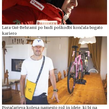
Lara Gut-Behrami po hudi poškodbi končala bogato
kariero
Pogačarjeva kolesa namesto rož in ideje, ki bi na