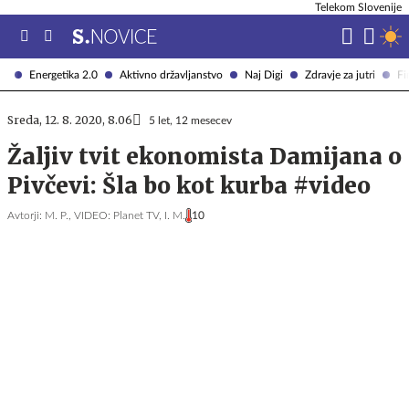
Telekom Slovenije
Energetika 2.0
Aktivno državljanstvo
Naj Digi
Zdravje za jutri
Fi
Sreda, 12. 8. 2020, 8.06
5 let, 12 mesecev
Žaljiv tvit ekonomista Damijana o
Pivčevi: Šla bo kot kurba #video
Avtorji:
M. P.,
VIDEO: Planet TV,
I. M.
10