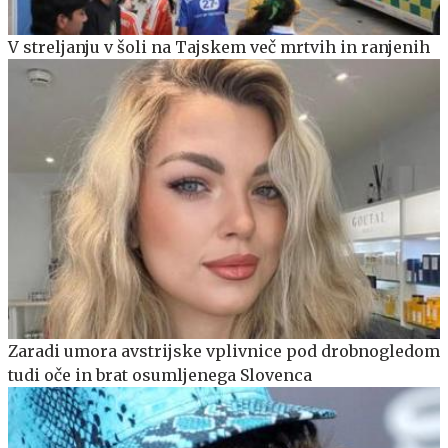
V streljanju v šoli na Tajskem več mrtvih in ranjenih
Zaradi umora avstrijske vplivnice pod drobnogledom
tudi oče in brat osumljenega Slovenca