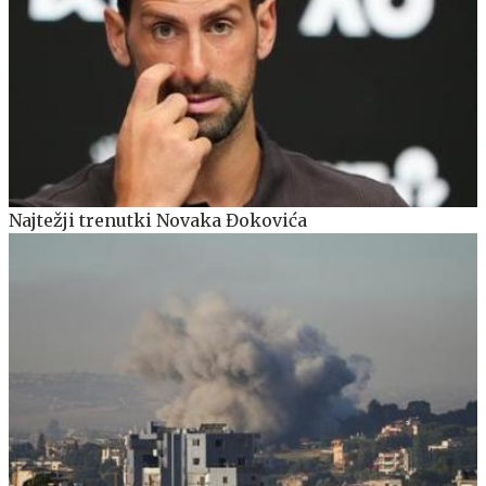
Najtežji trenutki Novaka Đokovića