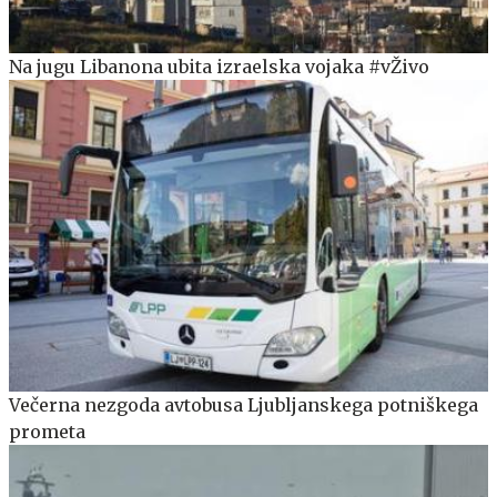
Na jugu Libanona ubita izraelska vojaka #vŽivo
Večerna nezgoda avtobusa Ljubljanskega potniškega
prometa