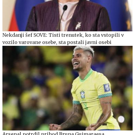
Nekdanji šef SOVE: Tisti trenutek, ko sta vstopili v
vozilo varovane osebe, sta postali javni osebi
Arsenal potrdil prihod Bruna Guimaraesa