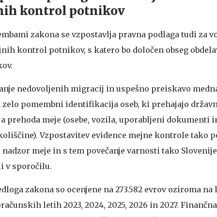
nih kontrol potnikov
mbami zakona se vzpostavlja pravna podlaga tudi za v
nih kontrol potnikov, s katero bo določen obseg obdela
ov.
anje nedovoljenih migracij in uspešno preiskavo med
 zelo pomembni identifikacija oseb, ki prehajajo državn
a prehoda meje (osebe, vozila, uporabljeni dokumenti i
oliščine). Vzpostavitev evidence mejne kontrole tako 
i nadzor meje in s tem povečanje varnosti tako Slovenij
i v sporočilu.
dloga zakona so ocenjene na 273.582 evrov oziroma na l
oračunskih letih 2023, 2024, 2025, 2026 in 2027. Finančna