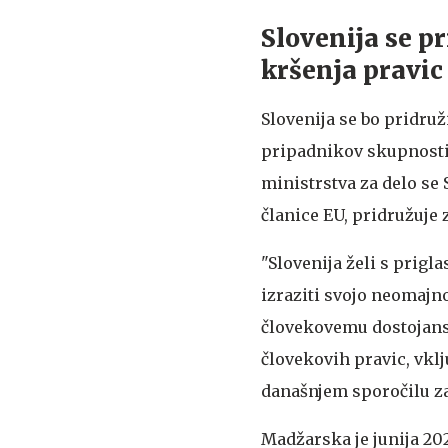
Slovenija se p
kršenja pravi
Slovenija se bo pridru
pripadnikov skupnosti 
ministrstva za delo se 
članice EU, pridružuj
"Slovenija želi s prigl
izraziti svojo neomajn
človekovemu dostojanst
človekovih pravic, vkl
današnjem sporočilu za
Madžarska je junija 20