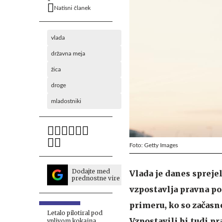
Natisni članek
vlada
državna meja
žica
droge
mladostniki
Foto: Getty Images
Dodajte med
Vlada je danes spreje
prednostne vire
vzpostavlja pravna po
primeru, ko so začasn
Letalo pilotiral pod
Vzpostavili bi tudi 
vplivom kokaina,