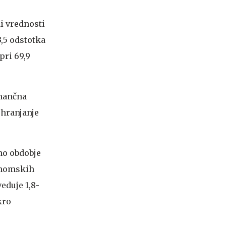
i vrednosti
3,5 odstotka
pri 69,9
inančna
ohranjanje
no obdobje
onomskih
eduje 1,8-
kro