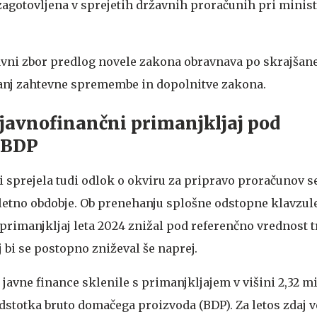
 zagotovljena v sprejetih državnih proračunih pri minist
avni zbor predlog novele zakona obravnava po skrajša
manj zahtevne spremembe in dopolnitve zakona.
 javnofinančni primanjkljaj pod
i BDP
ji sprejela tudi odlok o okviru za pripravo proračunov s
iletno obdobje. Ob prenehanju splošne odstopne klavzul
 primanjkljaj leta 2024 znižal pod referenčno vrednost 
 bi se postopno zniževal še naprej.
javne finance sklenile s primanjkljajem v višini 2,32 mi
dstotka bruto domačega proizvoda (BDP). Za letos zdaj v