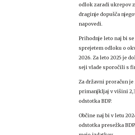
odlok zaradi ukrepov 
draginje dopušča njegov
napovedi.
Prihodnje leto naj bi s
sprejetem odloku o okv
2026. Za leto 2025 je do
seji vlade sporočili s 
Za državni proračun je
primanjkljaj v višini 2,
odstotka BDP.
Občine naj bi v letu 20
odstotka presežka BDP.
mejo izdatkov.