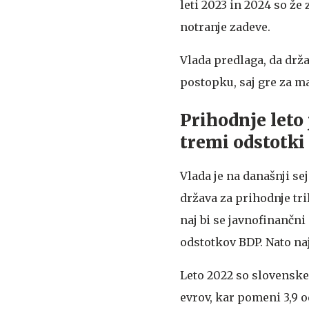
leti 2023 in 2024 so že
notranje zadeve.
Vlada predlaga, da drž
postopku, saj gre za 
Prihodnje leto
tremi odstotk
Vlada je na današnji se
država za prihodnje tr
naj bi se javnofinančni
odstotkov BDP. Nato naj
Leto 2022 so slovenske 
evrov, kar pomeni 3,9 o