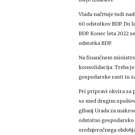
Vlada načrtuje tudi na
60 odstotkov BDP. Do le
BDP. Konec leta 2022 se
odstotka BDP.
Na finančnem ministrst
konsolidacija. Treba jo
gospodarske rasti in za
Pri pripravi okvira za
so med drugim upošte
gibanj Urada za makroe
odstotno gospodarsko r
srednjeročnega obdobja 