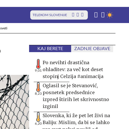
TELEKOM SLOVENIJE
sveti
o
KAJ BERETE
ZADNJE OBJAVE
Po nevihti drastična
ohladitev: za več kot deset
9,01
stopinj Celzija #animacija
Oglasil se je Stevanović,
posnetek predsednice
8,23
izpred štirih let skrivnostno
izginil
Slovenka, ki že pet let živi na
Baliju: Mislim, da bi se lahko
6,20