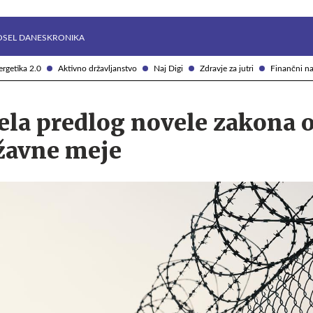
Želite prejemati e-novice?
Uživajmo pametno
OSEL DANES
KRONIKA
rgetika 2.0
Aktivno državljanstvo
Naj Digi
Zdravje za jutri
Finančni na
ela predlog novele zakona 
žavne meje