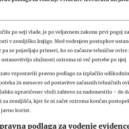
očilu po seji vlade, je po veljavnem zakonu prvi pogoj za
osti v zemljiško knjigo. Med vodenjem postopkov ustan
t pa se pojavljajo primeri, ko so začasne tehnične ovire 
 ustanovitvijo služnosti oziroma ni več potrebe po njej.
 zato vzpostavili pravno podlago za izplačilo odškodni
 poteka 24 mesecev od postavitve začasnih tehničnih ovi
lahko upravičenec vloži zahtevo za nadomestilo – do 
i za zemljišča, kjer še ni začet oziroma končan postope
 javno korist.
 pravna podlaga za vodenje evidenc