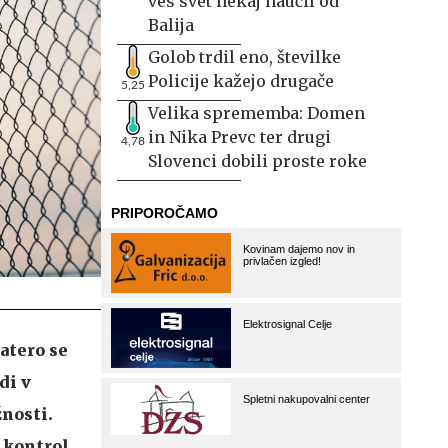
ves svet nekaj naučil od
Balija
Golob trdil eno, številke
Policije kažejo drugače
5,25
Velika sprememba: Domen
in Nika Prevc ter drugi
4,78
Slovenci dobili proste roke
atero se
di v
žnosti.
 kontrol