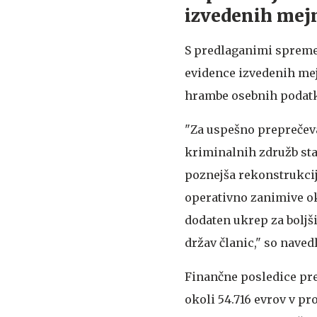
izvedenih mej
S predlaganimi spreme
evidence izvedenih mej
hrambe osebnih podatk
"Za uspešno preprečev
kriminalnih združb sta
poznejša rekonstrukcij
operativno zanimive ok
dodaten ukrep za boljš
držav članic," so navedl
Finančne posledice pre
okoli 54.716 evrov v pr