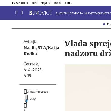
Info in obvestila
Tehnik
TV SPORED
Bizi
Najdi.si
Itis.si
1188
SLOVENIJA
EVROPA IN SVET
DIGISVET
P
Ene
Vlada sprej
Avtorji:
Na. R.,
STA/Katja
nadzoru dr
Kodba
Četrtek,
6. 4. 2023,
6.35
3 leta, 4 mesece
0,30
1