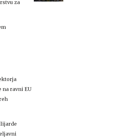
rstvu za
nem
ektorja
e na ravni EU
treh
lijarde
eljavni