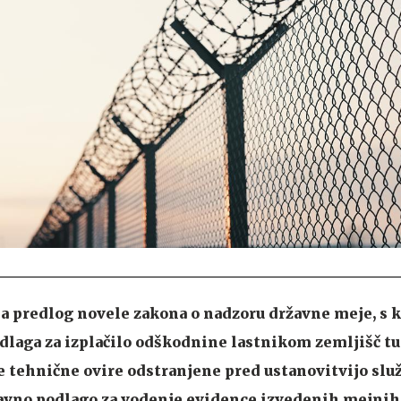
la predlog novele zakona o nadzoru državne meje, s k
dlaga za izplačilo odškodnine lastnikom zemljišč tu
e tehnične ovire odstranjene pred ustanovitvijo slu
pravno podlago za vodenje evidence izvedenih mejnih