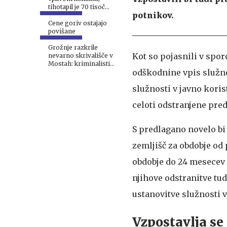
tihotapil je 70 tisoč
potnikov.
tablet ekstazija #video
Cene goriv ostajajo
povišane
Grožnje razkrile
Kot so pojasnili v spor
nevarno skrivališče v
Mostah: kriminalisti
odškodnine vpis služn
zasegli več kosov
orožja in drogo #foto
služnosti v javno koris
celoti odstranjene pred
S predlagano novelo bi
zemljišč za obdobje od
obdobje do 24 mesecev 
njihove odstranitve tud
ustanovitve služnosti v
Vzpostavlja se