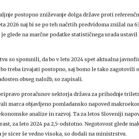
daljnje postopno zniževanje dolga države proti referenčn
ta 2026 naj bi se po teh načrtih predvidoma znižal na 6
 je glede na marčne podatke statističnega urada ustavil 
vu so spomnili, da bo v letu 2024 spet aktualna javnof
 bo treba izvajati postopno, saj bomo le tako zagotovili 
dosten obseg naložb, so zapisali.
 pripravo proračunov sektorja država za prihodnje trilet
vali marca objavljeno pomladansko napoved makroek
konomske analize in razvoj. Ta za letos Sloveniji napov
ast, za leto 2024 pa 2,5-odstotno. Negotovost glede ma
je sicer še vedno visoka, so dodali na ministrstvu.