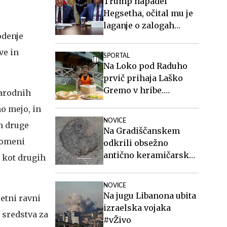
Trump napadel
Hegsetha, očital mu je
laganje o zalogah
odenje
streliva
ve in
SPORTAL
Na Loko pod Raduho
prvič prihaja Laško
Gremo v hribe.
narodnih
Spoznajte oskrbnico,
o mejo, in
ki ji planinci pravijo
NOVICE
n druge
Ločka mati.
Na Gradiščanskem
pomeni
odkrili obsežno
antično keramičarsko
e kot drugih
delavnico
NOVICE
Na jugu Libanona ubita
etni ravni
izraelska vojaka
 sredstva za
#vŽivo