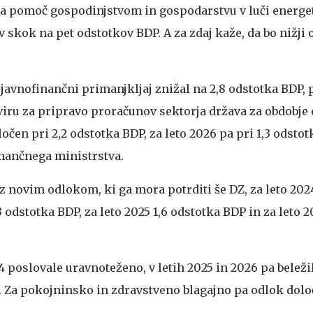
za pomoč gospodinjstvom in gospodarstvu v luči energe
 skok na pet odstotkov BDP. A za zdaj kaže, da bo nižji
e javnofinančni primanjkljaj znižal na 2,8 odstotka BDP, 
iru za pripravo proračunov sektorja država za obdobje
ločen pri 2,2 odstotka BDP, za leto 2026 pa pri 1,3 odsto
finančnega ministrstva.
 z novim odlokom, ki ga mora potrditi še DZ, za leto 20
3 odstotka BDP, za leto 2025 1,6 odstotka BDP in za leto 2
24 poslovale uravnoteženo, v letih 2025 in 2026 pa beležil
 Za pokojninsko in zdravstveno blagajno pa odlok določ