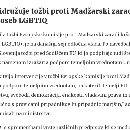
ridružuje tožbi proti Madžarski zara
c oseb LGBTIQ
žila tožbi Evropske komisije proti Madžarski zaradi krš
LGBTIQ+, je na današnji seji odločila vlada. Po navedba
Slovenija tožbi pred Sodiščem EU, ki jo podpirajo tudi št
e z namenom izražanja podpore temeljnim vrednotam Uni
asitvijo intervencije v tožbi Evropske komisije proti Ma
o podporo temeljnim vrednotam, na katerih temelji EU:
vu, svobodi, demokraciji, enakosti, vladavini prava in
jučno s pravicami pripadnikov in pripadnic manjšin," so
pisali na ministrstvu.
21 s spremembami vrste različnih predpisov, ki se med