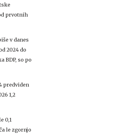
tske
 od prvotnih
piše v danes
 od 2024 do
tka BDP, so po
24 predviden
026 1,2
e 0,1
a le zgornjo