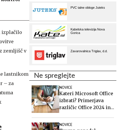
 izplačilo
ovitve
z zemljišč v
ne lastnikom
Ne spreglejte
r – za
NOVICE
datuma
Kateri Microsoft Office
izbrati? Primerjava
k
različic Office 2024 in
Office 2021.
e
NOVICE