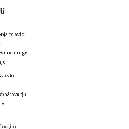
di
enja pravic
h
evilne druge
je.
džarski
 spoštovanju
 v
 drugim