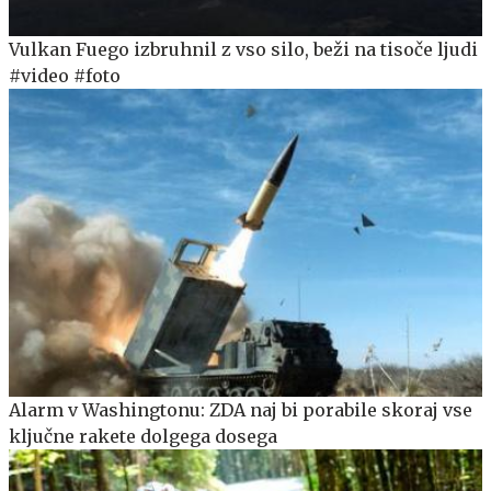
Vulkan Fuego izbruhnil z vso silo, beži na tisoče ljudi
#video #foto
Alarm v Washingtonu: ZDA naj bi porabile skoraj vse
ključne rakete dolgega dosega