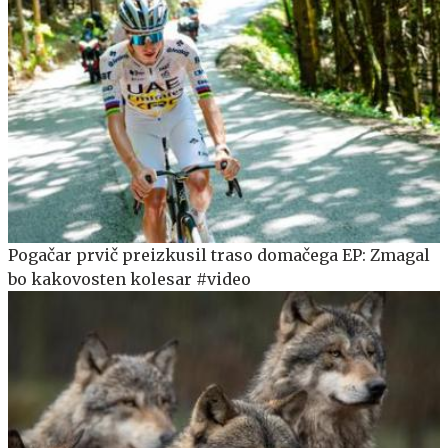
Pogačar prvič preizkusil traso domačega EP: Zmagal
bo kakovosten kolesar #video