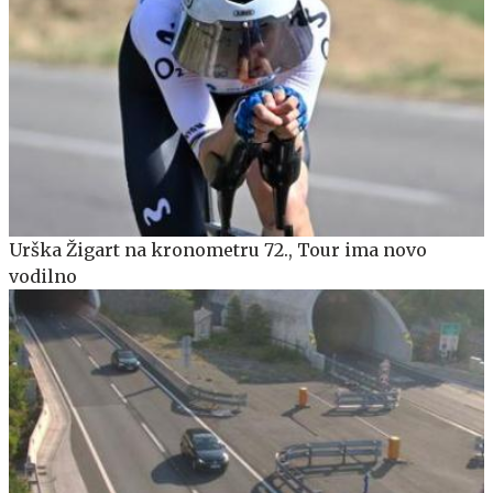
Urška Žigart na kronometru 72., Tour ima novo
vodilno