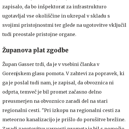
zapisalo, da bo inšpektorat za infrastrukturo
ugotavljal vse okoliščine in ukrepal v skladu s
svojimi pristojnostmi ter glede na ugotovitve vključil
tudi preostale pristojne organe.
Županova plat zgodbe
Župan Gasser trdi, da je v vsebini članka v
Gorenjskem glasu pomota. V zahtevi za popravek, ki
ga je poslal tudi nam, je zapisal, da obvoznica ni
odprta, temveč je bil promet začasno delno
preusmerjen na obvoznico zaradi del na stari
regionalni cesti. "Pri izkopu na regionalni cesti za
meteorno kanalizacijo je prišlo do porušitve brežine.
Zaradi zagotovitve varnosti prometa je bil s pomočjo