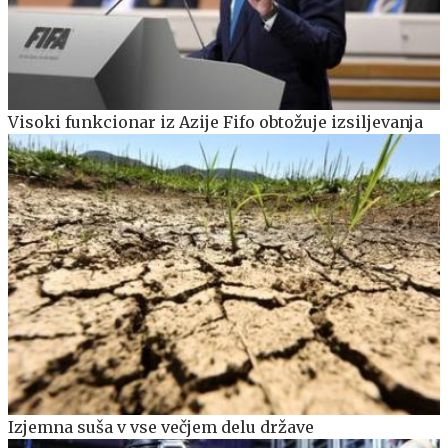
Visoki funkcionar iz Azije Fifo obtožuje izsiljevanja
Izjemna suša v vse večjem delu države