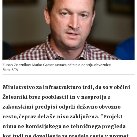
Župan Železnikov Marko Gasser zavrača očitke o odprtju obvoznice.
Foto: STA
Ministrstvo za infrastrukturo trdi, da so v občini
Železniki brez pooblastil in v nasprotju z
zakonskimi predpisi odprli državno obvozno
cesto, čeprav dela še niso zaključena. "Projekt
nima ne komisijskega ne tehničnega pregleda
kot tudi ne dovoljenja za predajo ceste v promet