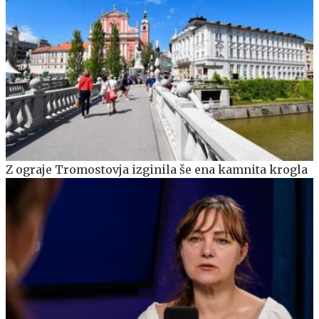
Z ograje Tromostovja izginila še ena kamnita krogla