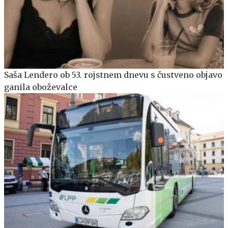
Saša Lendero ob 53. rojstnem dnevu s čustveno objavo
ganila oboževalce