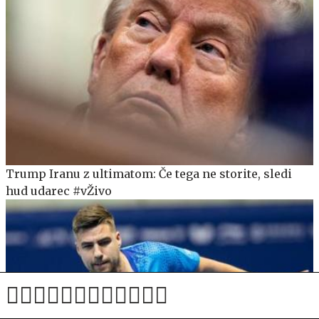
Trump Iranu z ultimatom: Če tega ne storite, sledi
hud udarec #vŽivo