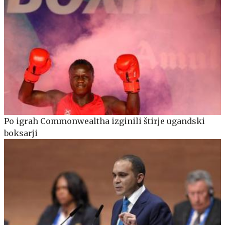
Po igrah Commonwealtha izginili štirje ugandski
boksarji