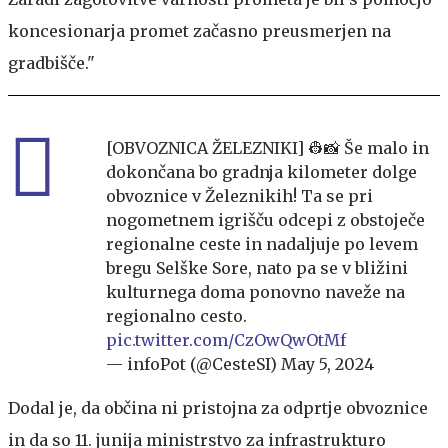
koncesionarja promet začasno preusmerjen na
gradbišče."
[OBVOZNICA ŽELEZNIKI] 👷📸 Še malo in
dokončana bo gradnja kilometer dolge
obvoznice v Železnikih! Ta se pri
nogometnem igrišču odcepi z obstoječe
regionalne ceste in nadaljuje po levem
bregu Selške Sore, nato pa se v bližini
kulturnega doma ponovno naveže na
regionalno cesto.
pic.twitter.com/CzOwQwOtMf
— infoPot (@CesteSI)
May 5, 2024
Dodal je, da občina ni pristojna za odprtje obvoznice
in da so 11. junija ministrstvo za infrastrukturo