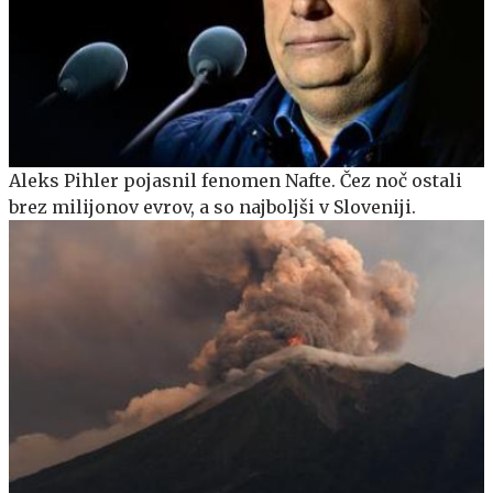
Aleks Pihler pojasnil fenomen Nafte. Čez noč ostali
brez milijonov evrov, a so najboljši v Sloveniji.