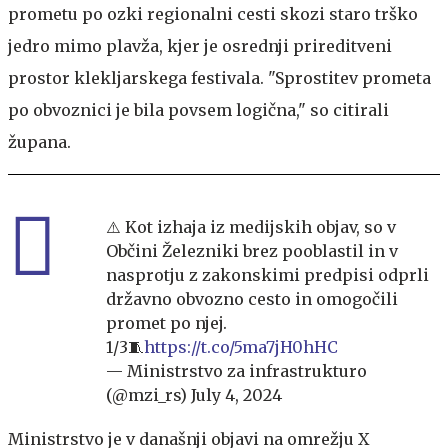
prometu po ozki regionalni cesti skozi staro trško
jedro mimo plavža, kjer je osrednji prireditveni
prostor klekljarskega festivala. "Sprostitev prometa
po obvoznici je bila povsem logična," so citirali
župana.
⚠️ Kot izhaja iz medijskih objav, so v
Občini Železniki brez pooblastil in v
nasprotju z zakonskimi predpisi odprli
državno obvozno cesto in omogočili
promet po njej.
1/3🧵
https://t.co/5ma7jH0hHC
— Ministrstvo za infrastrukturo
(@mzi_rs)
July 4, 2024
Ministrstvo je v današnji objavi na omrežju X