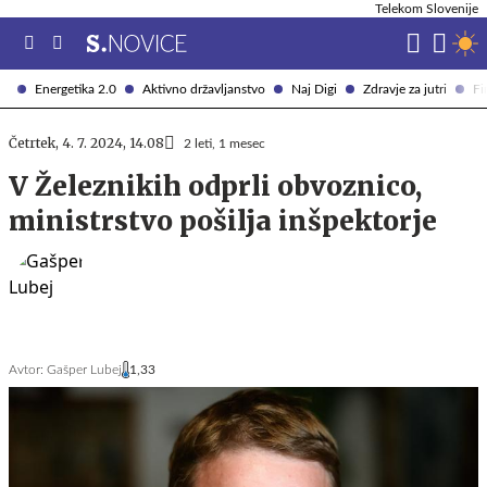
Telekom Slovenije
Energetika 2.0
Aktivno državljanstvo
Naj Digi
Zdravje za jutri
Fi
Četrtek, 4. 7. 2024, 14.08
2 leti, 1 mesec
V Železnikih odprli obvoznico,
ministrstvo pošilja inšpektorje
Avtor:
Gašper Lubej
1,33