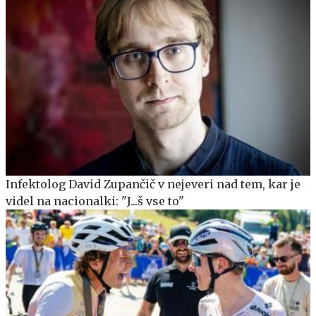
Infektolog David Zupančič v nejeveri nad tem, kar je
videl na nacionalki: "J...š vse to"