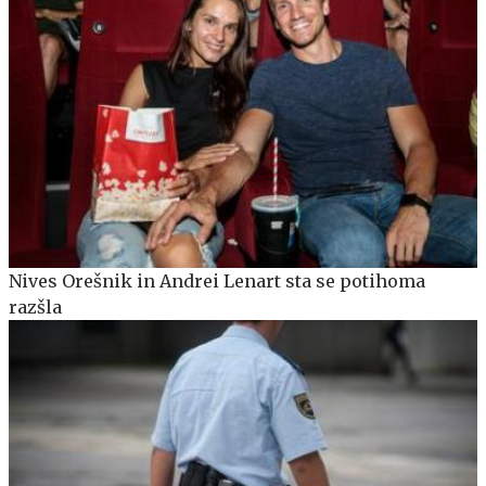
Nives Orešnik in Andrei Lenart sta se potihoma
razšla