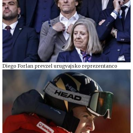
Diego Forlan prevzel urugvajsko reprezentanco