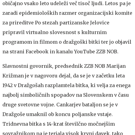
običajno vsako leto udeleži več tisoč ljudi. Letos pa je
zaradi epidemioloških razmer organizacijski komite
za prireditve Po stezah partizanske Jelovice
pripravil virtualno slovesnost s kulturnim
programom in filmom o dražgoški bitki ter jo objavil
na strani Facebook in kanalu YouTube ZZB NOB.
Slavnostni govornik, predsednik ZZB NOB Marijan
Križman je v nagovoru dejal, da se je v začetku leta
1942 v Dražgošah razplamtela bitka, ki velja za enega
najbolj simboličnih spopadov na Slovenskem v času
druge svetovne vojne. Cankarjev bataljon se je v
Dražgoše umaknil ob koncu poljanske vstaje.
Tridnevna bitka s 14-krat številčno močnejšim
sovražnikom pa je terjala visok krvni davek, tako