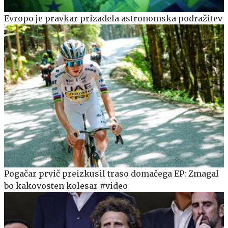
Evropo je pravkar prizadela astronomska podražitev
Pogačar prvič preizkusil traso domačega EP: Zmagal
bo kakovosten kolesar #video