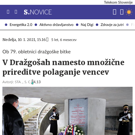
Telekom Slovenije
Energetika 2.0
Aktivno državljanstvo
Naj Digi
Zdravje za jutri
Fi
Nedelja, 10. 1. 2021, 15.16
5 let, 6 mesecev
Ob 79. obletnici dražgoške bitke
V Dražgošah namesto množične
prireditve polaganje vencev
Avtorji:
STA ,,
S. C.
4,13