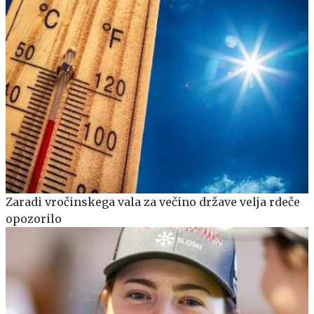
Zaradi vročinskega vala za večino države velja rdeče
opozorilo