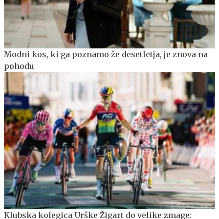
Modni kos, ki ga poznamo že desetletja, je znova na
pohodu
Klubska kolegica Urške Žigart do velike zmage: