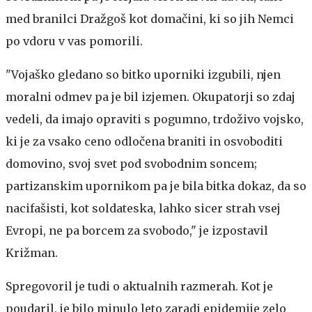
med branilci Dražgoš kot domačini, ki so jih Nemci
po vdoru v vas pomorili.
"Vojaško gledano so bitko uporniki izgubili, njen
moralni odmev pa je bil izjemen. Okupatorji so zdaj
vedeli, da imajo opraviti s pogumno, trdoživo vojsko,
ki je za vsako ceno odločena braniti in osvoboditi
domovino, svoj svet pod svobodnim soncem;
partizanskim upornikom pa je bila bitka dokaz, da so
nacifašisti, kot soldateska, lahko sicer strah vsej
Evropi, ne pa borcem za svobodo," je izpostavil
Križman.
Spregovoril je tudi o aktualnih razmerah. Kot je
poudaril, je bilo minulo leto zaradi epidemije zelo