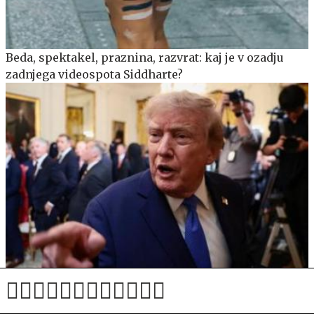
Beda, spektakel, praznina, razvrat: kaj je v ozadju
zadnjega videospota Siddharte?
Trump: Vojna z Iranom se ne bo več dolgo vlekla.
Imamo pa težavo.