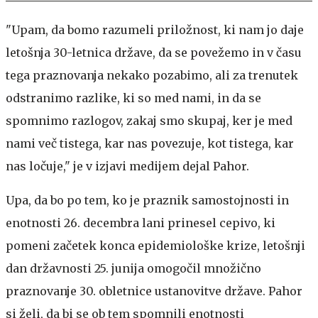
"Upam, da bomo razumeli priložnost, ki nam jo daje
letošnja 30-letnica države, da se povežemo in v času
tega praznovanja nekako pozabimo, ali za trenutek
odstranimo razlike, ki so med nami, in da se
spomnimo razlogov, zakaj smo skupaj, ker je med
nami več tistega, kar nas povezuje, kot tistega, kar
nas ločuje," je v izjavi medijem dejal Pahor.
Upa, da bo po tem, ko je praznik samostojnosti in
enotnosti 26. decembra lani prinesel cepivo, ki
pomeni začetek konca epidemiološke krize, letošnji
dan državnosti 25. junija omogočil množično
praznovanje 30. obletnice ustanovitve države. Pahor
si želi, da bi se ob tem spomnili enotnosti