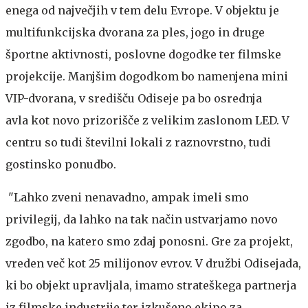
enega od največjih v tem delu Evrope. V objektu je
multifunkcijska dvorana za ples, jogo in druge
športne aktivnosti, poslovne dogodke ter filmske
projekcije. Manjšim dogodkom bo namenjena mini
VIP-dvorana, v središču Odiseje pa bo osrednja
avla kot novo prizorišče z velikim zaslonom LED. V
centru so tudi številni lokali z raznovrstno, tudi
gostinsko ponudbo.
"Lahko zveni nenavadno, ampak imeli smo
privilegij, da lahko na tak način ustvarjamo novo
zgodbo, na katero smo zdaj ponosni. Gre za projekt,
vreden več kot 25 milijonov evrov. V družbi Odisejada,
ki bo objekt upravljala, imamo strateškega partnerja
iz filmske industrije ter izkušeno ekipo za