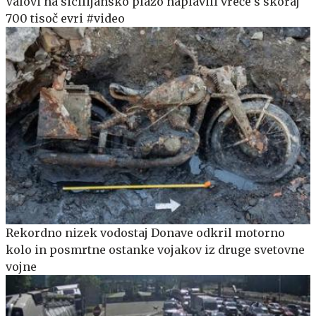
Valovi na sicilijansko plažo naplavili vreče s skoraj
700 tisoč evri #video
Rekordno nizek vodostaj Donave odkril motorno
kolo in posmrtne ostanke vojakov iz druge svetovne
vojne