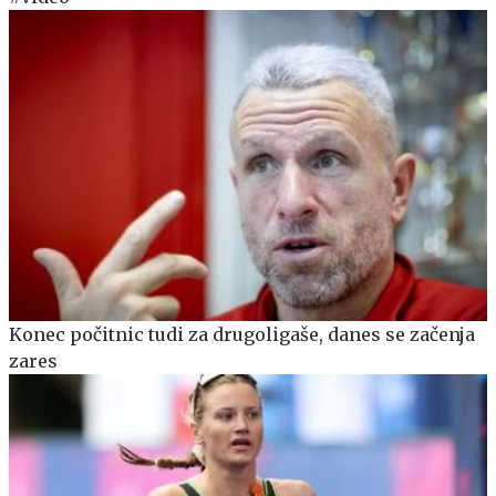
Konec počitnic tudi za drugoligaše, danes se začenja
zares