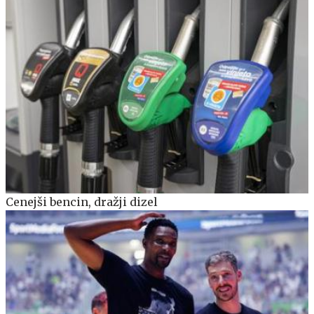
Cenejši bencin, dražji dizel