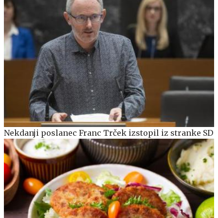
Nekdanji poslanec Franc Trček izstopil iz stranke SD