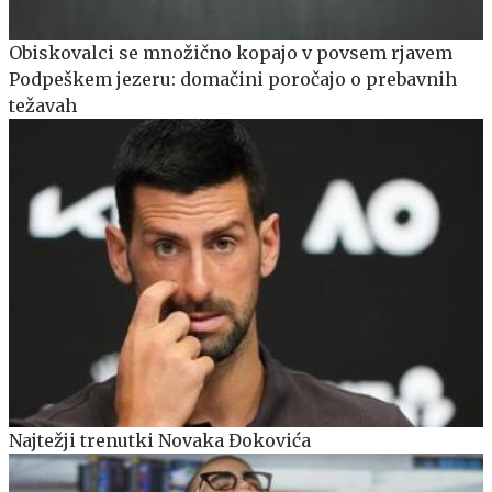
Obiskovalci se množično kopajo v povsem rjavem
Podpeškem jezeru: domačini poročajo o prebavnih
težavah
Najtežji trenutki Novaka Đokovića