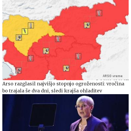
Arso razglasil najvišjo stopnjo ogroženosti: vročina
bo trajala še dva dni, sledi krajša ohladitev