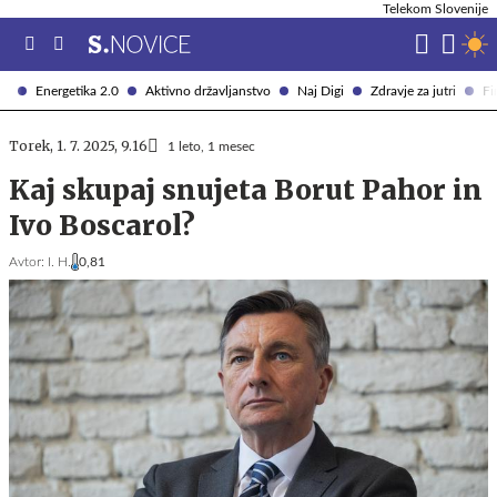
Telekom Slovenije
Energetika 2.0
Aktivno državljanstvo
Naj Digi
Zdravje za jutri
Fi
Torek, 1. 7. 2025, 9.16
1 leto, 1 mesec
Kaj skupaj snujeta Borut Pahor in
Ivo Boscarol?
Avtor:
I. H.
0,81