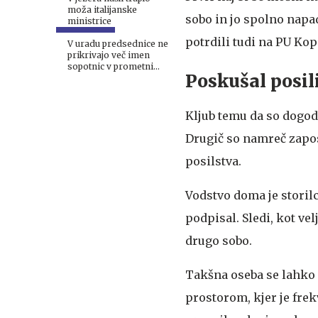
moža italijanske
sobo in jo spolno napa
ministrice
potrdili tudi na PU Kope
V uradu predsednice ne
prikrivajo več imen
sopotnic v prometni
Poskušal posil
nesreči
Kljub temu da so dogode
Drugič so namreč zapos
posilstva.
Vodstvo doma je storilc
podpisal. Sledi, kot ve
drugo sobo.
Takšna oseba se lahko 
prostorom, kjer je fre