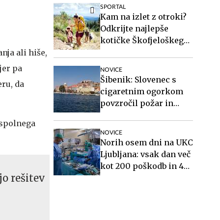
SPORTAL
Kam na izlet z otroki?
Odkrijte najlepše
kotičke Škofjeloškega
hribovja.
nja ali hiše,
jer pa
NOVICE
Šibenik: Slovenec s
ru, da
cigaretnim ogorkom
povzročil požar in
pobegnil
 spolnega
NOVICE
Norih osem dni na UKC
Ljubljana: vsak dan več
kot 200 poškodb in 40
jo rešitev
mavcev