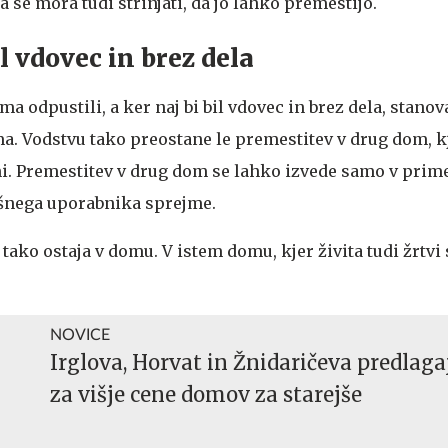
a se mora tudi strinjati, da jo lahko premestijo.
l vdovec in brez dela
 odpustili, a ker naj bi bil vdovec in brez dela, stanova
ma. Vodstvu tako preostane le premestitev v drug dom, k
ni. Premestitev v drug dom se lahko izvede samo v prime
akšnega uporabnika sprejme.
ako ostaja v domu. V istem domu, kjer živita tudi žrtvi
NOVICE
Irglova, Horvat in Žnidaričeva predlaga
za višje cene domov za starejše