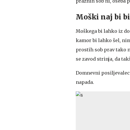
praznih sob ni, oseba p
Moški naj bi bi
Moškega bi lahko iz doma
kamor bi lahko šel, ni
prostih sob prav tako 
se zavod strinja, da t
Domnevni posiljevalec t
napada.