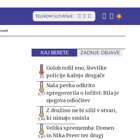
TELEKOM SLOVENIJE
sveti
KAJ BERETE
ZADNJE OBJAVE
Golob trdil eno, številke
policije kažejo drugače
10
Naša pevka odkrito
spregovorila o ločitvi: Bila je
5,77
njegova odločitev
Z družino ne bi silil v stvari,
ki nimajo smisla
5,46
Velika sprememba: Domen
in Nika Prevc ter drugi
5,69