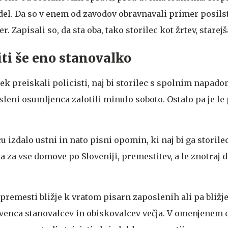
del. Da so v enem od zavodov obravnavali primer posilst
r. Zapisali so, da sta oba, tako storilec kot žrtev, starejš
iti še eno stanovalko
k preiskali policisti, naj bi storilec s spolnim napado
leni osumljenca zalotili minulo soboto. Ostalo pa je le
u izdalo ustni in nato pisni opomin, ki naj bi ga storilec
lja za vse domove po Sloveniji, premestitev, a le znotraj 
premesti bližje k vratom pisarn zaposlenih ali pa bliž
kvenca stanovalcev in obiskovalcev večja. V omenjenem