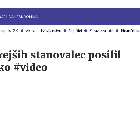
Želite prejemati e-novice?
Uživajmo pametno
OSEL DANES
KRONIKA
rgetika 2.0
Aktivno državljanstvo
Naj Digi
Zdravje za jutri
Finančni na
ejših stanovalec posilil
ko #video