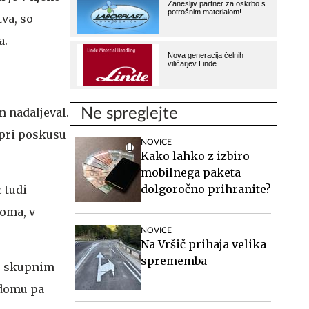
va, so
a.
m nadaljeval.
Ne spreglejte
 pri poskusu
NOVICE
Kako lahko z izbiro
mobilnega paketa
dolgoročno prihranite?
 tudi
doma, v
NOVICE
Na Vršič prihaja velika
sprememba
je skupnim
 domu pa