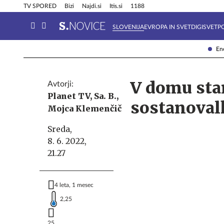
Info in obvestila
Tehnik
TV SPORED
Bizi
Najdi.si
Itis.si
1188
SLOVENIJA
EVROPA IN SVET
DIGISVET
P
Ene
V domu star
Avtorji:
Planet TV,
Sa. B.,
sostanoval
Mojca Klemenčič
Sreda,
8. 6. 2022,
21.27
4 leta, 1 mesec
2,25
25