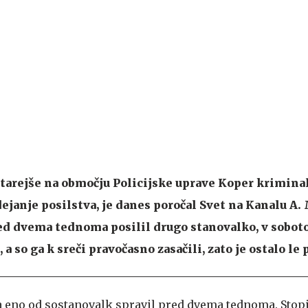
tarejše na območju Policijske uprave Koper kriminal
ejanje posilstva, je danes poročal Svet na Kanalu A. 
red dvema tednoma posilil drugo stanovalko, v soboto
 a so ga k sreči pravočasno zasačili, zato je ostalo le 
a eno od sostanovalk spravil pred dvema tednoma. Stopil