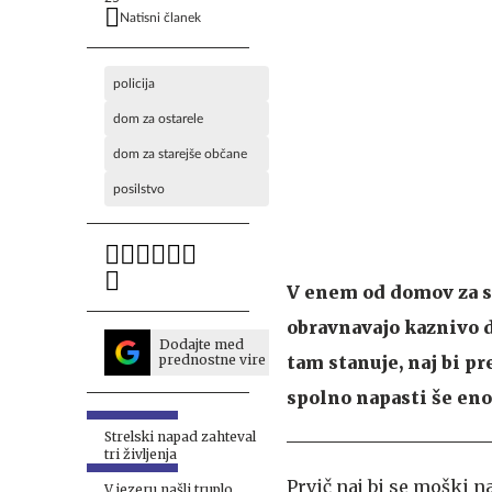
Natisni članek
policija
dom za ostarele
dom za starejše občane
posilstvo
V enem od domov za s
obravnavajo kaznivo d
Dodajte med
prednostne vire
tam stanuje, naj bi p
spolno napasti še eno,
Strelski napad zahteval
tri življenja
Prvič naj bi se moški n
V jezeru našli truplo