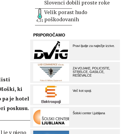
Slovenci dobili proste roke
Velik porast hudo
poškodovanih
4,31
isti
Moški, ki
 pa je hotel
pri poskusu.
 je v njeno