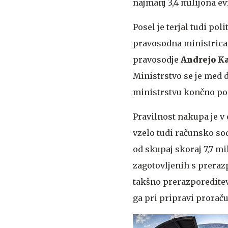
najmanj 3,4 milijona e
Posel je terjal tudi pol
pravosodna ministrica
pravosodje
Andrejo Ka
Ministrstvo se je med 
ministrstvu končno por
Pravilnost nakupa je v
vzelo tudi računsko sod
od skupaj skoraj 7,7 mi
zagotovljenih s preraz
takšno prerazporeditev
ga pri pripravi proraču