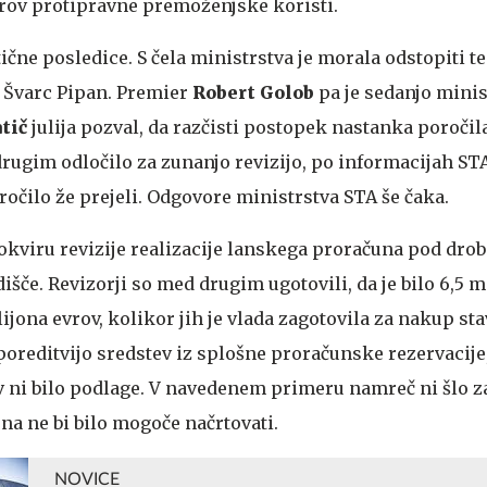
vrov protipravne premoženjske koristi.
itične posledice. S čela ministrstva je morala odstopiti t
 Švarc Pipan. Premier
Robert Golob
pa je sedanjo minis
tič
julija pozval, da razčisti postopek nastanka poročil
drugim odločilo za zunanjo revizijo, po informacijah ST
očilo že prejeli. Odgovore ministrstva STA še čaka.
 okviru revizije realizacije lanskega proračuna pod dro
išče. Revizorji so med drugim ugotovili, da je bilo 6,5 m
lijona evrov, kolikor jih je vlada zagotovila za nakup sta
poreditvijo sredstev iz splošne proračunske rezervacije
 ni bilo podlage. V navedenem primeru namreč ni šlo z
na ne bi bilo mogoče načrtovati.
NOVICE