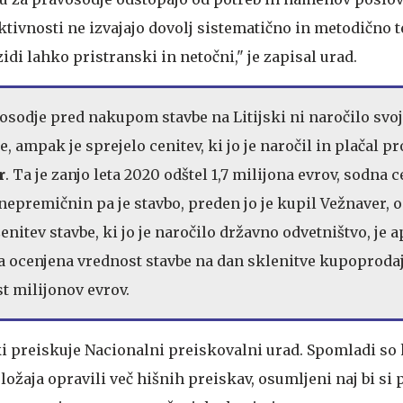
ktivnosti ne izvajajo dovolj sistematično in metodično t
idi lahko pristranski in netočni," je zapisal urad.
osodje pred nakupom stavbe na Litijski ni naročilo svo
, ampak je sprejelo cenitev, ki jo je naročil in plačal p
r
. Ta je zanjo leta 2020 odštel 1,7 milijona evrov, sodna 
nepremičnin pa je stavbo, preden jo je kupil Vežnaver, 
Cenitev stavbe, ki jo je naročilo državno odvetništvo, je a
na ocenjena vrednost stavbe na dan sklenitve kupoproda
t milijonov evrov.
ki preiskuje Nacionalni preiskovalni urad. Spomladi so 
ožaja opravili več hišnih preiskav, osumljeni naj bi si 