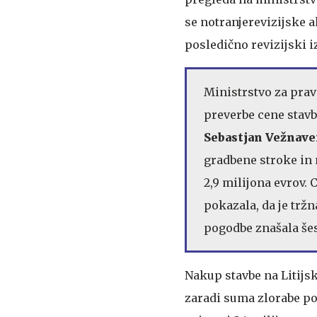
se notranjerevizijske a
posledično revizijski iz
Ministrstvo za prav
preverbe cene stavbe
Sebastjan Vežnave
gradbene stroke in 
2,9 milijona evrov. 
pokazala, da je trž
pogodbe znašala šes
Nakup stavbe na Litijs
zaradi suma zlorabe pol