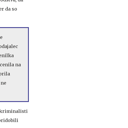
er da so
je
rodajalec
cenilka
ocenila na
prila
jne
kriminalisti
pridobili