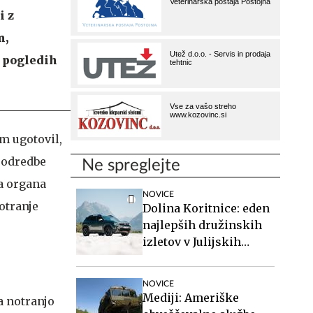
i z
n,
h pogledih
m ugotovil,
i odredbe
Ne spreglejte
ca organa
NOVICE
otranje
Dolina Koritnice: eden
najlepših družinskih
izletov v Julijskih
Alpah
NOVICE
Mediji: Ameriške
a notranjo