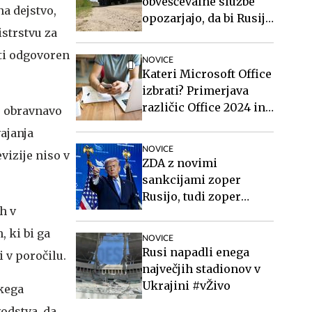
obveščevalne službe
na dejstvo,
opozarjajo, da bi Rusija
istrstvu za
lahko že kmalu
preizkusila Nato
ati odgovoren
NOVICE
Kateri Microsoft Office
izbrati? Primerjava
različic Office 2024 in
o obravnavo
Office 2021.
vajanja
NOVICE
vizije niso v
ZDA z novimi
sankcijami zoper
Rusijo, tudi zoper
h v
Putina
, ki bi ga
NOVICE
Rusi napadli enega
 v poročilu.
največjih stadionov v
Ukrajini #vŽivo
skega
odstva, da