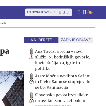
TELEKOM SLOVENIJE
sveti
KAJ BERETE
ZADNJE OBJAVE
upa
Ana Tavčar srečna v novi
službi: Ni hodniških govoric,
7,83
kavic, šušljanja, igric in
politike
Arso: Močna nevihta v Sežani
in Pivki. Samo še stopnjevalo
7,79
se bo. #animacija
Slovenska pevka brez dlake
na jeziku: Sem v celibatu in
6,88