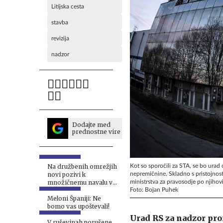
Litijska cesta
stavba
revizija
nadzor
Dodajte med
prednostne vire
Kot so sporočili za STA, se bo urad
Na družbenih omrežjih
nepremičnine. Skladno s pristojnost
novi pozivi k
ministrstva za pravosodje po njihovi
množičnemu navalu v
Foto: Bojan Puhek
Ceuto
Meloni Španiji: Ne
bomo vas upoštevali!
Urad RS za nadzor pro
V ruševinah porušene