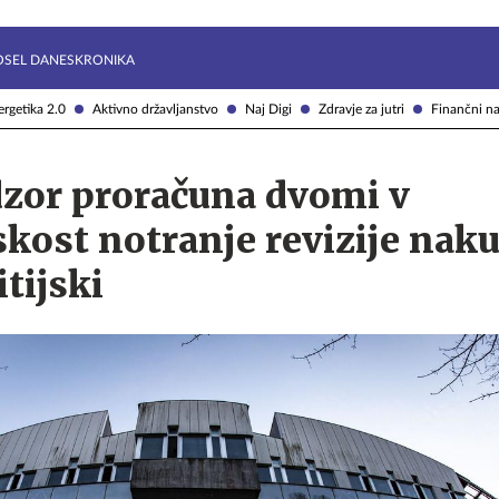
Želite prejemati e-novice?
Uživajmo pametno
OSEL DANES
KRONIKA
rgetika 2.0
Aktivno državljanstvo
Naj Digi
Zdravje za jutri
Finančni na
dzor proračuna dvomi v
kost notranje revizije nak
tijski