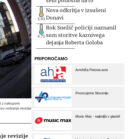
sem ponosna na to
Nova odkritja v izsušeni
Donavi
5,43
Rok Snežič policiji naznanil
sum storitve kaznivega
4,75
dejanja Roberta Goloba
ezi z nakupom
ov notranje revizije
je revizije