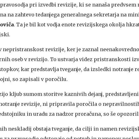
 pravosodja pri izvedbi revizije, ki se nanaša predvsem 
dena na zahtevo tedanjega generalnega sekretarja na min
oviča
. Ta je bil kot vodja enote revizijskega okolja hkr
jski.
v nepristranskost revizije, ker je zaznal neenakovredn
nih oseb v revizijo. To ustvarja videz pristranskosti iz
topkov, kar predstavlja tveganje, da izsledki notranje re
ojni, so zapisali v poročilu.
zijo kljub sumom storitve kaznivih dejanj, predstavljeni
otranje revizije, ni pripravila poročila o nepravilnostih
dstojniku in uradu za nadzor proračuna, so še opozorili
ih neskladij obstaja tveganje, da cilji in namen revizij
u za pravosodje odstopajo od potreb in namenov poslov