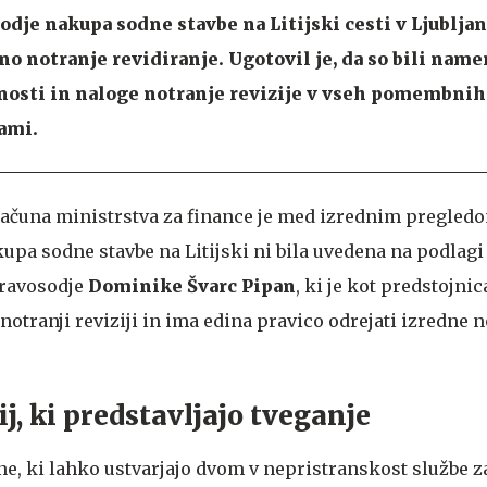
odje nakupa sodne stavbe na Litijski cesti v Ljubljan
o notranje revidiranje. Ugotovil je, da so bili name
rnosti in naloge notranje revizije v vseh pomembni
ami.
ačuna ministrstva za finance je med izrednim pregledo
kupa sodne stavbe na Litijski ni bila uvedena na podlag
pravosodje
Dominike Švarc Pipan
, ki je kot predstojni
tranji reviziji in ima edina pravico odrejati izredne n
j, ki predstavljajo tveganje
ne, ki lahko ustvarjajo dvom v nepristranskost službe z