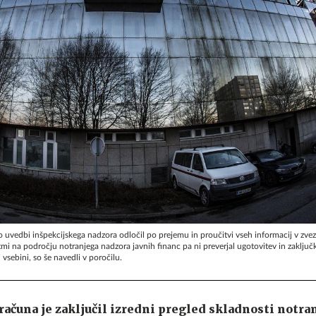
 o uvedbi inšpekcijskega nadzora odločil po prejemu in proučitvi vseh informacij v zv
mi na področju notranjega nadzora javnih financ pa ni preverjal ugotovitev in zaključk
 vsebini, so še navedli v poročilu.
računa je zaključil izredni pregled skladnosti notran