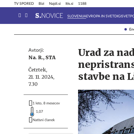
Info in obvestila
Tehnik
TV SPORED
Bizi
Najdi.si
Itis.si
1188
SLOVENIJA
EVROPA IN SVET
DIGISVET
P
Ene
Urad za na
Avtorji:
Na. R.,
STA
nepristrans
Četrtek,
stavbe na Li
21. 11. 2024,
7.30
1 leto, 8 mesecev
1,07
Natisni članek