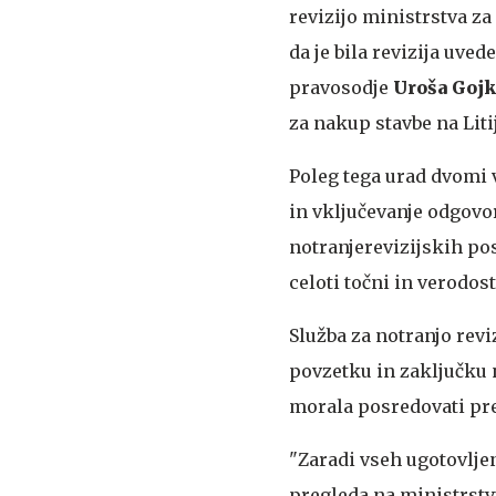
revizijo ministrstva za
da je bila revizija uve
pravosodje
Uroša Gojk
za nakup stavbe na Liti
Poleg tega urad dvomi 
in vključevanje odgovor
notranjerevizijskih pos
celoti točni in verodost
Služba za notranjo revi
povzetku in zaključku n
morala posredovati pre
"Zaradi vseh ugotovljen
pregleda na ministrstv