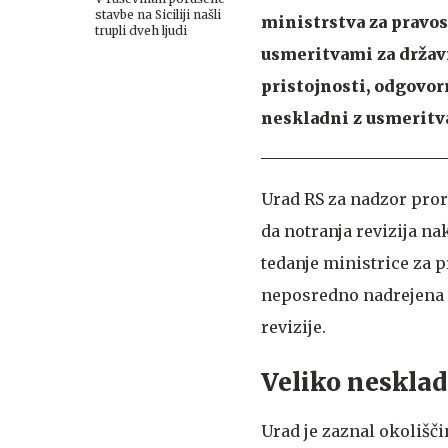
stavbe na Siciliji našli
ministrstva za pravos
trupli dveh ljudi
usmeritvami za državn
pristojnosti, odgovo
neskladni z usmeritv
Urad RS za nadzor pror
da notranja revizija na
tedanje ministrice za 
neposredno nadrejena no
revizije.
Veliko neskladi
Urad je zaznal okolišči