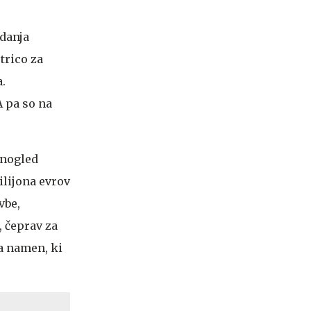
edanja
trico za
a.
A pa so na
bnogled
ilijona evrov
vbe,
, čeprav za
a namen, ki