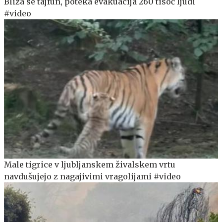
Bliža se tajfun, poteka evakuacija 260 tisoč ljudi
#video
Male tigrice v ljubljanskem živalskem vrtu
navdušujejo z nagajivimi vragolijami #video