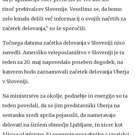
tisoč prebivalcev Slovenije. Veselimo se, da bomo
zelo kmalu delili več informacij o svojih načrtih za
začetek delovanja," so še sporočili.
Točnega datuma začetka delovanja v Sloveniji niso
navedli. Ameriško veleposlaništvo v Sloveniji je ta
teden za 20. maj napovedalo poseben dogodek, na
katerem bodo zaznamovali začetek delovanja Uberja
v Sloveniji.
Na ministrstvu za okolje, podnebje in energijo so ta
teden povedali, da so jim predstavniki Uberja na
sestanku sredi aprila pojasnili, da nameravajo
delovati na širšem območju Ljubljane, in sicer kot
klicna platforma, ki povezuje uporabnike z izvajalci