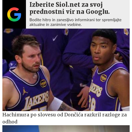
Izberite Siol.net za svoj
prednostni vir na Googlu.
Bodite hitro in zanesljivo informirani ter spremljajte
aktualne in zanimive vsebine.
Hachimura po slovesu od Dončića razkril razloge za
odhod