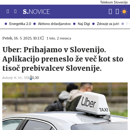
Telekom Slovenije
Energetika 2.0
Aktivno državljanstvo
Naj Digi
Zdravje za jutri
Fi
Petek, 16. 5. 2025, 10.13
1 leto, 2 meseca
Uber: Prihajamo v Slovenijo.
Aplikacijo preneslo že več kot sto
tisoč prebivalcev Slovenije.
Avtorji:
K. M.,
STA
0,30