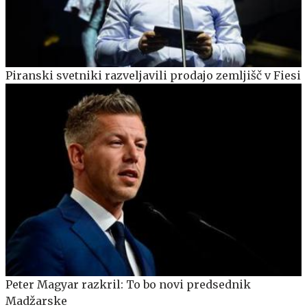
Piranski svetniki razveljavili prodajo zemljišč v Fiesi
Peter Magyar razkril: To bo novi predsednik
Madžarske