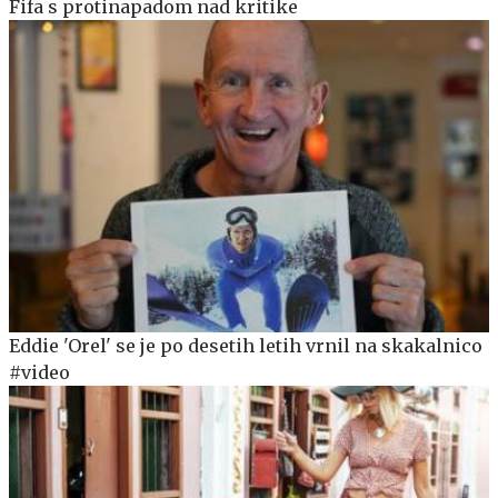
Fifa s protinapadom nad kritike
Eddie 'Orel' se je po desetih letih vrnil na skakalnico
#video