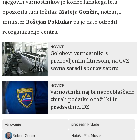
njegovih varnostnikov je konec lanskega leta
opozorila tudi tožilka
Mateja Gončin
, notranji
minister
Boštjan Poklukar
pa je nato odredil
reorganizacijo centra.
NOVICE
Golobovi varnostniki s
prenovljenim fitnesom, na CVZ
savna zaradi sporov zaprta
NOVICE
Varnostniki naj bi nepooblaščeno
zbirali podatke o tožilki in
predsednici DZ
varovanje
predsednik vlade
Robert Golob
Nataša Pirc Musar