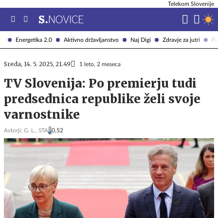
Telekom Slovenije
Energetika 2.0
Aktivno državljanstvo
Naj Digi
Zdravje za jutri
Fi
Sreda, 14. 5. 2025, 21.49
1 leto, 2 meseca
TV Slovenija: Po premierju tudi
predsednica republike želi svoje
varnostnike
Avtorji:
G. L.,
STA
0,52