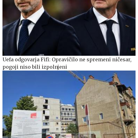
Uefa odgovarja Fifi: Opravičilo ne spremeni ničesar,
pogoji niso bili izpolnjeni