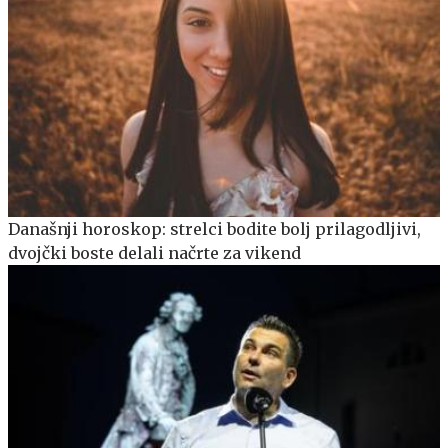
Današnji horoskop: strelci bodite bolj prilagodljivi,
dvojčki boste delali načrte za vikend