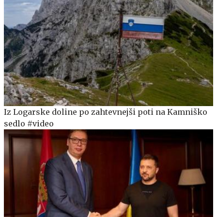
Iz Logarske doline po zahtevnejši poti na Kamniško
sedlo #video