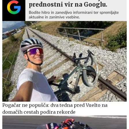
prednostni vir na Googlu.
Bodite hitro in zanesljivo informirani ter spremljajte
aktualne in zanimive vsebine.
Pogačar ne popušča: dva tedna pred Vuelto na
domačih cestah podira rekorde