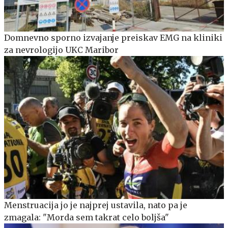
Domnevno sporno izvajanje preiskav EMG na kliniki
za nevrologijo UKC Maribor
Menstruacija jo je najprej ustavila, nato pa je
zmagala: "Morda sem takrat celo boljša"