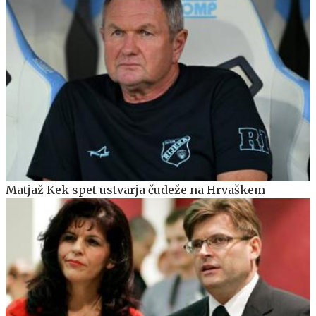
Matjaž Kek spet ustvarja čudeže na Hrvaškem