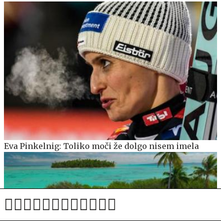
Eva Pinkelnig: Toliko moči že dolgo nisem imela