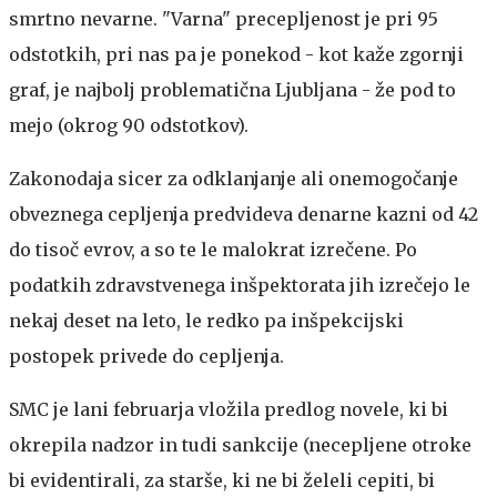
smrtno nevarne. "Varna" precepljenost je pri 95
odstotkih, pri nas pa je ponekod - kot kaže zgornji
graf, je najbolj problematična Ljubljana - že pod to
mejo (okrog 90 odstotkov).
Zakonodaja sicer za odklanjanje ali onemogočanje
obveznega cepljenja predvideva denarne kazni od 42
do tisoč evrov, a so te le malokrat izrečene. Po
podatkih zdravstvenega inšpektorata jih izrečejo le
nekaj deset na leto, le redko pa inšpekcijski
postopek privede do cepljenja.
SMC je lani februarja vložila predlog novele, ki bi
okrepila nadzor in tudi sankcije (necepljene otroke
bi evidentirali, za starše, ki ne bi želeli cepiti, bi