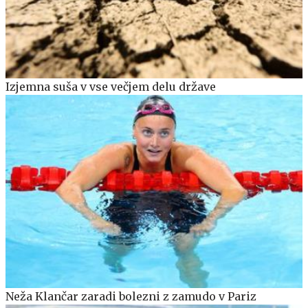
Izjemna suša v vse večjem delu države
Neža Klančar zaradi bolezni z zamudo v Pariz