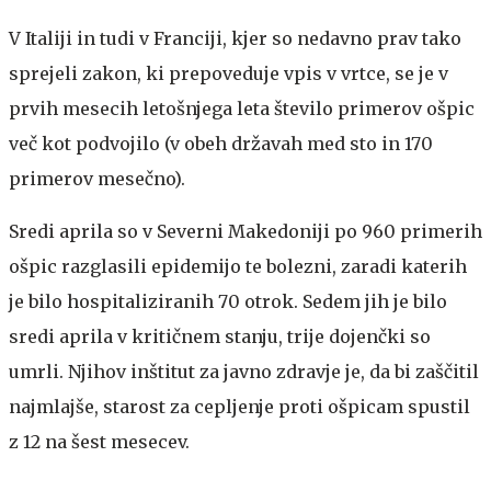
V Italiji in tudi v Franciji, kjer so nedavno prav tako
sprejeli zakon, ki prepoveduje vpis v vrtce, se je v
prvih mesecih letošnjega leta število primerov ošpic
več kot podvojilo (v obeh državah med sto in 170
primerov mesečno).
Sredi aprila so v Severni Makedoniji po 960 primerih
ošpic razglasili epidemijo te bolezni, zaradi katerih
je bilo hospitaliziranih 70 otrok. Sedem jih je bilo
sredi aprila v kritičnem stanju, trije dojenčki so
umrli. Njihov inštitut za javno zdravje je, da bi zaščitil
najmlajše, starost za cepljenje proti ošpicam spustil
z 12 na šest mesecev.