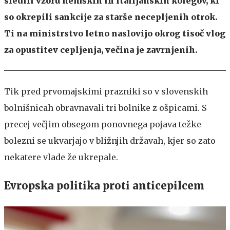
sledili vzoru nemških in italijanskih kolegov, ki
so okrepili sankcije za starše necepljenih otrok.
Ti na ministrstvo letno naslovijo okrog tisoč vlog
za opustitev cepljenja, večina je zavrnjenih.
Tik pred prvomajskimi prazniki so v slovenskih
bolnišnicah obravnavali tri bolnike z ošpicami. S
precej večjim obsegom ponovnega pojava težke
bolezni se ukvarjajo v bližnjih državah, kjer so zato
nekatere vlade že ukrepale.
Evropska politika proti anticepilcem