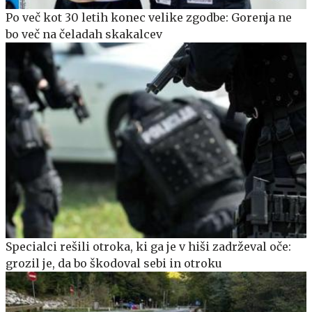
Po več kot 30 letih konec velike zgodbe: Gorenja ne
bo več na čeladah skakalcev
Specialci rešili otroka, ki ga je v hiši zadrževal oče:
grozil je, da bo škodoval sebi in otroku