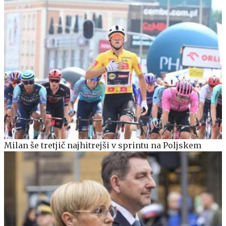
Milan še tretjič najhitrejši v sprintu na Poljskem