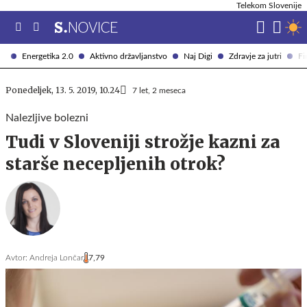
Telekom Slovenije
Energetika 2.0
Aktivno državljanstvo
Naj Digi
Zdravje za jutri
Fi
Ponedeljek, 13. 5. 2019, 10.24
7 let, 2 meseca
Nalezljive bolezni
Tudi v Sloveniji strožje kazni za
starše necepljenih otrok?
Avtor:
Andreja Lončar
7,79