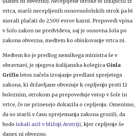
(danes ni obvezno). Necepljene otroke bi izključili iz
vrtca, starši necepljenih osnovnošolskih otrok pa bi
morali plačati do 2.500 evrov kazni. Prepovedi vpisa
v šolo zakon ne predvideva, saj je osnovna šola po
zakonu obvezna, medtem ko obiskovanje vrtca ni.
Medtem ko je predlog nemškega ministra še v
obravnavi, je njegova italijanska kolegica
Giula
Grillo
letos začela izvajanje predlani sprejetega
zakona, ki državljane obvezuje k cepljenju proti 12
boleznim, otrokom pa prepoveduje vstop v šole in
vrtce, če ne prinesejo dokazila o cepljenju. Omenimo,
da so starši v času sprejemanja zakona grozili, da
bodo
iskali azil v bližnji Avstriji
, kjer cepljenje še
danes ni obvezno.