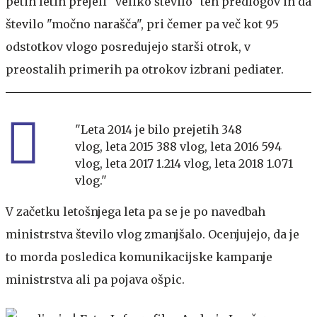
petih letih prejeli "veliko število" teh predlogov in da
število "močno narašča", pri čemer pa več kot 95
odstotkov vlogo posredujejo starši otrok, v
preostalih primerih pa otrokov izbrani pediater.
"Leta 2014 je bilo prejetih 348
vlog, leta 2015 388 vlog, leta 2016 594
vlog, leta 2017 1.214 vlog, leta 2018 1.071
vlog."
V začetku letošnjega leta pa se je po navedbah
ministrstva število vlog zmanjšalo. Ocenjujejo, da je
to morda posledica komunikacijske kampanje
ministrstva ali pa pojava ošpic.