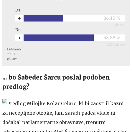
Da.
+
36,12 %
766 glasov
Ne.
+
63,88 %
1355 glasov
Oddanih
2121
glasov
... bo Šabeder Šarcu poslal podoben
predlog?