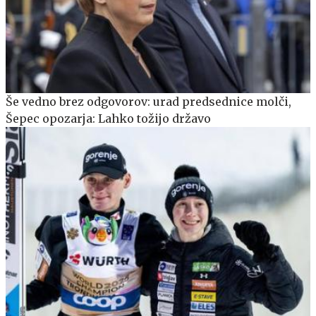
Še vedno brez odgovorov: urad predsednice molči,
Šepec opozarja: Lahko tožijo državo