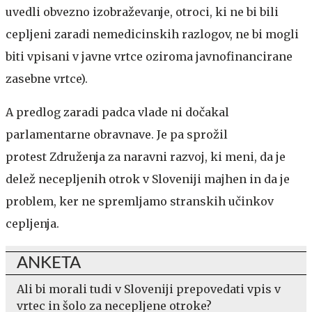
uvedli obvezno izobraževanje, otroci, ki ne bi bili
cepljeni zaradi nemedicinskih razlogov, ne bi mogli
biti vpisani v javne vrtce oziroma javnofinancirane
zasebne vrtce).
A predlog zaradi padca vlade ni dočakal
parlamentarne obravnave. Je pa sprožil
protest Združenja za naravni razvoj, ki meni, da je
delež necepljenih otrok v Sloveniji majhen in da je
problem, ker ne spremljamo stranskih učinkov
cepljenja.
ANKETA
Ali bi morali tudi v Sloveniji prepovedati vpis v
vrtec in šolo za necepljene otroke?