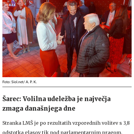
Foto: Siol.net/ A. P. K.
Šarec: Volilna udeležba je največja
zmaga današnjega dne
Stranka LMŠ je po rezultatih vzporednih volitev s 3,8
odstotka glasov tik pod parlamentarnim pragom.