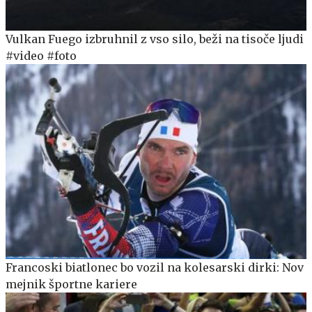
Vulkan Fuego izbruhnil z vso silo, beži na tisoče ljudi
#video #foto
Francoski biatlonec bo vozil na kolesarski dirki: Nov
mejnik športne kariere