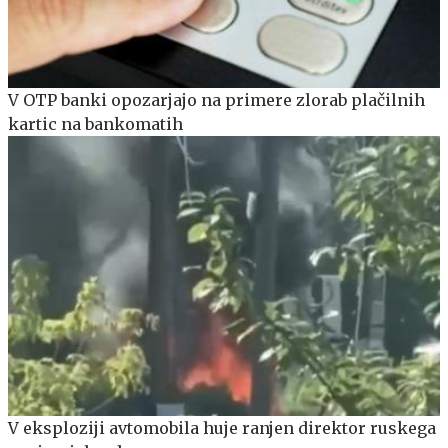
V OTP banki opozarjajo na primere zlorab plačilnih
kartic na bankomatih
V eksploziji avtomobila huje ranjen direktor ruskega