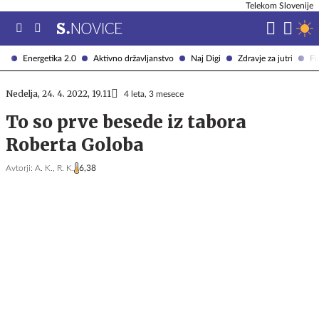
Telekom Slovenije
Energetika 2.0
Aktivno državljanstvo
Naj Digi
Zdravje za jutri
Fi
Nedelja, 24. 4. 2022, 19.11
4 leta, 3 mesece
To so prve besede iz tabora
Roberta Goloba
Avtorji:
A. K.,
R. K.
6,38