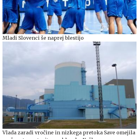
Mladi Slovenci še naprej blestijo
Vlada zaradi vročine in nizkega pretoka Save omejila