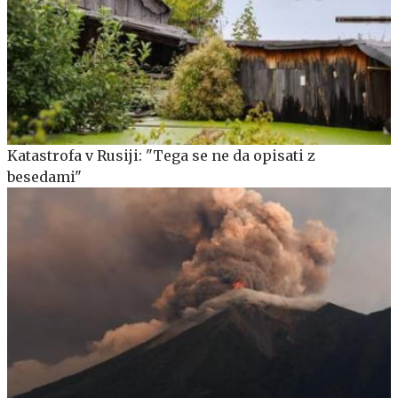
Katastrofa v Rusiji: "Tega se ne da opisati z
besedami"