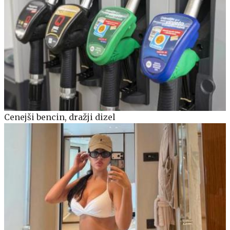
Cenejši bencin, dražji dizel