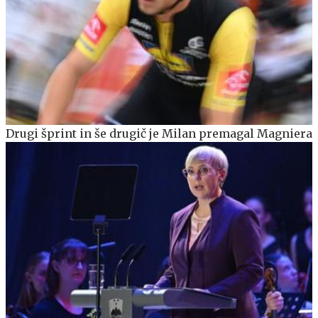
Drugi šprint in še drugič je Milan premagal Magniera