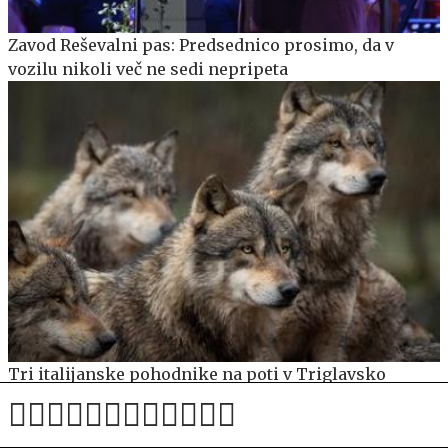
Zavod Reševalni pas: Predsednico prosimo, da v
vozilu nikoli več ne sedi nepripeta
Tri italijanske pohodnike na poti v Triglavsko
pogorje presenetil trop volkov