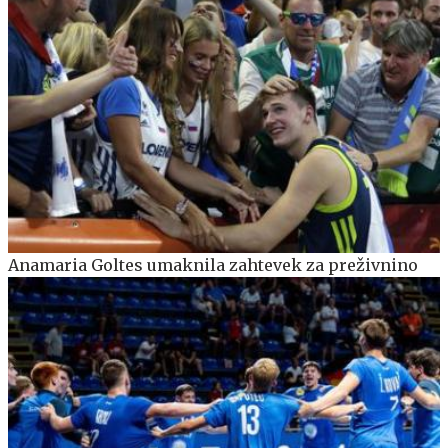
Anamaria Goltes umaknila zahtevek za preživnino