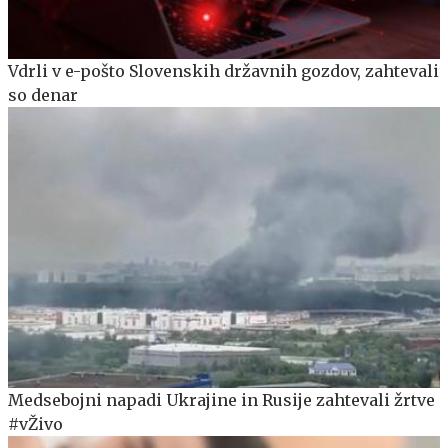
Vdrli v e-pošto Slovenskih državnih gozdov, zahtevali
so denar
Medsebojni napadi Ukrajine in Rusije zahtevali žrtve
#vŽivo