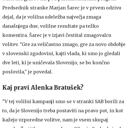
Predsednik stranke Marjan Šarec je v prvem odzivu
dejal, da je volilna udeležba največja zmaga
današnjega dne, volilne rezultate pa težko
komentira. Šarec je v izjavi čestital zmagovalcu
volitev. "Gre za veličastno zmago, gre za novo obdobje
v slovenski zgodovini, kajti vlada, ki smo jo gledali
dve leti, ki je uničevala Slovenijo, se bo končno
poslovila," je povedal.
Kaj pravi Alenka Bratušek?
"V tej volilni kampanji smo se v stranki SAB borili za
to, da je Slovenijo treba postaviti na pravo pot, in kot
kažejo vzporedne volitve, nam je vsem skupaj