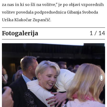
za nas in ki so šli na volitve," je po objavi vzporednih
volitev povedala podpredsednica Gibanja Svoboda
Urška Klakočar Zupančič.
Fotogalerija
1
/ 14