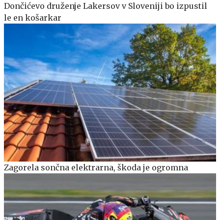
Dončićevo druženje Lakersov v Sloveniji bo izpustil
le en košarkar
Zagorela sončna elektrarna, škoda je ogromna