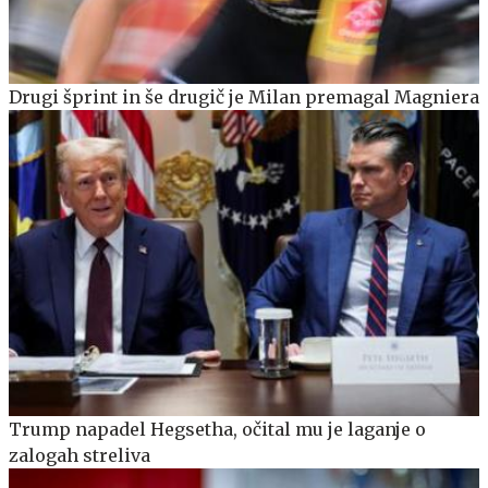
Drugi šprint in še drugič je Milan premagal Magniera
Trump napadel Hegsetha, očital mu je laganje o
zalogah streliva