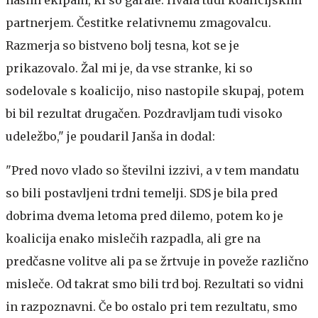
našim ekipam, ki so garale. Hvala tudi koalicijskim
partnerjem. Čestitke relativnemu zmagovalcu.
Razmerja so bistveno bolj tesna, kot se je
prikazovalo. Žal mi je, da vse stranke, ki so
sodelovale s koalicijo, niso nastopile skupaj, potem
bi bil rezultat drugačen. Pozdravljam tudi visoko
udeležbo," je poudaril Janša in dodal:
"Pred novo vlado so številni izzivi, a v tem mandatu
so bili postavljeni trdni temelji. SDS je bila pred
dobrima dvema letoma pred dilemo, potem ko je
koalicija enako mislečih razpadla, ali gre na
predčasne volitve ali pa se žrtvuje in poveže različno
misleče. Od takrat smo bili trd boj. Rezultati so vidni
in razpoznavni. Če bo ostalo pri tem rezultatu, smo