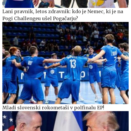
Lani pravnik, letos zdravnik: kdo je Nemec, ki je na
Pogi Challengeu ušel Pogačarju?
Mladi slovenski rokometaši v polfinalu EP!