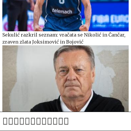
Sekulić razkril seznam: vračata se Nikolić in Čančar,
zraven zlata Joksimović in Bojović