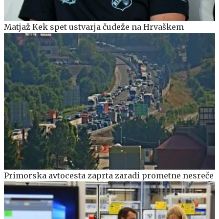
Matjaž Kek spet ustvarja čudeže na Hrvaškem
Primorska avtocesta zaprta zaradi prometne nesreče