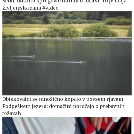
Sendi odkrito spregovorila tudi o ločitvi: To je moja
življenjska rana #video
Obiskovalci se množično kopajo v povsem rjavem
Podpeškem jezeru: domačini poročajo o prebavnih
težavah