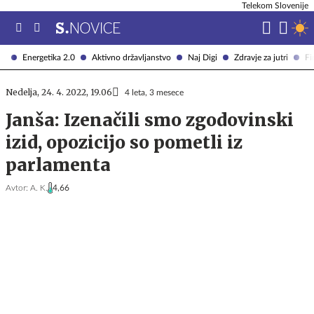
Telekom Slovenije
Energetika 2.0
Aktivno državljanstvo
Naj Digi
Zdravje za jutri
Fi
Nedelja, 24. 4. 2022, 19.06
4 leta, 3 mesece
Janša: Izenačili smo zgodovinski
izid, opozicijo so pometli iz
parlamenta
Avtor:
A. K.
4,66