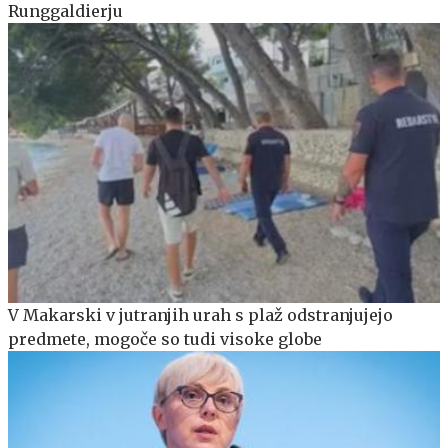
Runggaldierju
V Makarski v jutranjih urah s plaž odstranjujejo
predmete, mogoče so tudi visoke globe