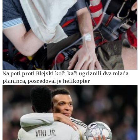
Na poti proti Blejski koči kači ugriznili dva mlada
planinca, posredoval je helikopter