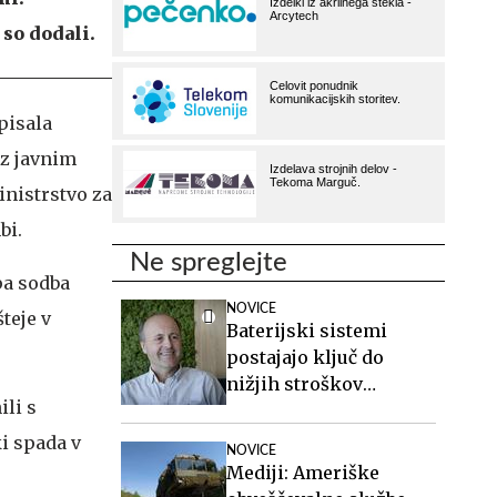
so dodali.
pisala
z javnim
inistrstvo za
bi.
Ne spreglejte
pa sodba
NOVICE
teje v
Baterijski sistemi
postajajo ključ do
nižjih stroškov
ili s
elektrike v podjetjih
ki spada v
NOVICE
Mediji: Ameriške