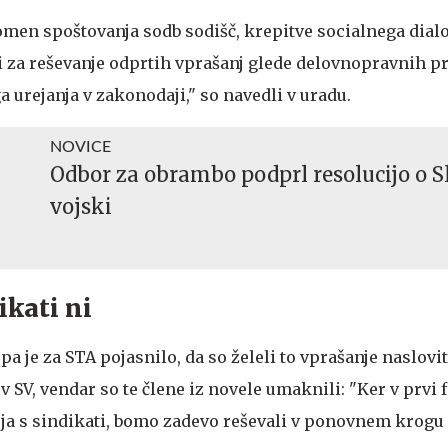
en spoštovanja sodb sodišč, krepitve socialnega dialo
i za reševanje odprtih vprašanj glede delovnopravnih pr
 urejanja v zakonodaji," so navedli v uradu.
NOVICE
Odbor za obrambo podprl resolucijo o S
vojski
ikati ni
 je za STA pojasnilo, da so želeli to vprašanje naslovi
v SV, vendar so te člene iz novele umaknili: "Ker v prvi 
ja s sindikati, bomo zadevo reševali v ponovnem krogu