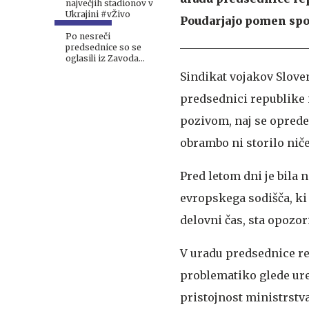
največjih stadionov v
Ukrajini #vŽivo
Poudarjajo pomen spoš
Po nesreči
predsednice so se
oglasili iz Zavoda
Reševalni pas, to jo
Sindikat vojakov Sloven
prosijo
predsednici republike 
pozivom, naj se opredel
obrambo ni storilo nič
Pred letom dni je bila 
evropskega sodišča, ki 
delovni čas, sta opozor
V uradu predsednice re
problematiko glede urej
pristojnost ministrstv