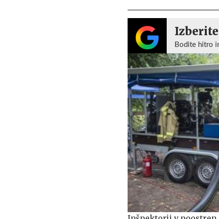
Izberite
Bodite hitro i
Inšpektorji v poostren