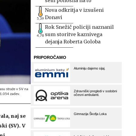
sem ponosna na to
Nova odkritja v izsušeni
Donavi
5,39
Rok Snežič policiji naznanil
sum storitve kaznivega
4,78
dejanja Roberta Goloba
asu straže v SV na
 1.054 zadev.
la, naj se
ski (SV). V
ni.