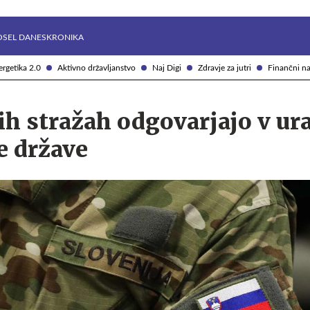
Želite prejemati e-novice?
Uživajmo pametno
OSEL DANES
KRONIKA
rgetika 2.0
Aktivno državljanstvo
Naj Digi
Zdravje za jutri
Finančni na
ih stražah odgovarjajo v ur
e države