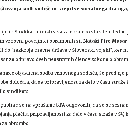
tovanja sodb sodišč in krepitve socialnega dialoga, 
ije in Sindikat ministrstva za obrambo sta v tem tednu 
in vrhovni poveljnici obrambnih sil
Nataši Pirc Musar
i do "razkroja pravne države v Slovenski vojski", ker m
esar za odpravo dveh neustavnih členov zakona o obram
namreč objavljena sodba vrhovnega sodišča, še pred njo 
obe določata, da se pripravljenost za delo v času straže š
ila sindikata.
publike so na vprašanje STA odgovorili, da so se seznan
anja plačila pripravljenosti za delo v času straže v SV, 
a za obrambo.