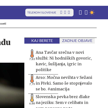
TELEKOM SLOVENIJE
sveti
adu
KAJ BERETE
ZADNJE OBJAVE
Ana Tavčar srečna v novi
službi: Ni hodniških govoric,
7,83
kavic, šušljanja, igric in
politike
Arso: Močna nevihta v Sežani
in Pivki. Samo še stopnjevalo
7,79
se bo. #animacija
Slovenska pevka brez dlake
na jeziku: Sem v celibatu in
6,88