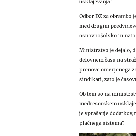
usklajevanja."
Odbor DZ za obrambo je 
med drugim predvideva 
osnovnošolsko in nato 
Ministrstvo je dejalo,
delovnem času na straži
prenove omenjenega zak
sindikati, zato je časo
Ob tem so na ministrstv
medresorskem usklajeva
je vprašanje dodatkov, 
plačnega sistema".