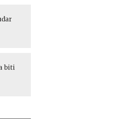
udar
 biti