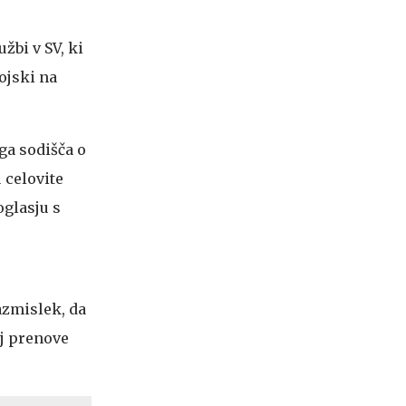
žbi v SV, ki
ojski na
ga sodišča o
 celovite
glasju s
azmislek, da
aj prenove