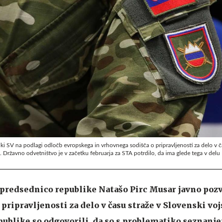
i SV na podlagi odločb evropskega in vrhovnega sodišča o pripravljenosti za delo v č
b. Državno odvetništvo je v začetku februarja za STA potrdilo, da ima glede tega v delu
 predsednico republike Natašo Pirc Musar javno pozva
pripravljenosti za delo v času straže v Slovenski voj
ublike so odgovorili, da so s problematiko seznanje