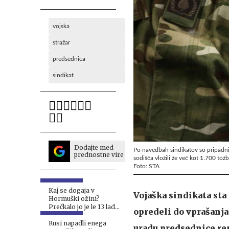
vojska
stražar
predsednica
sindikat
Dodajte med
Po navedbah sindikatov so pripadnik
prednostne vire
sodišča vložili že več kot 1.700 tož
Foto: STA
Kaj se dogaja v
Vojaška sindikata sta
Hormuški ožini?
Prečkalo jo je le 13 ladij.
opredeli do vprašanja 
#vŽivo
Rusi napadli enega
uradu predsednice rep