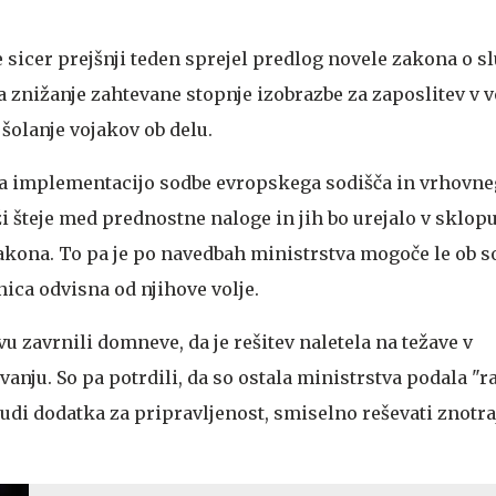
sicer prejšnji teden sprejel predlog novele zakona o slu
znižanje zahtevane stopnje izobrazbe za zaposlitev v v
šolanje vojakov ob delu.
 da implementacijo sodbe evropskega sodišča in vrhovne
 šteje med prednostne naloge in jih bo urejalo v sklopu
ona. To pa je po navedbah ministrstva mogoče le ob so
vnica odvisna od njihove volje.
u zavrnili domneve, da je rešitev naletela na težave v
nju. So pa potrdili, da so ostala ministrstva podala "r
tudi dodatka za pripravljenost, smiselno reševati znotr