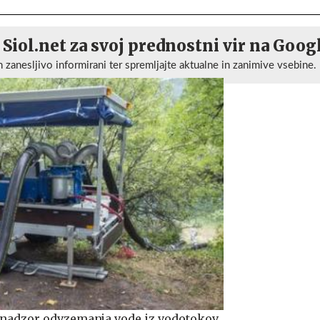
 Siol.net za svoj prednostni vir na Goog
n zanesljivo informirani ter spremljajte aktualne in zanimive vsebine.
 nadzor odvzemanja vode iz vodotokov