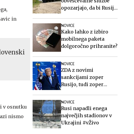
obveščevalne službe
opozarjajo, da bi Rusija
ga,
lahko že kmalu
avic in
preizkusila Nato
NOVICE
Kako lahko z izbiro
mobilnega paketa
dolgoročno prihranite?
lovenski
NOVICE
ZDA z novimi
sankcijami zoper
Rusijo, tudi zoper
Putina
NOVICE
ti v osnutku
Rusi napadli enega
največjih stadionov v
fazi nismo
Ukrajini #vŽivo