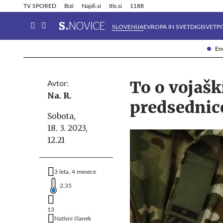
Info in obvestila
Tehnik
TV SPORED
Bizi
Najdi.si
Itis.si
1188
SLOVENIJA
EVROPA IN SVET
DIGISVET
P
Ene
To o vojašk
Avtor:
Na. R.
predsednic
Sobota,
18. 3. 2023,
12.21
3 leta, 4 mesece
2,35
13
Natisni članek