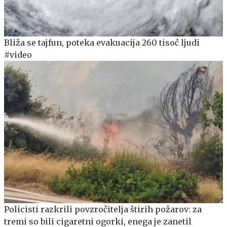
Bliža se tajfun, poteka evakuacija 260 tisoč ljudi
#video
Policisti razkrili povzročitelja štirih požarov: za
tremi so bili cigaretni ogorki, enega je zanetil