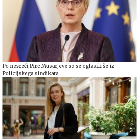
Po nesreči Pirc Musarjeve so se oglasili še iz
Policijskega sindikata