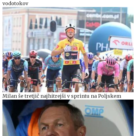
vodotokov
Milan še tretjič najhitrejši v sprintu na Poljskem