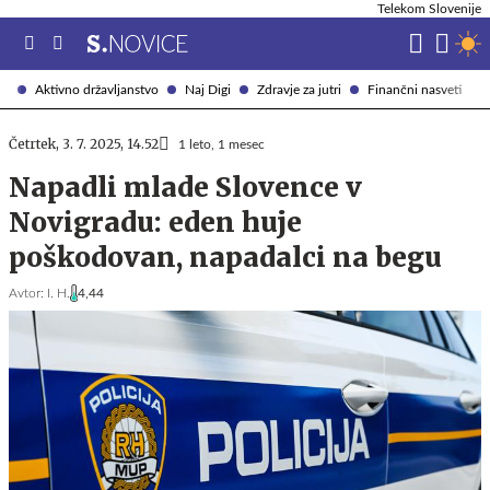
Telekom Slovenije
Aktivno državljanstvo
Naj Digi
Zdravje za jutri
Finančni nasveti
Četrtek, 3. 7. 2025, 14.52
1 leto, 1 mesec
Napadli mlade Slovence v
Novigradu: eden huje
poškodovan, napadalci na begu
Avtor:
I. H.
4,44