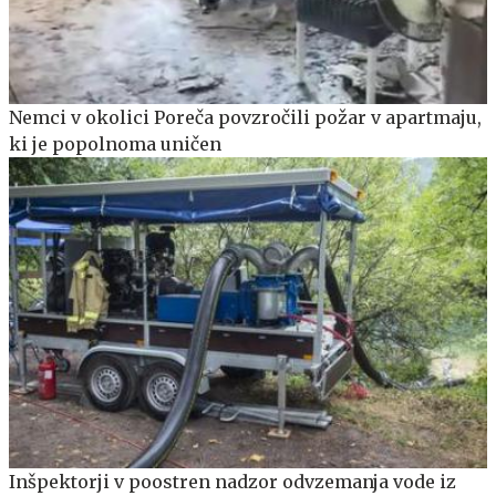
Nemci v okolici Poreča povzročili požar v apartmaju,
ki je popolnoma uničen
Inšpektorji v poostren nadzor odvzemanja vode iz