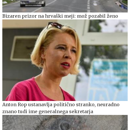
Bizaren prizor na hrvaški meji: mož pozabil ženo
Anton Rop ustanavlja politično stranko, neuradno
znano tudi ime generalnega sekretarja