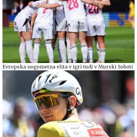
Evropska nogometna elita v igri tudi v Murski Soboti