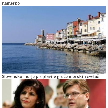
namerno
Slovensko morje preplavile gruče morskih cvetač