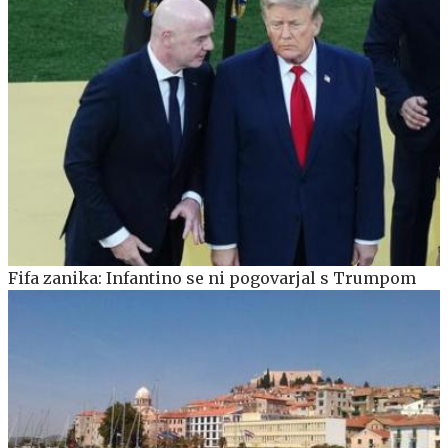
Fifa zanika: Infantino se ni pogovarjal s Trumpom