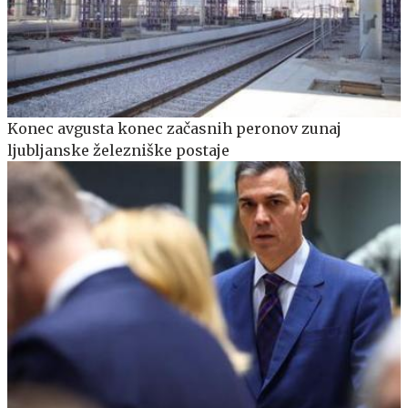
Konec avgusta konec začasnih peronov zunaj
ljubljanske železniške postaje