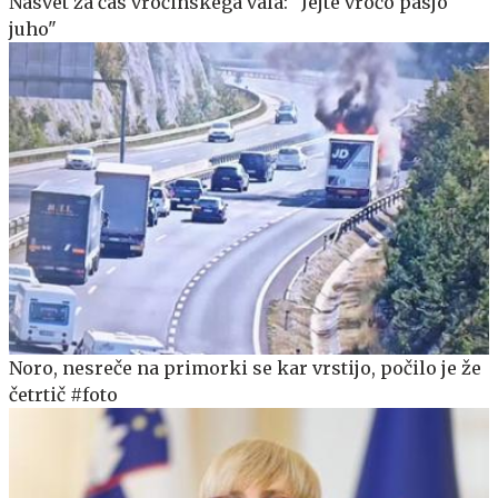
Nasvet za čas vročinskega vala: "Jejte vročo pasjo
juho"
Noro, nesreče na primorki se kar vrstijo, počilo je že
četrtič #foto