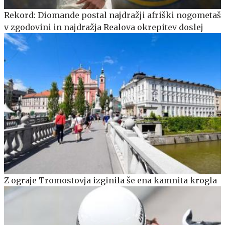
Rekord: Diomande postal najdražji afriški nogometaš
v zgodovini in najdražja Realova okrepitev doslej
Z ograje Tromostovja izginila še ena kamnita krogla