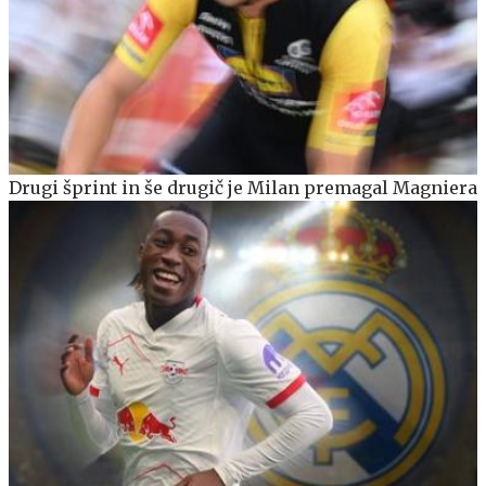
Drugi šprint in še drugič je Milan premagal Magniera