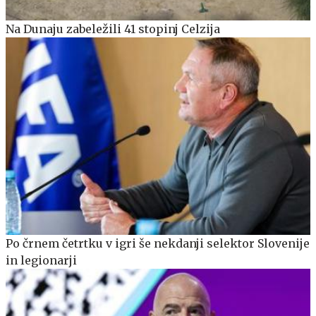
Na Dunaju zabeležili 41 stopinj Celzija
Po črnem četrtku v igri še nekdanji selektor Slovenije
in legionarji