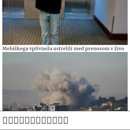
Mehiškega vplivneža ustrelili med prenosom v živo