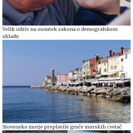
Velik odziv na osnutek zakona o demografskem
skladu
Slovensko morje preplavile gruče morskih cvetač