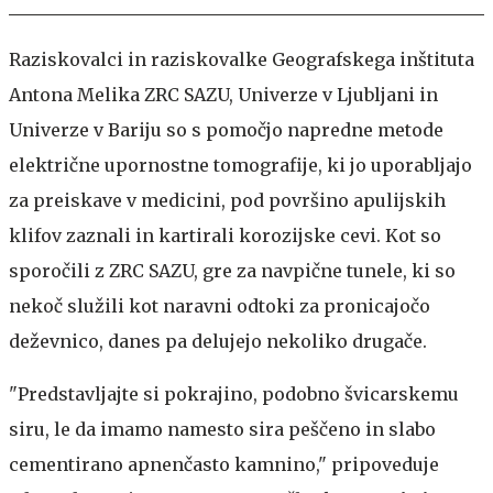
Raziskovalci in raziskovalke Geografskega inštituta
Antona Melika ZRC SAZU, Univerze v Ljubljani in
Univerze v Bariju so s pomočjo napredne metode
električne upornostne tomografije, ki jo uporabljajo
za preiskave v medicini, pod površino apulijskih
klifov zaznali in kartirali korozijske cevi. Kot so
sporočili z ZRC SAZU, gre za navpične tunele, ki so
nekoč služili kot naravni odtoki za pronicajočo
deževnico, danes pa delujejo nekoliko drugače.
"Predstavljajte si pokrajino, podobno švicarskemu
siru, le da imamo namesto sira peščeno in slabo
cementirano apnenčasto kamnino," pripoveduje