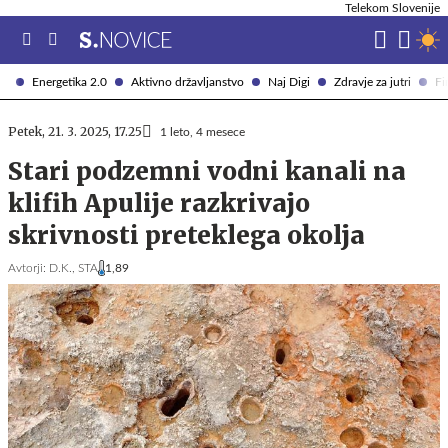
Telekom Slovenije
Energetika 2.0
Aktivno državljanstvo
Naj Digi
Zdravje za jutri
Fi
Petek, 21. 3. 2025, 17.25
1 leto, 4 mesece
Stari podzemni vodni kanali na
klifih Apulije razkrivajo
skrivnosti preteklega okolja
Avtorji:
D.K.,
STA
1,89