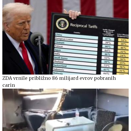
ZDA vrnile približno 86 milijard evrov pobranih
carin