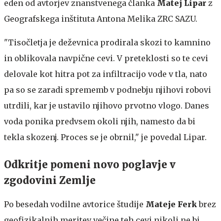
eden od avtorjev znanstvenega članka
Matej Lipar
z
Geografskega inštituta Antona Melika ZRC SAZU.
"Tisočletja je deževnica prodirala skozi to kamnino
in oblikovala navpične cevi. V preteklosti so te cevi
delovale kot hitra pot za infiltracijo vode v tla, nato
pa so se zaradi sprememb v podnebju njihovi robovi
utrdili, kar je ustavilo njihovo prvotno vlogo. Danes
voda ponika predvsem okoli njih, namesto da bi
tekla skozenj. Proces se je obrnil," je povedal Lipar.
Odkritje pomeni novo poglavje v
zgodovini Zemlje
Po besedah vodilne avtorice študije
Mateje Ferk
brez
geofizikalnih meritev večine teh cevi nikoli ne bi