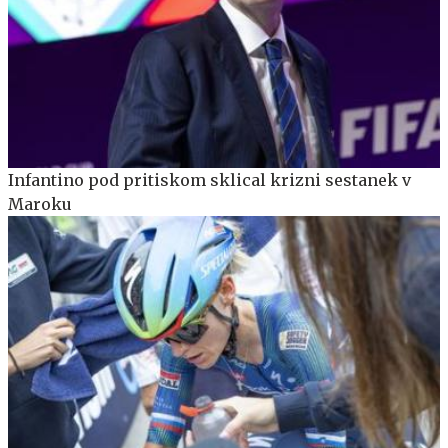
Infantino pod pritiskom sklical krizni sestanek v
Maroku