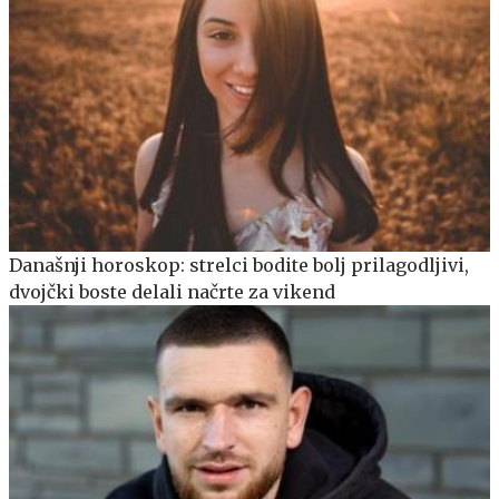
Današnji horoskop: strelci bodite bolj prilagodljivi,
dvojčki boste delali načrte za vikend