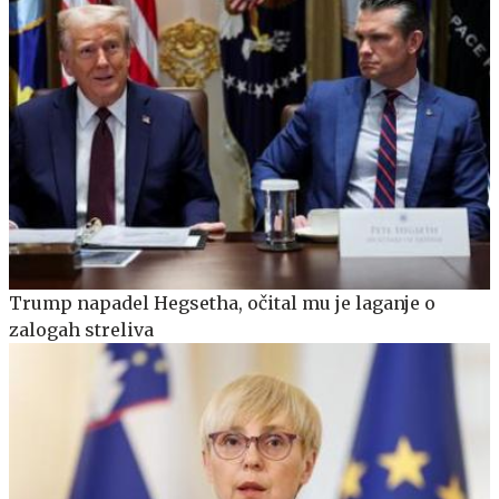
Trump napadel Hegsetha, očital mu je laganje o
zalogah streliva