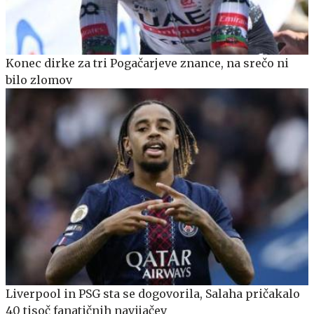
Konec dirke za tri Pogačarjeve znance, na srečo ni
bilo zlomov
Liverpool in PSG sta se dogovorila, Salaha pričakalo
40 tisoč fanatičnih navijačev