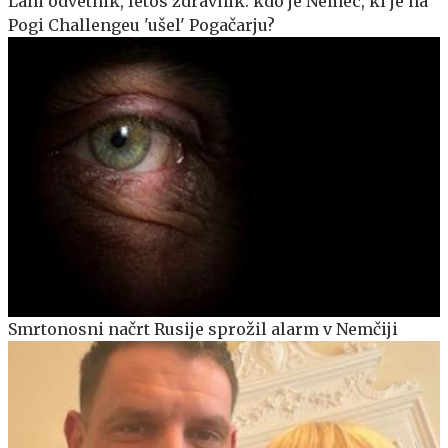
Lani odvetnik, letos zdravnik: kdo je Nemec, ki je na
Pogi Challengeu 'ušel' Pogačarju?
Smrtonosni načrt Rusije sprožil alarm v Nemčiji