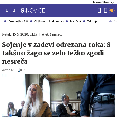
Telekom Slovenije
Energetika 2.0
Aktivno državljanstvo
Naj Digi
Zdravje za jutri
Fi
Petek, 15. 5. 2020, 21.19
6 let, 2 meseca
Sojenje v zadevi odrezana roka: S
takšno žago se zelo težko zgodi
nesreča
Avtor:
M. R.
0,98