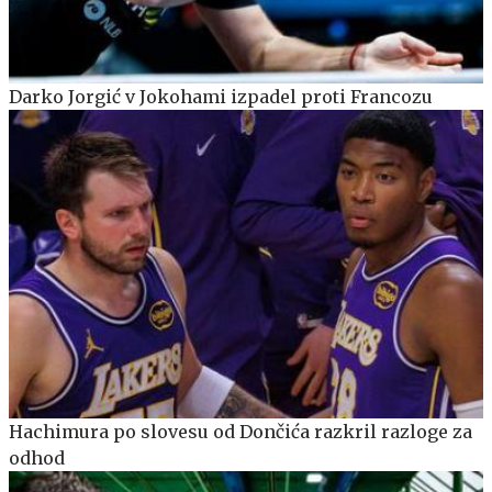
Darko Jorgić v Jokohami izpadel proti Francozu
Hachimura po slovesu od Dončića razkril razloge za
odhod