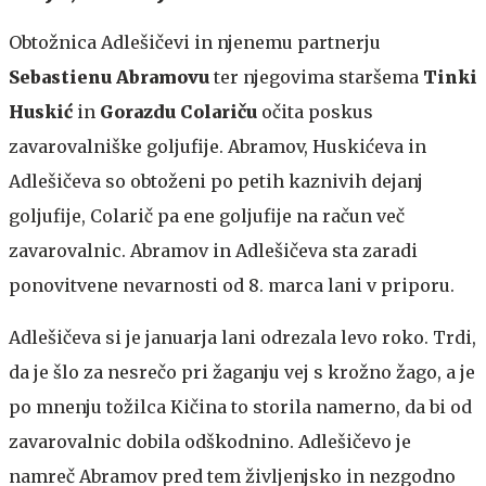
Obtožnica Adlešičevi in njenemu partnerju
Sebastienu
Abramovu
ter njegovima staršema
Tinki
Huskić
in
Gorazdu
Colariču
očita poskus
zavarovalniške goljufije. Abramov, Huskićeva in
Adlešičeva so obtoženi po petih kaznivih dejanj
goljufije, Colarič pa ene goljufije na račun več
zavarovalnic. Abramov in Adlešičeva sta zaradi
ponovitvene nevarnosti od 8. marca lani v priporu.
Adlešičeva si je januarja lani odrezala levo roko. Trdi,
da je šlo za nesrečo pri žaganju vej s krožno žago, a je
po mnenju tožilca Kičina to storila namerno, da bi od
zavarovalnic dobila odškodnino. Adlešičevo je
namreč Abramov pred tem življenjsko in nezgodno