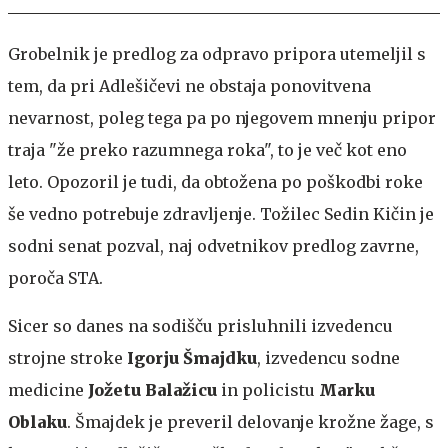
Grobelnik je predlog za odpravo pripora utemeljil s
tem, da pri Adlešičevi ne obstaja ponovitvena
nevarnost, poleg tega pa po njegovem mnenju pripor
traja "že preko razumnega roka", to je več kot eno
leto. Opozoril je tudi, da obtožena po poškodbi roke
še vedno potrebuje zdravljenje. Tožilec Sedin Kičin je
sodni senat pozval, naj odvetnikov predlog zavrne,
poroča STA.
Sicer so danes na sodišču prisluhnili izvedencu
strojne stroke
Igorju
Šmajdku
, izvedencu sodne
medicine
Jožetu
Balažicu
in policistu
Marku
Oblaku
. Šmajdek je preveril delovanje krožne žage, s