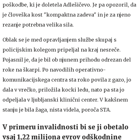
poškodbe, ki je doletela Adlešičevo. Je pa opozoril, da
je človeška kost "kompaktna zadeva" in je za njeno
rezanje potrebna velika sila.
Oblak se je med opravljanjem službe skupaj s
policijskim kolegom pripeljal na kraj nesreče.
Pojasnil je, da je bil ob njunem prihodu odrezan del
roke na škarpi. Po navodilih operativno-
komunikacijskega centra sta roko povila z gazo, jo
dala v vrečko, priložila kocki ledu, nato pa sta jo
odpeljala v ljubljanski klinični center. V kakšnem
stanju je bila žaga, nista videla, poroča STA.
V primeru invalidnosti bi se ji obetalo
vsaj 1,22 milijona evrov odškodnine