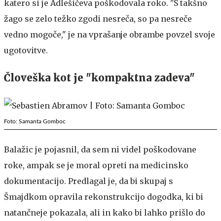
katero si je Adlešičeva poškodovala roko. "S takšno
žago se zelo težko zgodi nesreča, so pa nesreče
vedno mogoče," je na vprašanje obrambe povzel svoje
ugotovitve.
Človeška kot je "kompaktna zadeva"
Foto: Samanta Gomboc
Balažic je pojasnil, da sem ni videl poškodovane
roke, ampak se je moral opreti na medicinsko
dokumentacijo. Predlagal je, da bi skupaj s
Šmajdkom opravila rekonstrukcijo dogodka, ki bi
natančneje pokazala, ali in kako bi lahko prišlo do