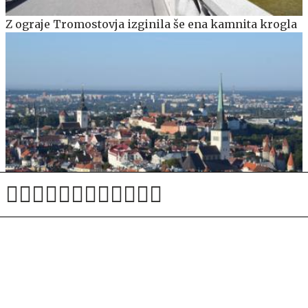
Z ograje Tromostovja izginila še ena kamnita krogla
Litovska vojska: Rusija razmišlja o napadih na
infrastrukturo v baltskih državah #vŽivo