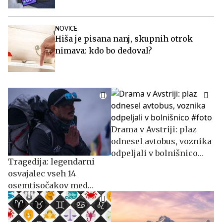
NOVICE
Hiša je pisana nanj, skupnih otrok
nimava: kdo bo dedoval?
Drama v Avstriji: plaz
odnesel avtobus, voznika
odpeljali v bolnišnico
Tragedija: legendarni
#foto
osvajalec vseh 14
osemtisočakov med
pogrešanimi po plazu
#video