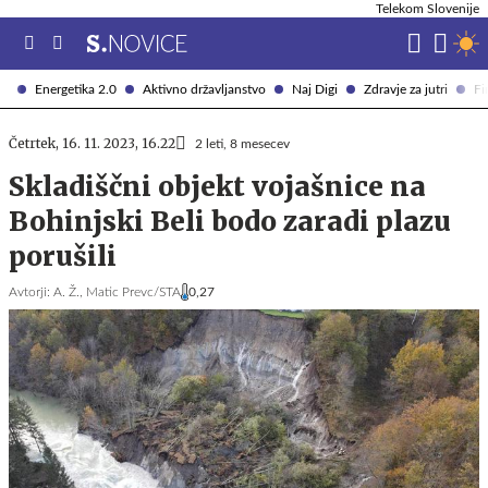
Telekom Slovenije
Energetika 2.0
Aktivno državljanstvo
Naj Digi
Zdravje za jutri
Fi
Četrtek, 16. 11. 2023, 16.22
2 leti, 8 mesecev
Skladiščni objekt vojašnice na
Bohinjski Beli bodo zaradi plazu
porušili
Avtorji:
A. Ž.,
Matic Prevc/STA
0,27