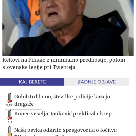
Kekovi na Finsko z minimalno prednostjo, polom
slovenske legije pri Twenteju
KAJ BERETE
ZADNJE OBJAVE
Golob trdil eno, številke policije kažejo
drugače
9,80
Konec veselja: Janković preklical ukrep
10
Naša pevka odkrito spregovorila o ločitvi: