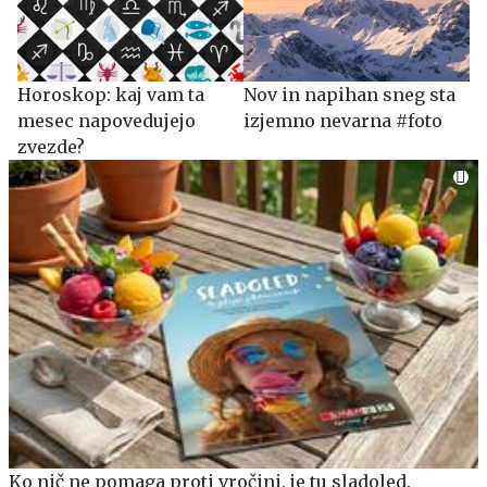
Horoskop: kaj vam ta
Nov in napihan sneg sta
mesec napovedujejo
izjemno nevarna #foto
zvezde?
Ko nič ne pomaga proti vročini, je tu sladoled.