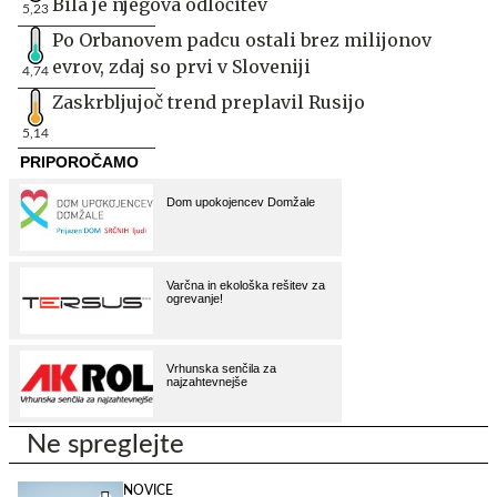
Bila je njegova odločitev
5,23
Po Orbanovem padcu ostali brez milijonov
evrov, zdaj so prvi v Sloveniji
4,74
Zaskrbljujoč trend preplavil Rusijo
5,14
Ne spreglejte
NOVICE