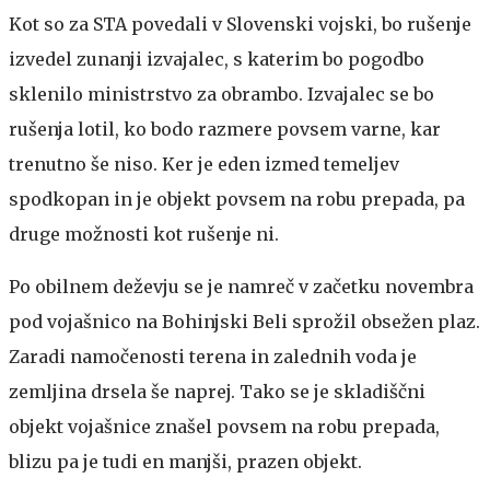
Kot so za STA povedali v Slovenski vojski, bo rušenje
izvedel zunanji izvajalec, s katerim bo pogodbo
sklenilo ministrstvo za obrambo. Izvajalec se bo
rušenja lotil, ko bodo razmere povsem varne, kar
trenutno še niso. Ker je eden izmed temeljev
spodkopan in je objekt povsem na robu prepada, pa
druge možnosti kot rušenje ni.
Po obilnem deževju se je namreč v začetku novembra
pod vojašnico na Bohinjski Beli sprožil obsežen plaz.
Zaradi namočenosti terena in zalednih voda je
zemljina drsela še naprej. Tako se je skladiščni
objekt vojašnice znašel povsem na robu prepada,
blizu pa je tudi en manjši, prazen objekt.