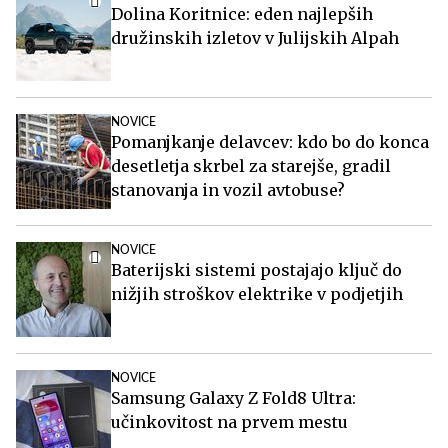
Dolina Koritnice: eden najlepših
družinskih izletov v Julijskih Alpah
NOVICE
Pomanjkanje delavcev: kdo bo do konca
desetletja skrbel za starejše, gradil
stanovanja in vozil avtobuse?
NOVICE
Baterijski sistemi postajajo ključ do
nižjih stroškov elektrike v podjetjih
NOVICE
Samsung Galaxy Z Fold8 Ultra:
učinkovitost na prvem mestu