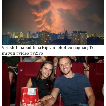
V ruskih napadih na Kijev in okolico najmanj 15
mrtvih #video #vŽivo