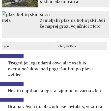
sistem alarmiranja
NOVICE
Zemeljski plaz na Bohinjski Beli
še naprej grozi vojašnici #foto
plaz
Bohinjska Bela
Tragedija: legendarni osvajalec vseh 14
osemtisočakov med pogrešanimi po plazu
#video
Nov in napihan sneg sta izjemno nevarna #foto
Drama v Avstriji: plaz odnesel avtobus, voznika